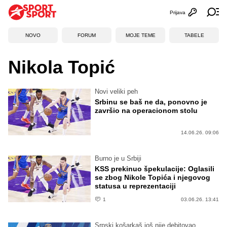
Prijava
Otvori profi
Ot
NOVO
FORUM
MOJE TEME
TABELE
Nikola Topić
Novi veliki peh
Srbinu se baš ne da, ponovno je
završio na operacionom stolu
14.06.26. 09:06
Burno je u Srbiji
KSS prekinuo špekulacije: Oglasili
se zbog Nikole Topića i njegovog
statusa u reprezentaciji
1
03.06.26. 13:41
Srpski košarkaš još nije debitovao