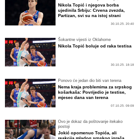
Nikola Topić i njegova borba
ujedinila Srbiju: Crvena zvezda,
Partizan, svi su na istoj strani
30.10.25. 20:40
Šokantne vijesti iz Oklahome
Nikola Topić boluje od raka testisa
30.10.25. 18:18
Ponovo će jedan dio biti van terena
Nema kraja problemima za srpskog
košarkaša: Povrijedio je testise,
mjesec dana van terena
07.10.25. 09:09
Ovo je dokaz da poštovanje itekako
postoji
Jokić opomenuo Topića, ali
reakcija mladog srpskog igrača