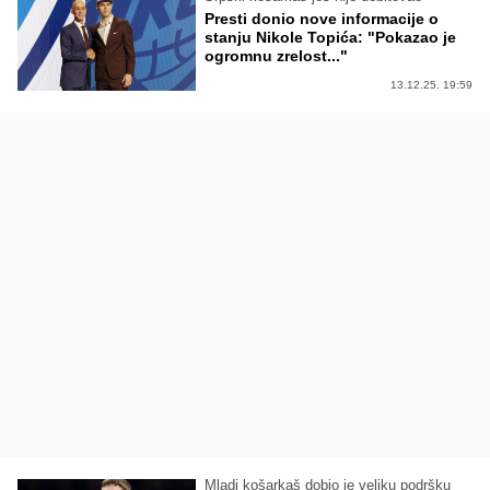
Presti donio nove informacije o
stanju Nikole Topića: "Pokazao je
ogromnu zrelost..."
13.12.25. 19:59
Mladi košarkaš dobio je veliku podršku