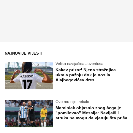
NAJNOVIJE VIJESTI
Velika navijačica Juventusa
Kakav prizor! Njena stražnjica
ukrala pažnju dok je nosila
Alajbegovićev dres
Ovo mu nije trebalo
Marciniak objasnio zbog čega je
"pomilovao" Messija: Navijači i
struka ne mogu da vjeruju šta priča