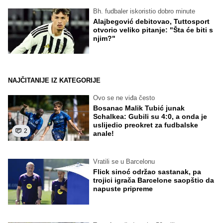
Bh. fudbaler iskoristio dobro minute
Alajbegović debitovao, Tuttosport
otvorio veliko pitanje: "Šta će biti s
njim?"
NAJČITANIJE IZ KATEGORIJE
Ovo se ne viđa često
Bosanac Malik Tubić junak
Schalkea: Gubili su 4:0, a onda je
uslijedio preokret za fudbalske
2
anale!
Vratili se u Barcelonu
Flick sinoć održao sastanak, pa
trojici igrača Barcelone saopštio da
napuste pripreme