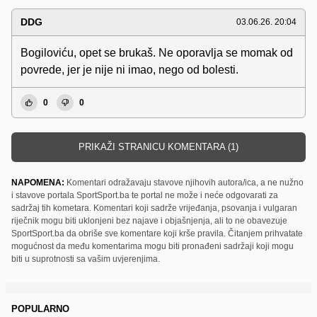
DDG
03.06.26. 20:04
Bogiloviću, opet se brukaš. Ne oporavlja se momak od
povrede, jer je nije ni imao, nego od bolesti.
0
0
PRIKAŽI STRANICU KOMENTARA (1)
NAPOMENA:
Komentari odražavaju stavove njihovih autora/ica, a ne nužno
i stavove portala SportSport.ba te portal ne može i neće odgovarati za
sadržaj tih kometara. Komentari koji sadrže vrijeđanja, psovanja i vulgaran
riječnik mogu biti uklonjeni bez najave i objašnjenja, ali to ne obavezuje
SportSport.ba da obriše sve komentare koji krše pravila. Čitanjem prihvatate
mogućnost da među komentarima mogu biti pronađeni sadržaji koji mogu
biti u suprotnosti sa vašim uvjerenjima.
POPULARNO