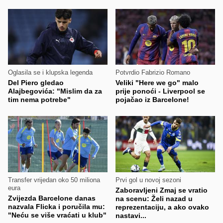
Oglasila se i klupska legenda
Potvrdio Fabrizio Romano
Del Piero gledao
Veliki "Here we go" malo
Alajbegovića: "Mislim da za
prije ponoći - Liverpool se
tim nema potrebe"
pojačao iz Barcelone!
Transfer vrijedan oko 50 miliona
Prvi gol u novoj sezoni
eura
Zaboravljeni Zmaj se vratio
Zvijezda Barcelone danas
na scenu: Želi nazad u
nazvala Flicka i poručila mu:
reprezentaciju, a ako ovako
"Neću se više vraćati u klub"
nastavi...