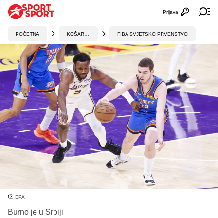
Prijava
Otvori profi
Ot
POČETNA
KOŠARKA
FIBA SVJETSKO PRVENSTVO
EPA
Burno je u Srbiji