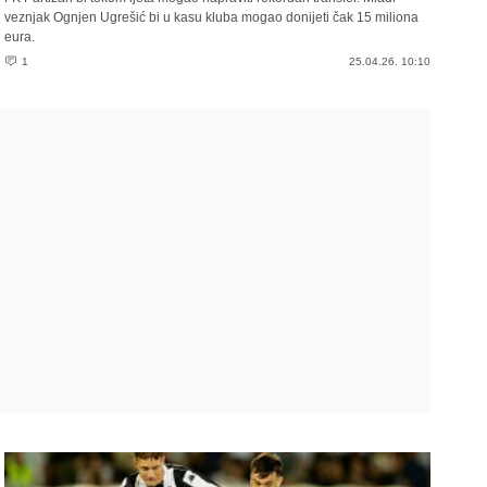
veznjak Ognjen Ugrešić bi u kasu kluba mogao donijeti čak 15 miliona
eura.
1
25.04.26. 10:10