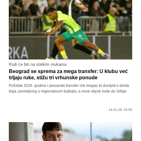
Klub će biti na slatkim mukama
Beograd se sprema za mega transfer: U klubu već
trljaju ruke, stižu tri vrhunske ponude
Početak 2026. godine i januarski transfer rok mogao bi donijeti o dosta
toga zanimljivog u regionalnom fudbalu, a nove vijesti vode do Srbije.
14.01.26. 23:56