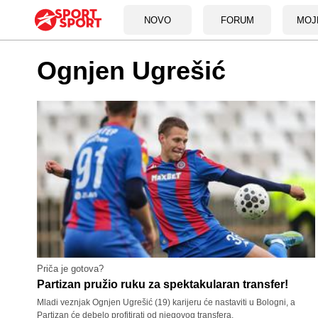
NOVO
FORUM
MOJ
Ognjen Ugrešić
Priča je gotova?
Partizan pružio ruku za spektakularan transfer!
Mladi veznjak Ognjen Ugrešić (19) karijeru će nastaviti u Bologni, a
Partizan će debelo profitirati od njegovog transfera.