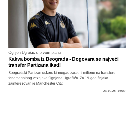
Ognjen Ugrešić u prvom planu
Kakva bomba iz Beograda - Dogovara se najveći
transfer Partizana ikad!
Beogradski Partizan uskoro bi mogao zaraditi milione na transferu
fenomenalnog veznjaka Ognjena Ugrešića. Za 19-godišnjaka
zainteresovan je Manchester City.
24.10.25. 16:00