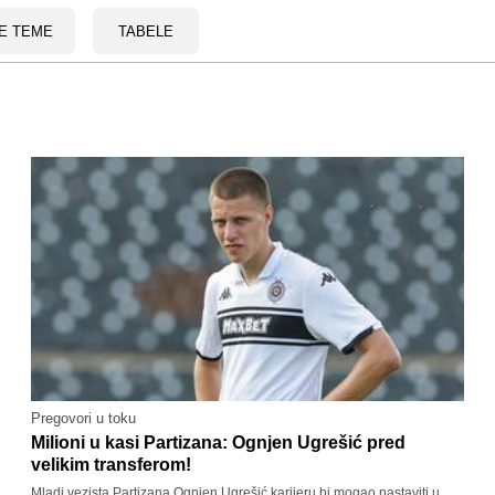
E TEME
TABELE
Pregovori u toku
Milioni u kasi Partizana: Ognjen Ugrešić pred
velikim transferom!
Mladi vezista Partizana Ognjen Ugrešić karijeru bi mogao nastaviti u