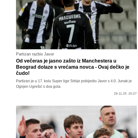
Partizan razbio Javor
Od večeras je jasno zašto iz Manchestera u
Beograd dolaze s vrećama novca - Ovaj dečko je
čudo!
Partizan je u 17. kolu Super lige Srbije pobijedio Javor s 4:0. Junak je
Ognjen Ugrešić s dva gola.
29.11.25. 20:27