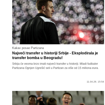
Kakav posao Partizana
Najveći transfer u historiji Srbije - Eksplodirala je
transfer bomba u Beogradu!
Srbija će veoma brzo imati najveći transfer u historiji. Mladi fudbaler
Partizana Ognjen Ugrešić seli u Partizan za više od 15 miliona eura.
11.04.26. 15:54