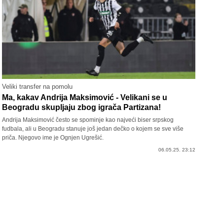
Veliki transfer na pomolu
Ma, kakav Andrija Maksimović - Velikani se u
Beogradu skupljaju zbog igrača Partizana!
Andrija Maksimović često se spominje kao najveći biser srpskog
fudbala, ali u Beogradu stanuje još jedan dečko o kojem se sve više
priča. Njegovo ime je Ognjen Ugrešić.
06.05.25. 23:12