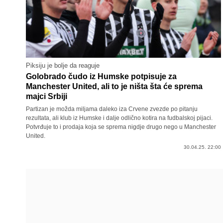
Piksiju je bolje da reaguje
Golobrado čudo iz Humske potpisuje za
Manchester United, ali to je ništa šta će sprema
majci Srbiji
Partizan je možda miljama daleko iza Crvene zvezde po pitanju
rezultata, ali klub iz Humske i dalje odlično kotira na fudbalskoj pijaci.
Potvrđuje to i prodaja koja se sprema nigdje drugo nego u Manchester
United.
30.04.25. 22:00