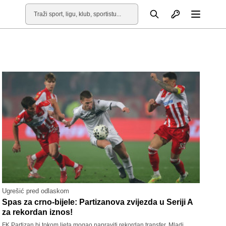
Otvori profil
Pretraga
Otvori
Ugrešić pred odlaskom
Spas za crno-bijele: Partizanova zvijezda u Seriji A
za rekordan iznos!
FK Partizan bi tokom ljeta mogao napraviti rekordan transfer. Mladi