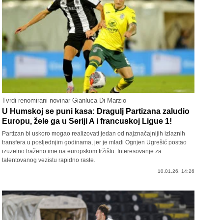
Tvrdi renomirani novinar Gianluca Di Marzio
U Humskoj se puni kasa: Dragulj Partizana zaludio
Europu, žele ga u Seriji A i francuskoj Ligue 1!
Partizan bi uskoro mogao realizovati jedan od najznačajnijih izlaznih
transfera u posljednjim godinama, jer je mladi Ognjen Ugrešić postao
izuzetno traženo ime na europskom tržištu. Interesovanje za
talentovanog vezistu rapidno raste.
10.01.26. 14:26