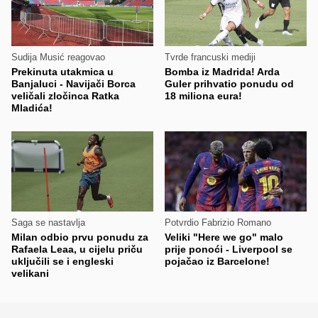
Sudija Musić reagovao
Tvrde francuski mediji
Prekinuta utakmica u
Bomba iz Madrida! Arda
Banjaluci - Navijači Borca
Guler prihvatio ponudu od
veličali zločinca Ratka
18 miliona eura!
Mladića!
Saga se nastavlja
Potvrdio Fabrizio Romano
Milan odbio prvu ponudu za
Veliki "Here we go" malo
Rafaela Leaa, u cijelu priču
prije ponoći - Liverpool se
uključili se i engleski
pojačao iz Barcelone!
velikani