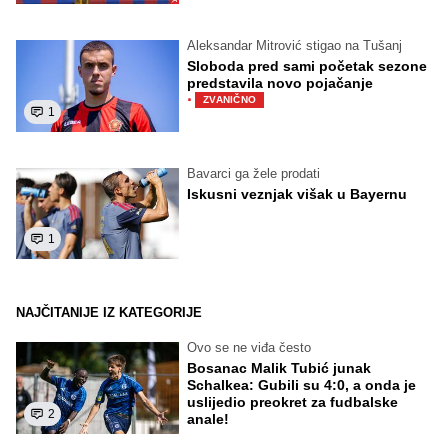
Aleksandar Mitrović stigao na Tušanj
Sloboda pred sami početak sezone
predstavila novo pojačanje
·
ZVANIČNO
1
Bavarci ga žele prodati
Iskusni veznjak višak u Bayernu
1
NAJČITANIJE IZ KATEGORIJE
Ovo se ne viđa često
Bosanac Malik Tubić junak
Schalkea: Gubili su 4:0, a onda je
uslijedio preokret za fudbalske
2
anale!