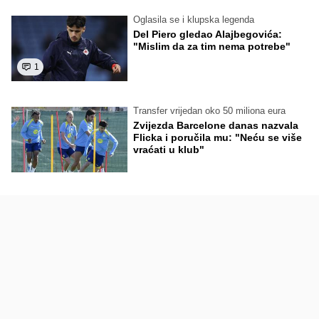
Oglasila se i klupska legenda
Del Piero gledao Alajbegovića:
"Mislim da za tim nema potrebe"
1
Transfer vrijedan oko 50 miliona eura
Zvijezda Barcelone danas nazvala
Flicka i poručila mu: "Neću se više
vraćati u klub"