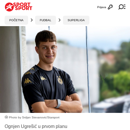
Prijava
Otvori profi
Ot
POČETNA
FUDBAL
SUPERLIGA
Photo by Srdjan Stevanovic/Starsport
Ognjen Ugrešić u prvom planu