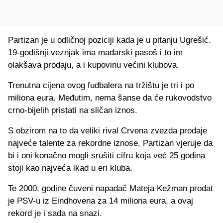
Partizan je u odličnoj poziciji kada je u pitanju Ugrešić.
19-godišnji veznjak ima mađarski pasoš i to im
olakšava prodaju, a i kupovinu većini klubova.
Trenutna cijena ovog fudbalera na tržištu je tri i po
miliona eura. Međutim, nema šanse da će rukovodstvo
crno-bijelih pristati na sličan iznos.
S obzirom na to da veliki rival Crvena zvezda prodaje
najveće talente za rekordne iznose, Partizan vjeruje da
bi i oni konačno mogli srušiti cifru koja već 25 godina
stoji kao najveća ikad u eri kluba.
Te 2000. godine čuveni napadač Mateja Kežman prodat
je PSV-u iz Eindhovena za 14 miliona eura, a ovaj
rekord je i sada na snazi.