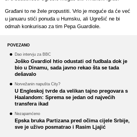
Građani to ne žele propustiti. Vrlo je moguće da će već
u januaru stići ponuda u Humsku, ali Ugrešić ne bi
odmah konkurisao za tim Pepa Guardiole.
POVEZANO
Dao intervju za BBC
Joško Gvardiol htio odustati od fudbala dok je
bio u Dinamu, sada javno rekao šta se tada
dešavalo
Norvežanin napušta City?
U Engleskoj tvrde da velikan tajno pregovara s
Haalandom: Sprema se jedan od najvećih
transfera ikad
Nezapamćeno
Epska bruka Partizana pred očima cijele Srbije,
sve je uživo posmatrao i Rasim Ljajić