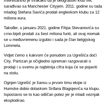
Interesantno je svakako da je beogradski klub već
sarađivao sa Manchester Cityjem. 2011. godine su tada
mladog Stefana Savića prodali engleskom klubu za 12
miliona eura.
Također, u januaru 2021. godine Filipa Stevanovića su
crno-bijeli prodali za šest miliona funti, ali ovaj momak
se u međuvremenu izgubio i sada je član belgijskog
Lommela.
Vidjet ćemo s kakvom će ponudom za Ugrešića doći
City. Partizan je očigledno spreman razgovarati o
prodaji i u svemu je najbitnija cifra koja će se pojaviti
na stolu.
Ognjen Ugrešić je šansu u prvom timu ekipe iz
Humske dobio dolaskom Srđana Blagojevića na klupu.
Ispostavio se to kao odličan potez jer je mladi veznjak
eksplodirao.