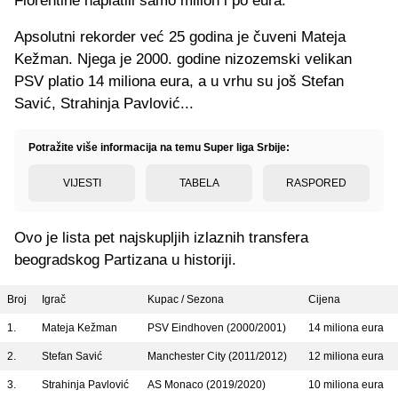
Fiorentine naplatili samo milion i po eura.
Apsolutni rekorder već 25 godina je čuveni Mateja
Kežman. Njega je 2000. godine nizozemski velikan
PSV platio 14 miliona eura, a u vrhu su još Stefan
Savić, Strahinja Pavlović...
Potražite više informacija na temu Super liga Srbije:
VIJESTI
TABELA
RASPORED
Ovo je lista pet najskupljih izlaznih transfera
beogradskog Partizana u historiji.
Broj
Igrač
Kupac / Sezona
Cijena
1.
Mateja Kežman
PSV Eindhoven (2000/2001)
14 miliona eura
2.
Stefan Savić
Manchester City (2011/2012)
12 miliona eura
3.
Strahinja Pavlović
AS Monaco (2019/2020)
10 miliona eura