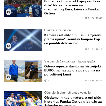
Pogled ka tribini od kojeg se dlake
dižu: Nerealne scene sa
rukometnog Eura, kriva su Farska
Ostrva
11.01.24. 19:09
Utakmica za historiju
Kamere i reflektori bili su usmjereni
prema njima: Trenutak karijere koji
će pamtiti dok su živi
11.01.24. 18:14
Sasvim običan dan za mladog igrača
Odveo reprezentaciju na historijski
EURO, pa nastavio s poslovima na
porodičnoj farmi
1
27.04.23. 15:35
Očekuje ih dvomeč protiv velesile
Gledamo ih kao amatere, a oni pišu
historiju: Farska Ostrva u baražu za
Svjetsko prvenstvo!