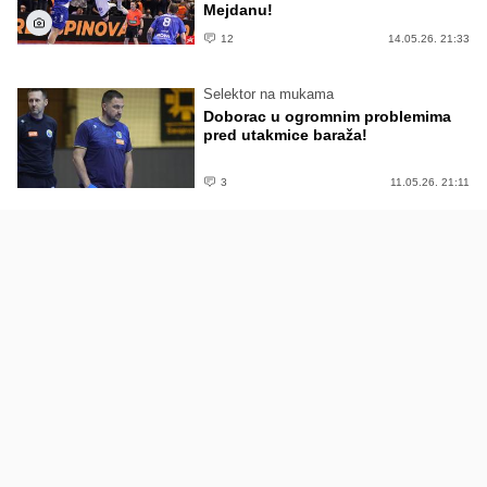
Mejdanu!
12
14.05.26. 21:33
Selektor na mukama
Doborac u ogromnim problemima
pred utakmice baraža!
3
11.05.26. 21:11