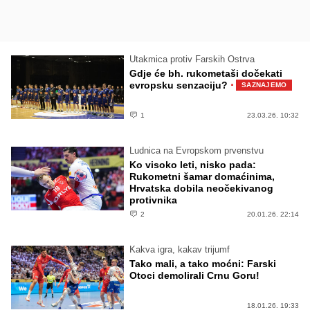
Utakmica protiv Farskih Ostrva
Gdje će bh. rukometaši dočekati
·
evropsku senzaciju?
SAZNAJEMO
1
23.03.26. 10:32
Ludnica na Evropskom prvenstvu
Ko visoko leti, nisko pada:
Rukometni šamar domaćinima,
Hrvatska dobila neočekivanog
protivnika
2
20.01.26. 22:14
Kakva igra, kakav trijumf
Tako mali, a tako moćni: Farski
Otoci demolirali Crnu Goru!
18.01.26. 19:33