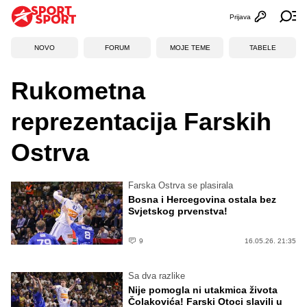
Prijava
Otvori profi
Ot
NOVO
FORUM
MOJE TEME
TABELE
Rukometna
reprezentacija Farskih
Ostrva
Farska Ostrva se plasirala
Bosna i Hercegovina ostala bez
Svjetskog prvenstva!
9
16.05.26. 21:35
Sa dva razlike
Nije pomogla ni utakmica života
Čolakovića! Farski Otoci slavili u