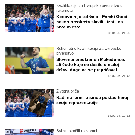
Kvalifikacije za Evropsko prvenstvo u
rukometu
Kosovo nije izdržalo - Farski Otoci
nakon preokreta slavili i izbili na
prvo mjesto
08.05.25. 21:55
Rukometne kvalifikacije za Evropsko
prvenstvo
Slovenci preokrenuli Makedonce,
ali čudo koje se desilo u maloj
državi dugo će se prepričavati
12.03.25. 21:43
Životna priča
Radi na farmi, a sinoć postao heroj
svoje reprezentacije
14.01.24. 16:12
Svi su skočili u dvorani