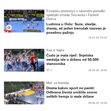
Evropsko prvenstvo u rukometu ponudilo
spektakl između Švicarske i Farskih
Ostrva
Ludnica u Oslu: Suze, slavlje,
drama, ali jedan trenutak izazvao je
posebnu pažnju
16.01.26. 23:24
Kao iz bajke
Čudo je mala riječ: Svjetska
medalja ide u državu od 50.000
stanovnika
3
29.06.25. 19:05
Meč za historiju
Drama kakvu sport ne pamti:
Odbrana života uništila snove
velikih heroja iz male države
28.06.25. 10:20