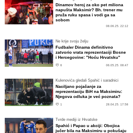
Dinamov heroj za oko pet miliona
napušta Maksimir? Bh. trener mu
pruža ruku spasa i vodi ga sa
sobom
08.06.25. 22:12
Ne krije svoju želju
Fudbaler Dinama definitivno
zatvorio vrata reprezentaciji Bosne
i Hercegovine: "Hoću Hrvatsku"
6
06.05.25. 08:47
Kulenovića gledali Spahić i saradnici
Naciljano pojačanje za
reprezentaciju BiH na Maksimiru:
Njegova odluka je već poznata?
1
28.04.25. 17:58
Tvrde mediji iz Hrvatske
Spahić i Papac u akciji: Obojica
jučer bila na Maksimiru u pokušaju