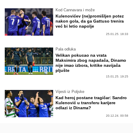
Kod Cannavara i može
Kulenovićev (ne)promišljen potez
nakon gola, da ga Gattuso trenira
već bi letio napolje
25.01.25. 18:33
Pala odluka
Velikan pokucao na vrata
Maksimira zbog napadača, Dinamo
nije imao izbora, kritike navijača
pljušte
15.01.25. 19:25
Vijesti iz Poljske
Kad heroj postane tragičar: Sandro
Kulenović u transferu karijere
odlazi iz Dinama?
20.12.24. 00:58