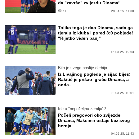
da "završe" zvijezdu Dinama!
11
28.04.25. 11:30
Toliko toga je dao Dinamu, sada ga
tjeraju iz kluba i pored 3:0 pobjede!
"Rijetko viđen panj"
15.03.25. 19:53
Bilo je svega poslije derbija
Iz Livajinog pogleda je sijao bijes:
Rakitić je prišao igraču Dinama, a
onda...
03.03.25. 10:01
Ide u "nepoželjnu zemlju"?
Počeli pregovori oko zvijezde
Dinama, Maksimir ostaje bez svog
heroja
04.02.25. 11:43