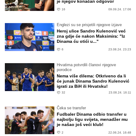
je njegov konačan odgovor
16
09.09.24. 17:06
Englezi su se prisjetili njegove izjave
Heroj ulice Sandro Kulenović već
zna gdje će nakon Maksimira: "Iz
Dinama ću otići u..."
6
23.08.24. 23:23
Hrvatima potvrdili članovi njegove
porodice
Nema više dilema: Otkriveno da li
će junak Dinama Sandro Kulenović
igrati za BiH ili Hrvatsku!
32
23.08.24. 16:11
Čeka se transfer
Fudbaler Dinama odbio transfer u
najbolju ligu svijeta, menadžer mu
je našao još veći klub!
2
22.06.24. 16:48