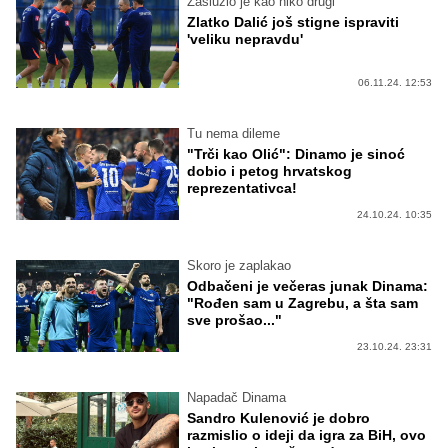
Zaslužio je kao niko drugi
Zlatko Dalić još stigne ispraviti
'veliku nepravdu'
06.11.24. 12:53
Tu nema dileme
"Trči kao Olić": Dinamo je sinoć
dobio i petog hrvatskog
reprezentativca!
24.10.24. 10:35
Skoro je zaplakao
Odbačeni je večeras junak Dinama:
"Rođen sam u Zagrebu, a šta sam
sve prošao..."
23.10.24. 23:31
Napadač Dinama
Sandro Kulenović je dobro
razmislio o ideji da igra za BiH, ovo