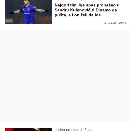
Najgori tim lige spas pronašao u
Sandru Kulenoviću! Dinamo ga
pušta, a i on želi da ide
27.01.26. 19:45
Jedna od glavnih želja