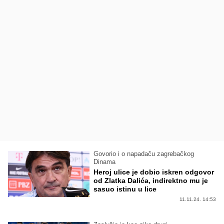
Govorio i o napadaču zagrebačkog
Dinama
Heroj ulice je dobio iskren odgovor
od Zlatka Dalića, indirektno mu je
sasuo istinu u lice
11.11.24. 14:53