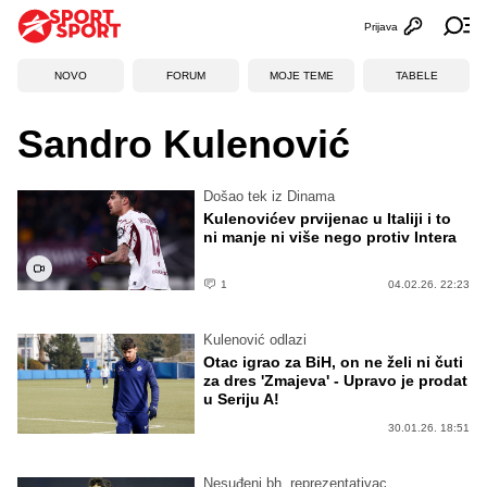
Prijava
Otvori profi
Ot
NOVO
FORUM
MOJE TEME
TABELE
Sandro Kulenović
Došao tek iz Dinama
Kulenovićev prvijenac u Italiji i to
ni manje ni više nego protiv Intera
1
04.02.26. 22:23
Kulenović odlazi
Otac igrao za BiH, on ne želi ni čuti
za dres 'Zmajeva' - Upravo je prodat
u Seriju A!
30.01.26. 18:51
Nesuđeni bh. reprezentativac