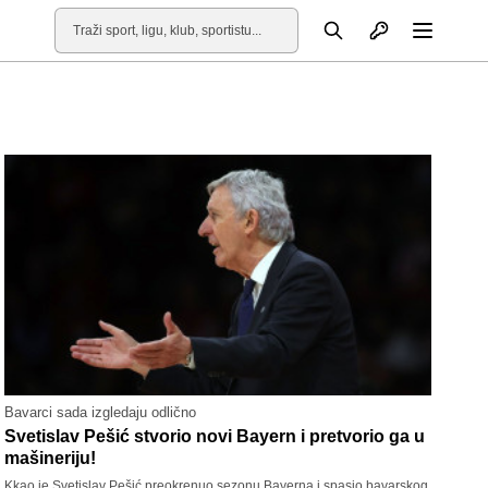
Otvori profil
Pretraga
Otvori
Bavarci sada izgledaju odlično
Svetislav Pešić stvorio novi Bayern i pretvorio ga u
mašineriju!
Kkao je Svetislav Pešić preokrenuo sezonu Bayerna i spasio bavarskog