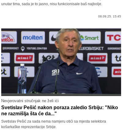
unutar tima, sada je to jasno, nisu funkcionisale baš najbolje.
08.09.25. 15:45
Nevjerovatni stručnjak ne želi ići
Svetislav Pešić nakon poraza zaledio Srbiju: "Niko
ne razmišlja šta će da..."
Svetislav Pešić za sada nema namjeru otići sa mjesta selektora
košarkaške reprezentacije Srbije.