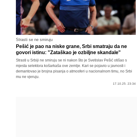
Strasti se ne smiruju
Pešić je pao na niske grane, Srbi smatraju da ne
govori istinu: "Zataškao je ozbiljne skandale"
Strasti u Srbiji ne smiruju se ni nakon što je Svetislav Pešić otišao s
mjesta selektora košarkaša ove zemlje. Kari se pojavio u javnosti i
demantovao je brojna pisanja o atmosferi u nacionalnom timu, no Srbi
mu ne vjeruju.
17.10.25. 23:34