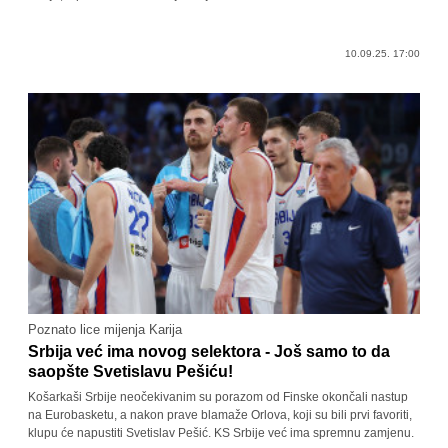
10.09.25. 17:00
Poznato lice mijenja Karija
Srbija već ima novog selektora - Još samo to da
saopšte Svetislavu Pešiću!
Košarkaši Srbije neočekivanim su porazom od Finske okončali nastup
na Eurobasketu, a nakon prave blamaže Orlova, koji su bili prvi favoriti,
klupu će napustiti Svetislav Pešić. KS Srbije već ima spremnu zamjenu.