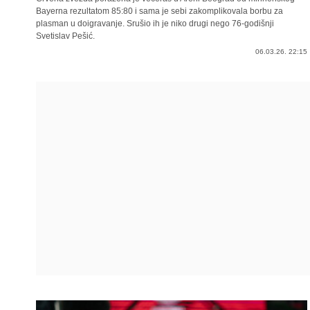
Bayerna rezultatom 85:80 i sama je sebi zakomplikovala borbu za
plasman u doigravanje. Srušio ih je niko drugi nego 76-godišnji
Svetislav Pešić.
06.03.26. 22:15