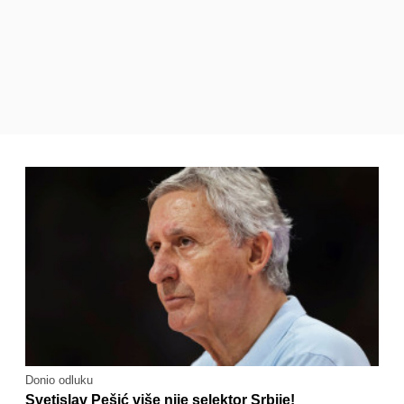
Donio odluku
Svetislav Pešić više nije selektor Srbije!