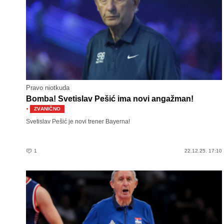
Pravo niotkuda
Bomba! Svetislav Pešić ima novi angažman!
·
ZVANIČNO
Svetislav Pešić je novi trener Bayerna!
1
22.12.25. 17:10