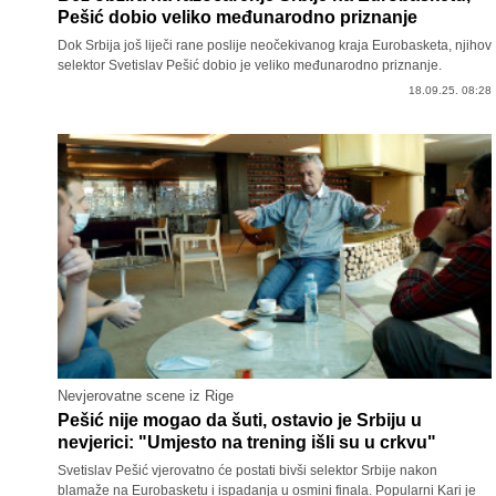
Pešić dobio veliko međunarodno priznanje
Dok Srbija još liječi rane poslije neočekivanog kraja Eurobasketa, njihov
selektor Svetislav Pešić dobio je veliko međunarodno priznanje.
18.09.25. 08:28
Nevjerovatne scene iz Rige
Pešić nije mogao da šuti, ostavio je Srbiju u
nevjerici: "Umjesto na trening išli su u crkvu"
Svetislav Pešić vjerovatno će postati bivši selektor Srbije nakon
blamaže na Eurobasketu i ispadanja u osmini finala. Popularni Kari je