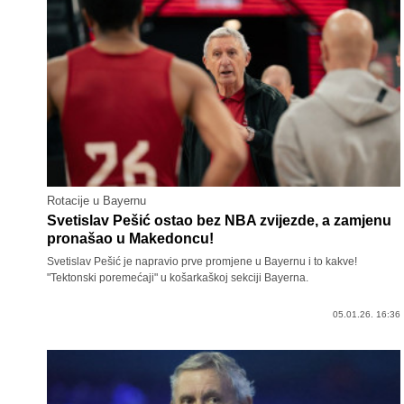
Rotacije u Bayernu
Svetislav Pešić ostao bez NBA zvijezde, a zamjenu
pronašao u Makedoncu!
Svetislav Pešić je napravio prve promjene u Bayernu i to kakve!
"Tektonski poremećaji" u košarkaškoj sekciji Bayerna.
05.01.26. 16:36