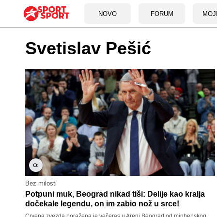
NOVO
FORUM
MOJ
Svetislav Pešić
Bez milosti
Potpuni muk, Beograd nikad tiši: Delije kao kralja
dočekale legendu, on im zabio nož u srce!
Crvena zvezda poražena je večeras u Areni Beograd od minhenskog