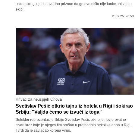
uskom krugu ljudi navodno priznao da gotovo ništa nije funkcionisalo u
ekipi.
11.09.25. 20:53
Krivac za neuspjeh Orlova
Svetislav Pešić otkrio tajnu iz hotela u Rigi i šokirao
Srbiju: "Valjda ćemo se izvući iz toga"
Selektor reprezentacije Srbije Svetislav Pešić otkrio je nevjerovatne
stvari kroz koje je njegov tim prošao u prethodnih nekoliko dana u Rigi.
Tvrdi da je zavladao korona virus.