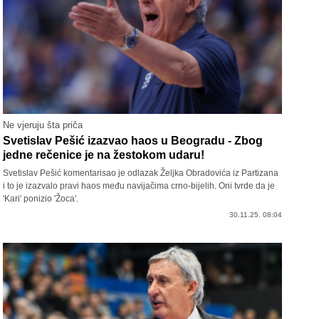
Ne vjeruju šta priča
Svetislav Pešić izazvao haos u Beogradu - Zbog
jedne rečenice je na žestokom udaru!
Svetislav Pešić komentarisao je odlazak Željka Obradovića iz Partizana
i to je izazvalo pravi haos među navijačima crno-bijelih. Oni tvrde da je
'Kari' ponizio 'Žoca'.
30.11.25. 08:04