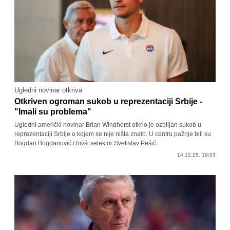
Ugledni novinar otkriva
Otkriven ogroman sukob u reprezentaciji Srbije -
"Imali su problema"
Ugledni američki novinar Brian Windhorst otkrio je ozbiljan sukob u
reprezentaciji Srbije o kojem se nije ništa znalo. U centru pažnje bili su
Bogdan Bogdanović i bivši selektor Svetislav Pešić.
14.12.25. 19:03