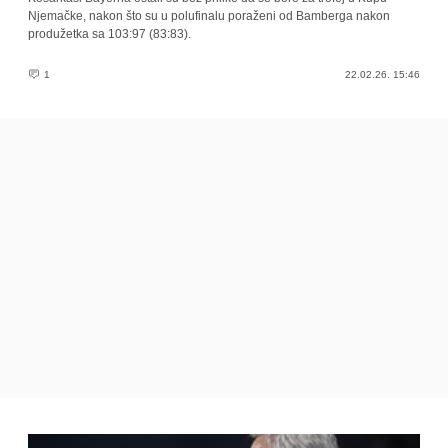
Njemačke, nakon što su u polufinalu poraženi od Bamberga nakon
produžetka sa 103:97 (83:83).
1
22.02.26. 15:46