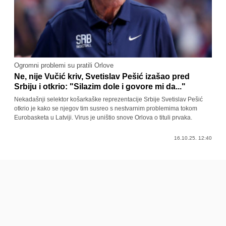
Ogromni problemi su pratili Orlove
Ne, nije Vučić kriv, Svetislav Pešić izašao pred
Srbiju i otkrio: "Silazim dole i govore mi da..."
Nekadašnji selektor košarkaške reprezentacije Srbije Svetislav Pešić
otkrio je kako se njegov tim susreo s nestvarnim problemima tokom
Eurobasketa u Latviji. Virus je uništio snove Orlova o tituli prvaka.
16.10.25. 12:40