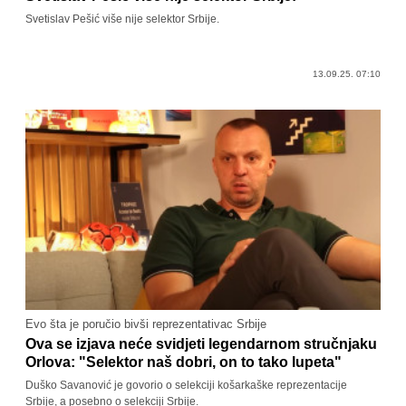
Svetislav Pešić više nije selektor Srbije.
13.09.25. 07:10
Evo šta je poručio bivši reprezentativac Srbije
Ova se izjava neće svidjeti legendarnom stručnjaku
Orlova: "Selektor naš dobri, on to tako lupeta"
Duško Savanović je govorio o selekciji košarkaške reprezentacije
Srbije, a posebno o selekciji Srbije.