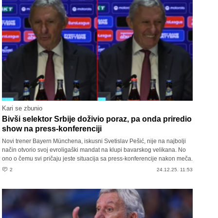
Kari se zbunio
Bivši selektor Srbije doživio poraz, pa onda priredio
show na press-konferenciji
Novi trener Bayern Münchena, iskusni Svetislav Pešić, nije na najbolji
način otvorio svoj evroligaški mandat na klupi bavarskog velikana. No
ono o čemu svi pričaju jeste situacija sa press-konferencije nakon meča.
2
24.12.25. 11:53