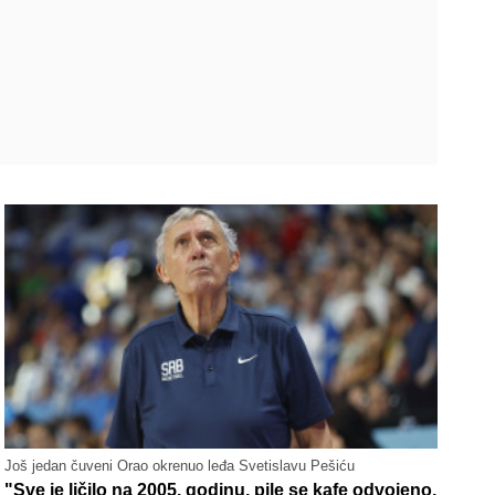
Još jedan čuveni Orao okrenuo leđa Svetislavu Pešiću
"Sve je ličilo na 2005. godinu, pile se kafe odvojeno,