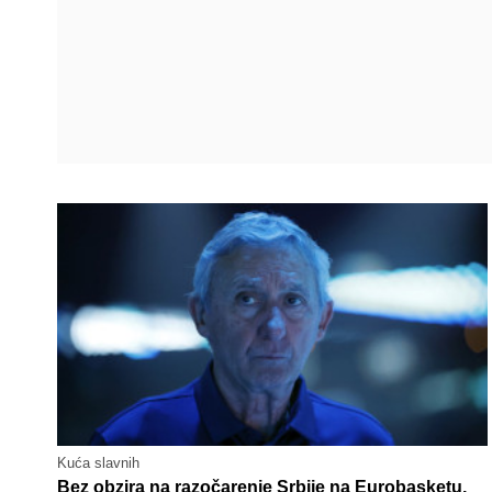
Kuća slavnih
Bez obzira na razočarenje Srbije na Eurobasketu,