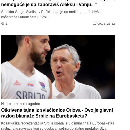
nemoguće je da zaboraviš Aleksu i Vanju..."
Selektor Srbije, Svetislav Pešić je idalje na meti pojedinih bivših
košarkaša i analitičara u Srbiji.
1
12.09.25. 23:32
Nije bilo nimalo ugodno
Otkrivena tajna iz svlačionice Orlova - Ovo je glavni
razlog blamaže Srbije na Eurobasketu?
Košarkaška reprezentacija Srbije ispala je u osmini finala Eurobasketa i
rastužila je navijače koji su očekivali šetnju do zlatne medalje. Stvari