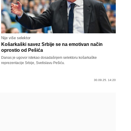
Nije više selektor
Košarkaški savez Srbije se na emotivan način
oprostio od Pešića
Danas je ugovor istekao dosadašnjem selektoru košarkaške
reprezentacije Srbije, Svetislavu Pešiću.
30.09.25. 14:20