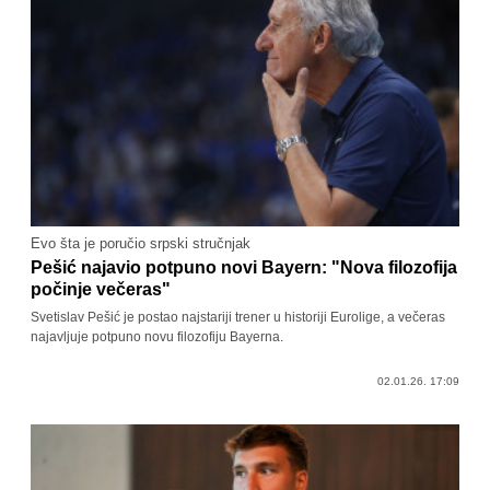
Evo šta je poručio srpski stručnjak
Pešić najavio potpuno novi Bayern: "Nova filozofija
počinje večeras"
Svetislav Pešić je postao najstariji trener u historiji Eurolige, a večeras
najavljuje potpuno novu filozofiju Bayerna.
02.01.26. 17:09