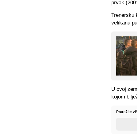
prvak (200
Trenersku k
velikanu p
U ovoj zem
kojom bilje
Potražite v