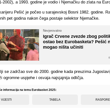
1-2002), a 1993. godine je vodio i Njemačku do zlata na Eur
arijeru Pešić je počeo u sarajevskoj Bosni 1982. godine. Ra
unih pet godina nakon čega postaje selektor Njemačke.
Nevjerovatno
Igrač Crvene zvezde zbog politi
ostao bez Eurobasketa? Pešić n
mogao ništa učiniti
0
lji se zadržao sve do 2000. godine kada preuzima Jugoslavi
ži ogromne uspjehe i osvaja najsjajnija odličja.
iše informacija na temu Eurobasket 2025:
VIJESTI
TABELA
RASPOR