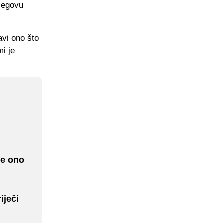
njegovu
avi ono što
i je
že ono
iječi