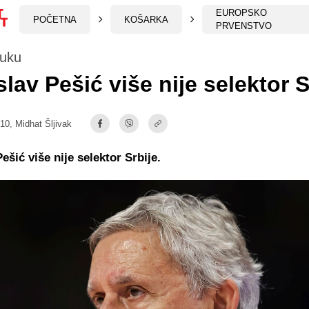
EUROPSKO
POČETNA
KOŠARKA
PRVENSTVO
luku
slav Pešić više nije selektor S
:10,
Midhat Šljivak
ešić više nije selektor Srbije.