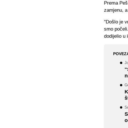
Prema Peši
zamjenu, a 
"Došlo je v
smo počeli
dodijelio u
POVEZ
J
"
n
Gu
K
š
Sm
S
o