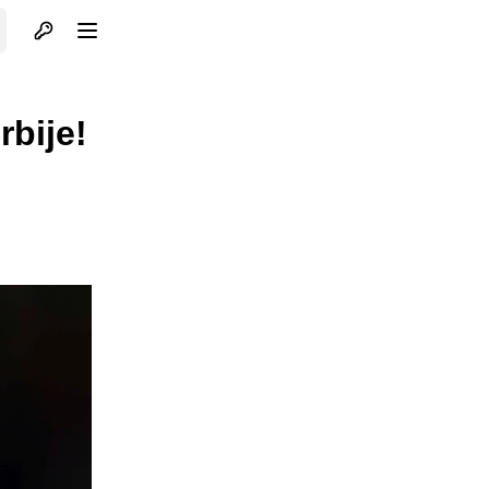
Otvori profil
Otvori meni
rbije!