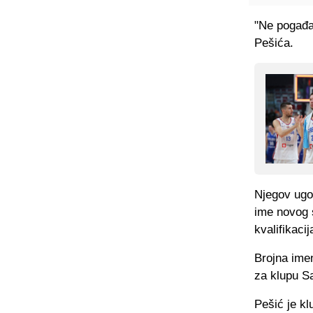
"Ne pogađaj
Pešića.
Njegov ugov
ime novog 
kvalifikaci
Brojna imen
za klupu S
Pešić je kl