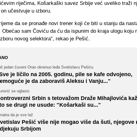
ćevim riječima, Košarkaški savez Srbije već uveliko traži 
on učestvuje u izboru.
rijeme da se pronađe novi trener koji će biti u stanju da nast
. Obećao sam Čoviću da ću da ispunim do kraja ulogu koju m
 izboru novog selektora", rekao je Pešić.
ANO
oš jedan čuveni Orao okrenuo leđa Svetislavu Pešiću
Sve je ličilo na 2005. godinu, pile se kafe odvojeno,
emoguće je da zaboraviš Aleksu i Vanju..."
rović se oglasio
ontroverzni Srbin s tetovažom Draže Mihajlovića ka
to se drugi ne usude: "Košarkaši su..."
atra da je sve laž
vetislav Pešić više nije mogao više da šuti, njegove r
djekuju Srbijom