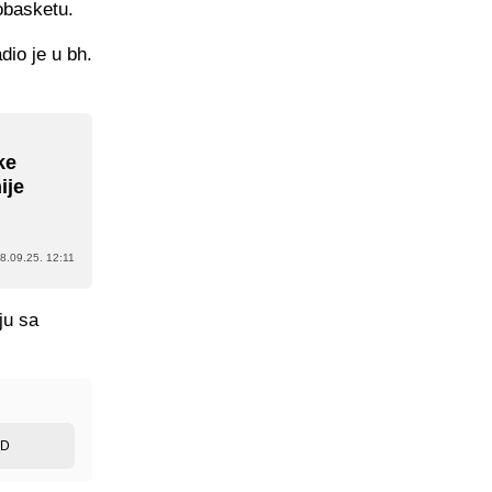
obasketu.
dio je u bh.
ke
ije
8.09.25. 12:11
ju sa
ED