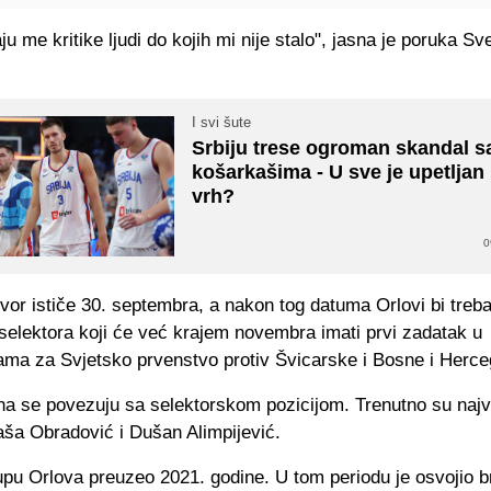
u me kritike ljudi do kojih mi nije stalo", jasna je poruka Sv
I svi šute
Srbiju trese ogroman skandal s
košarkašima - U sve je upetljan 
vrh?
0
or ističe 30. septembra, a nakon tog datuma Orlovi bi treba
selektora koji će već krajem novembra imati prvi zadatak u
jama za Svjetsko prvenstvo protiv Švicarske i Bosne i Herce
a se povezuju sa selektorskom pozicijom. Trenutno su najve
aša Obradović i Dušan Alimpijević.
upu Orlova preuzeo 2021. godine. U tom periodu je osvojio 