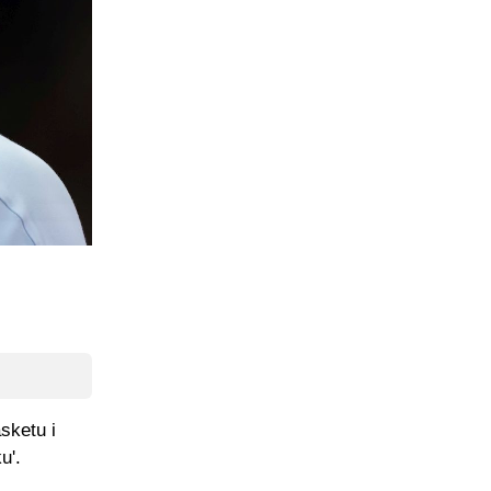
sketu i
u'.