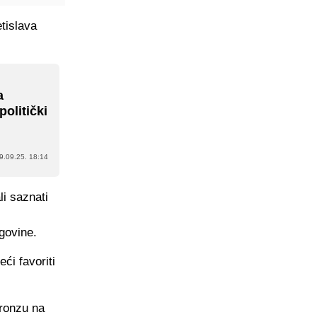
etislava
a
politički
9.09.25. 18:14
li saznati
govine.
ći favoriti
bronzu na