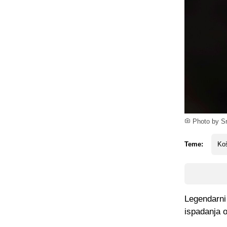
Photo by Sr
Teme:
Koš
Legendarni
ispadanja o