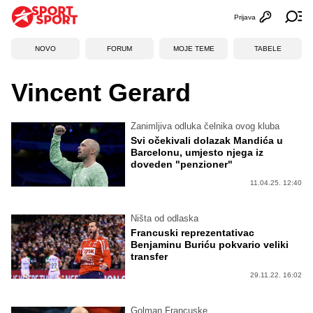
Prijava
Otvori profi
Ot
NOVO
FORUM
MOJE TEME
TABELE
Vincent Gerard
Zanimljiva odluka čelnika ovog kluba
Svi očekivali dolazak Mandića u
Barcelonu, umjesto njega iz
doveden "penzioner"
11.04.25. 12:40
Ništa od odlaska
Francuski reprezentativac
Benjaminu Buriću pokvario veliki
transfer
29.11.22. 16:02
Golman Francuske