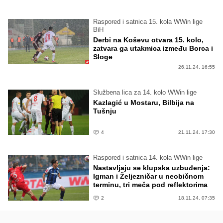
Raspored i satnica 15. kola WWin lige
BiH
Derbi na Koševu otvara 15. kolo,
zatvara ga utakmica između Borca i
Sloge
26.11.24. 16:55
Službena lica za 14. kolo WWin lige
Kazlagić u Mostaru, Bilbija na
Tušnju
4
21.11.24. 17:30
Raspored i satnica 14. kola WWin lige
Nastavljaju se klupska uzbuđenja:
Igman i Željezničar u neobičnom
terminu, tri meča pod reflektorima
2
18.11.24. 07:35