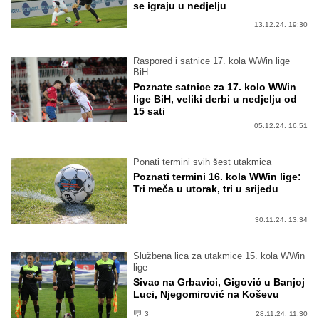
se igraju u nedjelju
13.12.24. 19:30
Raspored i satnice 17. kola WWin lige
BiH
Poznate satnice za 17. kolo WWin
lige BiH, veliki derbi u nedjelju od
15 sati
05.12.24. 16:51
Ponati termini svih šest utakmica
Poznati termini 16. kola WWin lige:
Tri meča u utorak, tri u srijedu
30.11.24. 13:34
Službena lica za utakmice 15. kola WWin
lige
Sivac na Grbavici, Gigović u Banjoj
Luci, Njegomirović na Koševu
3
28.11.24. 11:30