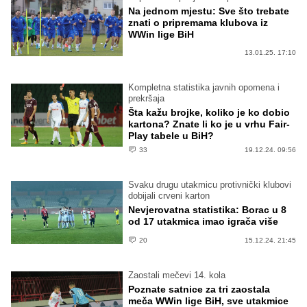
Na jednom mjestu: Sve što trebate
znati o pripremama klubova iz
WWin lige BiH
13.01.25. 17:10
Kompletna statistika javnih opomena i
prekršaja
Šta kažu brojke, koliko je ko dobio
kartona? Znate li ko je u vrhu Fair-
Play tabele u BiH?
33
19.12.24. 09:56
Svaku drugu utakmicu protivnički klubovi
dobijali crveni karton
Nevjerovatna statistika: Borac u 8
od 17 utakmica imao igrača više
20
15.12.24. 21:45
Zaostali mečevi 14. kola
Poznate satnice za tri zaostala
meča WWin lige BiH, sve utakmice