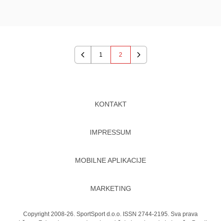
1
2
Previous
Next
KONTAKT
IMPRESSUM
MOBILNE APLIKACIJE
MARKETING
Copyright 2008-26. SportSport d.o.o. ISSN 2744-2195. Sva prava