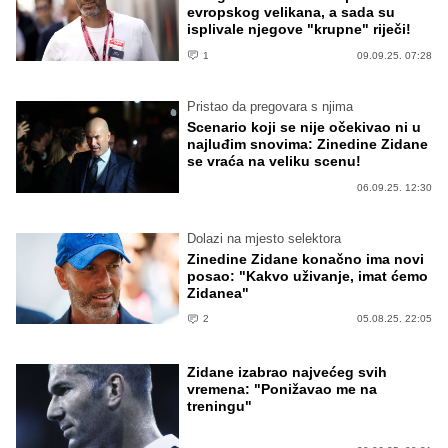
evropskog velikana, a sada su
isplivale njegove "krupne" riječi!
1
09.09.25. 07:28
Pristao da pregovara s njima
Scenario koji se nije očekivao ni u
najluđim snovima: Zinedine Zidane
se vraća na veliku scenu!
06.09.25. 12:30
Dolazi na mjesto selektora
Zinedine Zidane konačno ima novi
posao: "Kakvo uživanje, imat ćemo
Zidanea"
2
05.08.25. 22:05
Zidane izabrao najvećeg svih
vremena: "Ponižavao me na
treningu"