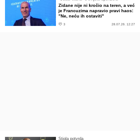
Zidane nije ni kročio na teren, a već
je Francuzima napravio pravi haos:
"Ne, neću ih ostaviti"
3
28.07.26. 12:27
Stigla potvrda