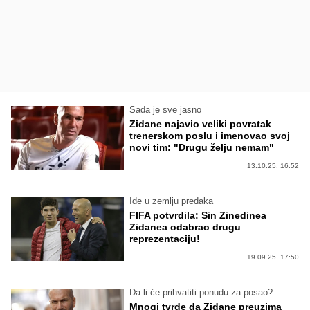
Sada je sve jasno
Zidane najavio veliki povratak
trenerskom poslu i imenovao svoj
novi tim: "Drugu želju nemam"
13.10.25. 16:52
Ide u zemlju predaka
FIFA potvrdila: Sin Zinedinea
Zidanea odabrao drugu
reprezentaciju!
19.09.25. 17:50
Da li će prihvatiti ponudu za posao?
Mnogi tvrde da Zidane preuzima