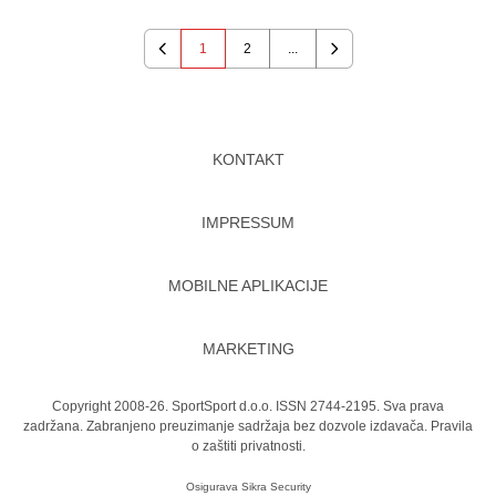
1
2
...
Previous
Next
KONTAKT
IMPRESSUM
MOBILNE APLIKACIJE
MARKETING
Copyright 2008-26. SportSport d.o.o. ISSN 2744-2195. Sva prava
zadržana. Zabranjeno preuzimanje sadržaja bez dozvole izdavača.
Pravila
o zaštiti privatnosti.
Osigurava
Sikra Security