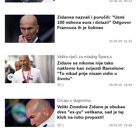
20.06.25. 00:21
Zidanea nazvali i poručili: "Uzmi
100 miliona eura i dolazi!" Odgovor
Francuza ih je šokirao
31.05.25. 21:32
Velike riječi za mladog Španca
Zidane se nikome nije tako
naklonio kao zvijezdi Barcelone:
"To nikad prije nisam vidio u
životu"
1
26.05.25. 19:45
Grcaju u dugovima
Veliki Zinedine Zidane je obukao
dres "ex-yu" velikana, sad je taj
klub na rubu propasti!
1
29.03.25. 23:45