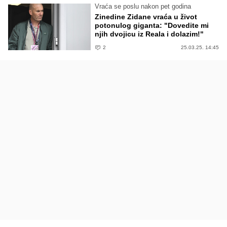
Vraća se poslu nakon pet godina
Zinedine Zidane vraća u život
potonulog giganta: "Dovedite mi
njih dvojicu iz Reala i dolazim!"
2
25.03.25. 14:45