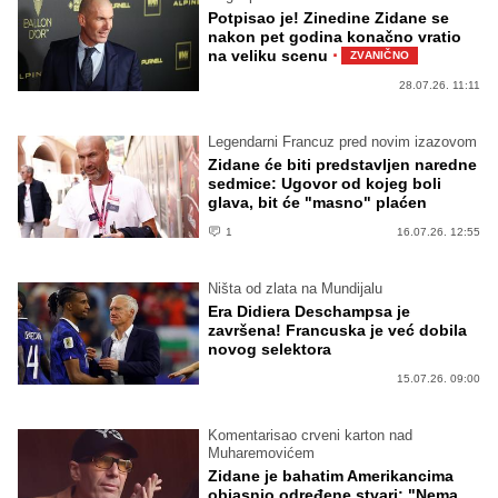
Potpisao je! Zinedine Zidane se
nakon pet godina konačno vratio
·
na veliku scenu
ZVANIČNO
28.07.26. 11:11
Legendarni Francuz pred novim izazovom
Zidane će biti predstavljen naredne
sedmice: Ugovor od kojeg boli
glava, bit će "masno" plaćen
1
16.07.26. 12:55
Ništa od zlata na Mundijalu
Era Didiera Deschampsa je
završena! Francuska je već dobila
novog selektora
15.07.26. 09:00
Komentarisao crveni karton nad
Muharemovićem
Zidane je bahatim Amerikancima
objasnio određene stvari: "Nema