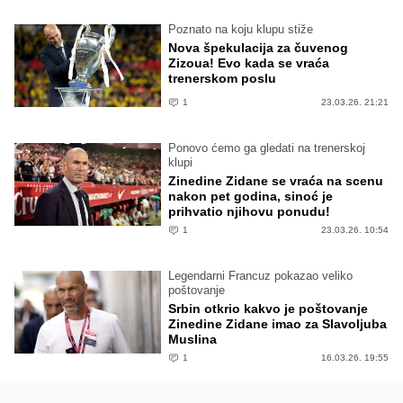
Poznato na koju klupu stiže
Nova špekulacija za čuvenog
Zizoua! Evo kada se vraća
trenerskom poslu
1
23.03.26. 21:21
Ponovo ćemo ga gledati na trenerskoj
klupi
Zinedine Zidane se vraća na scenu
nakon pet godina, sinoć je
prihvatio njihovu ponudu!
1
23.03.26. 10:54
Legendarni Francuz pokazao veliko
poštovanje
Srbin otkrio kakvo je poštovanje
Zinedine Zidane imao za Slavoljuba
Muslina
1
16.03.26. 19:55