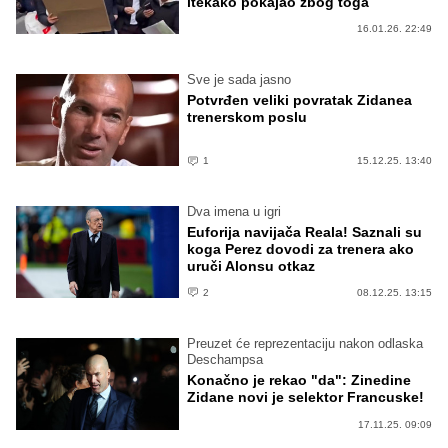
itekako pokajao zbog toga
16.01.26. 22:49
Sve je sada jasno
Potvrđen veliki povratak Zidanea
trenerskom poslu
1
15.12.25. 13:40
Dva imena u igri
Euforija navijača Reala! Saznali su
koga Perez dovodi za trenera ako
uruči Alonsu otkaz
2
08.12.25. 13:15
Preuzet će reprezentaciju nakon odlaska
Deschampsa
Konačno je rekao "da": Zinedine
Zidane novi je selektor Francuske!
17.11.25. 09:09