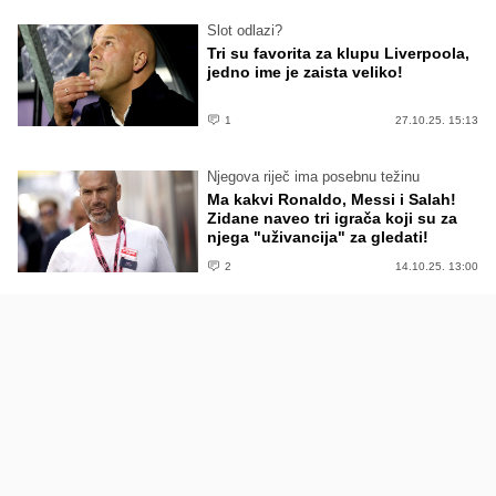
Slot odlazi?
Tri su favorita za klupu Liverpoola,
jedno ime je zaista veliko!
1
27.10.25. 15:13
Njegova riječ ima posebnu težinu
Ma kakvi Ronaldo, Messi i Salah!
Zidane naveo tri igrača koji su za
njega "uživancija" za gledati!
2
14.10.25. 13:00