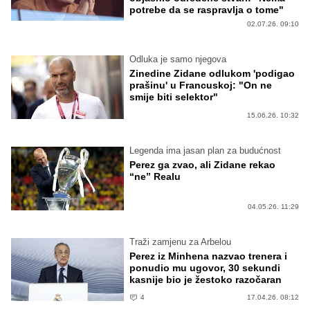
potrebe da se raspravlja o tome"
02.07.26. 09:10
Odluka je samo njegova
Zinedine Zidane odlukom 'podigao
prašinu' u Francuskoj: "On ne
smije biti selektor"
15.06.26. 10:32
Legenda ima jasan plan za budućnost
Perez ga zvao, ali Zidane rekao
“ne” Realu
04.05.26. 11:29
Traži zamjenu za Arbelou
Perez iz Minhena nazvao trenera i
ponudio mu ugovor, 30 sekundi
kasnije bio je žestoko razočaran
4
17.04.26. 08:12