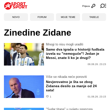
Prijava
Otvori profi
Ot
NOVO
FORUM
MOJE TEME
TABELE
Zinedine Zidane
Mnogi to nisu mogli uraditi
Samo dva igrača u historiji fudbala
izvela su "nemoguće"! Jedan je
Messi, znate li ko je drugi?
06.08.26. 23:23
Više se nikada neće ponoviti
Nevjerovatno je šta se zbog
Zidanea desilo za manje od 24
sata!
1
01.08.26. 23:15
"Sudar titana" u svijetu sponzora