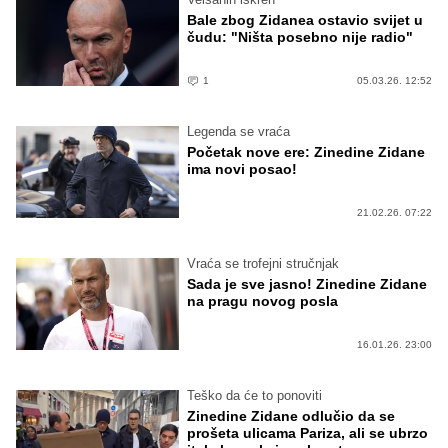
Bale zbog Zidanea ostavio svijet u
čudu: "Ništa posebno nije radio"
1
05.03.26. 12:52
Legenda se vraća
Početak nove ere: Zinedine Zidane
ima novi posao!
21.02.26. 07:22
Vraća se trofejni stručnjak
Sada je sve jasno! Zinedine Zidane
na pragu novog posla
16.01.26. 23:00
Teško da će to ponoviti
Zinedine Zidane odlučio da se
prošeta ulicama Pariza, ali se ubrzo