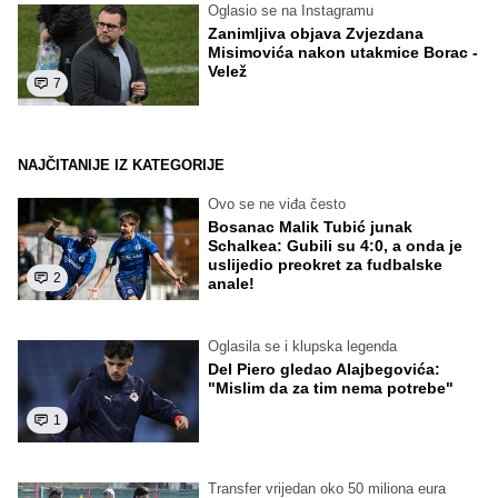
Oglasio se na Instagramu
Zanimljiva objava Zvjezdana
Misimovića nakon utakmice Borac -
Velež
7
NAJČITANIJE IZ KATEGORIJE
Ovo se ne viđa često
Bosanac Malik Tubić junak
Schalkea: Gubili su 4:0, a onda je
uslijedio preokret za fudbalske
2
anale!
Oglasila se i klupska legenda
Del Piero gledao Alajbegovića:
"Mislim da za tim nema potrebe"
1
Transfer vrijedan oko 50 miliona eura