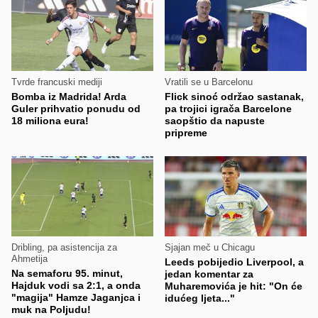
Tvrde francuski mediji
Vratili se u Barcelonu
Bomba iz Madrida! Arda
Flick sinoć održao sastanak,
Guler prihvatio ponudu od
pa trojici igrača Barcelone
18 miliona eura!
saopštio da napuste
pripreme
Dribling, pa asistencija za
Sjajan meč u Chicagu
Ahmetija
Leeds pobijedio Liverpool, a
Na semaforu 95. minut,
jedan komentar za
Hajduk vodi sa 2:1, a onda
Muharemovića je hit: "On će
"magija" Hamze Jaganjca i
idućeg ljeta..."
muk na Poljudu!