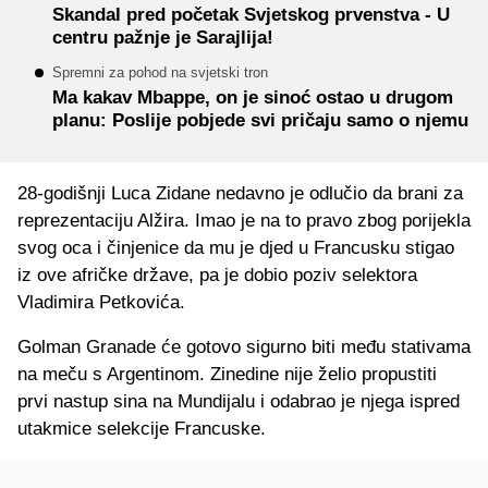
Skandal pred početak Svjetskog prvenstva - U
centru pažnje je Sarajlija!
Spremni za pohod na svjetski tron
Ma kakav Mbappe, on je sinoć ostao u drugom
planu: Poslije pobjede svi pričaju samo o njemu
28-godišnji Luca Zidane nedavno je odlučio da brani za
reprezentaciju Alžira. Imao je na to pravo zbog porijekla
svog oca i činjenice da mu je djed u Francusku stigao
iz ove afričke države, pa je dobio poziv selektora
Vladimira Petkovića.
Golman Granade će gotovo sigurno biti među stativama
na meču s Argentinom. Zinedine nije želio propustiti
prvi nastup sina na Mundijalu i odabrao je njega ispred
utakmice selekcije Francuske.