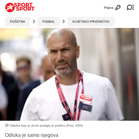
Prijava
Otvori profi
Ot
POČETNA
FUDBAL
SVJETSKO PRVENSTVO
Odluka koju je donio podigla je prašinu (Foto: EPA)
Odluka je samo njegova