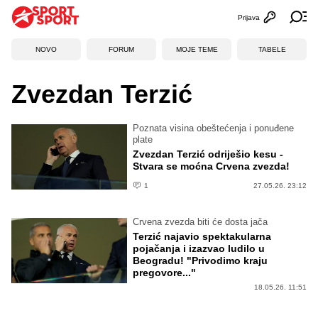
Prijava
Otvori profi
Ot
NOVO
FORUM
MOJE TEME
TABELE
Zvezdan Terzić
Poznata visina obeštećenja i ponuđene
plate
Zvezdan Terzić odriješio kesu -
Stvara se moćna Crvena zvezda!
1
27.05.26. 23:12
Crvena zvezda biti će dosta jača
Terzić najavio spektakularna
pojačanja i izazvao ludilo u
Beogradu! "Privodimo kraju
pregovore..."
18.05.26. 11:51