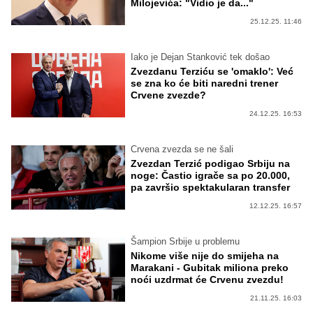
Milojevića: "Vidio je da..."
25.12.25. 11:46
Iako je Dejan Stanković tek došao
Zvezdanu Terziću se 'omaklo': Već
se zna ko će biti naredni trener
Crvene zvezde?
24.12.25. 16:53
Crvena zvezda se ne šali
Zvezdan Terzić podigao Srbiju na
noge: Častio igrače sa po 20.000,
pa završio spektakularan transfer
12.12.25. 16:57
Šampion Srbije u problemu
Nikome više nije do smijeha na
Marakani - Gubitak miliona preko
noći uzdrmat će Crvenu zvezdu!
21.11.25. 16:03