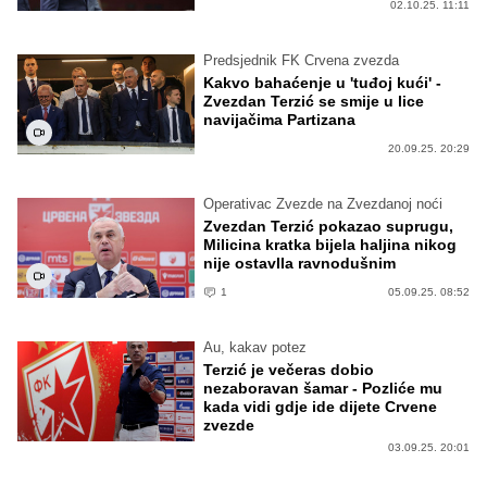
02.10.25. 11:11
Predsjednik FK Crvena zvezda
Kakvo bahaćenje u 'tuđoj kući' -
Zvezdan Terzić se smije u lice
navijačima Partizana
20.09.25. 20:29
Operativac Zvezde na Zvezdanoj noći
Zvezdan Terzić pokazao suprugu,
Milicina kratka bijela haljina nikog
nije ostavlla ravnodušnim
1
05.09.25. 08:52
Au, kakav potez
Terzić je večeras dobio
nezaboravan šamar - Pozliće mu
kada vidi gdje ide dijete Crvene
zvezde
03.09.25. 20:01