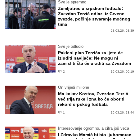
Sve je spremno
Zemljotres u srpskom fudbalu:
Zvezdan Terzić odlazi iz Crvene
zvezde, počinje stvaranje moćnog
tima
28.03.26. 08:39
Sve je odlučio
Pakleni plan Terzića za ljeto će
izluditi navijače: Ne mogu ni
zamisliti šta će uraditi sa Zvezdom
2
16.03.26. 00:19
On vrijedi milione
Ma kakav Kostov, Zvezdan Terzić
već trlja ruke i zna ko će oboriti
rekord srpskog fudbala
1
15.03.26. 23:44
Interesovanje ogromno, a cifra još veća
I Zdravko Mamić bi bio ljubomoran