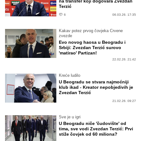
na transfer koji dogovara Zvezdan
Terzić
6
06.03.26. 17:35
Kakav potez prvog čovjeka Crvene
zvezde
Evo novog haosa u Beogradu i
Srbiji: Zvezdan Terzić surovo
'matirao' Partizan!
22.02.26. 21:42
Kreće ludilo
U Beogradu se stvara najmoćniji
klub ikad - Kreator nepobjedivih je
Zvezdan Terzić
21.02.26. 09:27
Sve je u igri
U Beogradu niče 'čudovište' od
tima, sve vodi Zvezdan Terzić: Prvi
stiže čovjek od 60 miliona?