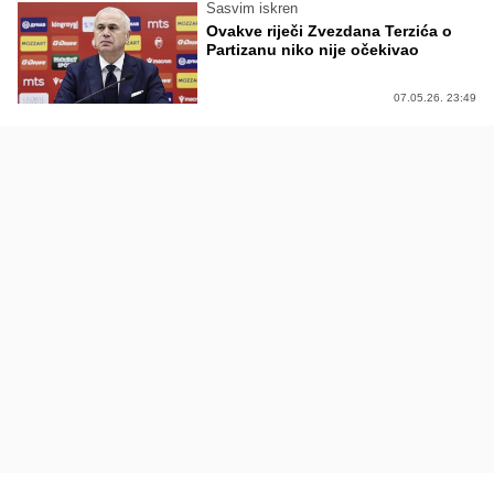
Sasvim iskren
Ovakve riječi Zvezdana Terzića o
Partizanu niko nije očekivao
07.05.26. 23:49