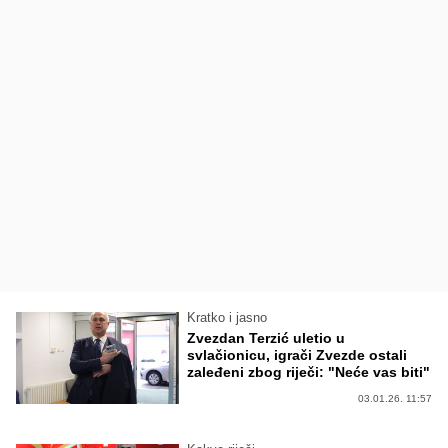
Kratko i jasno
Zvezdan Terzić uletio u
svlačionicu, igrači Zvezde ostali
zaleđeni zbog riječi: "Neće vas biti"
03.01.26. 11:57