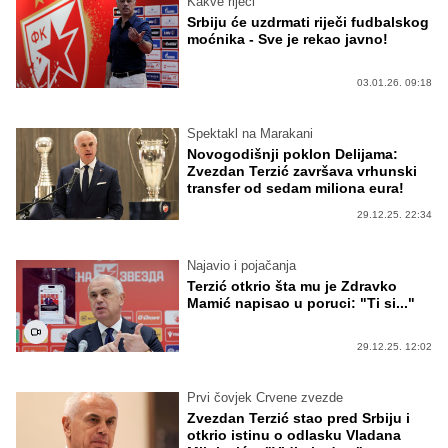
Kakve riječi
Srbiju će uzdrmati riječi fudbalskog
moćnika - Sve je rekao javno!
03.01.26. 09:18
Spektakl na Marakani
Novogodišnji poklon Delijama:
Zvezdan Terzić završava vrhunski
transfer od sedam miliona eura!
29.12.25. 22:34
Najavio i pojačanja
Terzić otkrio šta mu je Zdravko
Mamić napisao u poruci: "Ti si..."
29.12.25. 12:02
Prvi čovjek Crvene zvezde
Zvezdan Terzić stao pred Srbiju i
otkrio istinu o odlasku Vladana