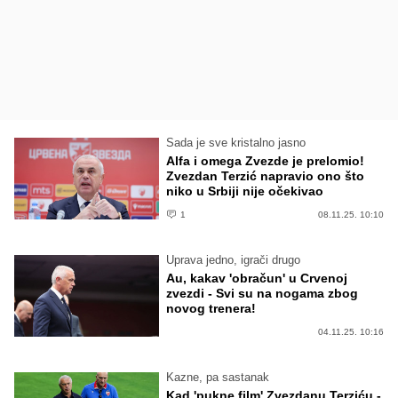
Sada je sve kristalno jasno
Alfa i omega Zvezde je prelomio!
Zvezdan Terzić napravio ono što
niko u Srbiji nije očekivao
1
08.11.25. 10:10
Uprava jedno, igrači drugo
Au, kakav 'obračun' u Crvenoj
zvezdi - Svi su na nogama zbog
novog trenera!
04.11.25. 10:16
Kazne, pa sastanak
Kad 'pukne film' Zvezdanu Terziću -