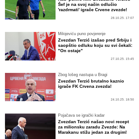
Šef je na svoj način odlučio
'razdrmati' igrače Crvene zvezde!
28.10.25. 17:07
Milojeviću puno povjerenje
Zvezdan Terzić izašao pred Srbiju i
saopštio odluku koju su svi čekali:
"On ostaje"
27.10.25. 15:45
Zbog lošeg nastupa u Bragi
Zvezdan Terzić brutalno kaznio
igrače FK Crvena zvezda!
24.10.25. 18:50
Pojačava se igrački kadar
Zvezdan Terzić našao novi recept
za milionsku zaradu Zvezde: Na
Marakanu stižu jedan za drugim!