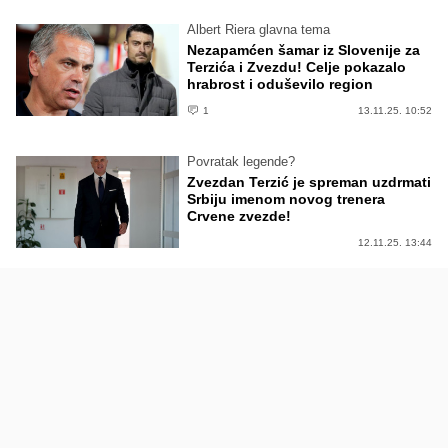
Albert Riera glavna tema
Nezapamćen šamar iz Slovenije za
Terzića i Zvezdu! Celje pokazalo
hrabrost i oduševilo region
1
13.11.25. 10:52
Povratak legende?
Zvezdan Terzić je spreman uzdrmati
Srbiju imenom novog trenera
Crvene zvezde!
12.11.25. 13:44