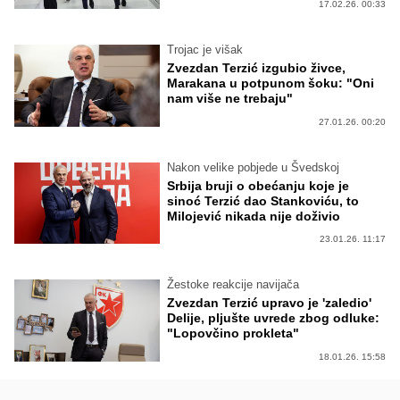
17.02.26. 00:33
Trojac je višak
Zvezdan Terzić izgubio živce,
Marakana u potpunom šoku: "Oni
nam više ne trebaju"
27.01.26. 00:20
Nakon velike pobjede u Švedskoj
Srbija bruji o obećanju koje je
sinoć Terzić dao Stankoviću, to
Milojević nikada nije doživio
23.01.26. 11:17
Žestoke reakcije navijača
Zvezdan Terzić upravo je 'zaledio'
Delije, pljušte uvrede zbog odluke:
"Lopovčino prokleta"
18.01.26. 15:58