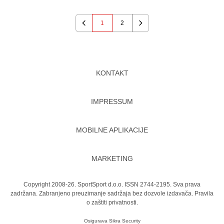
1
2
Previous
Next
KONTAKT
IMPRESSUM
MOBILNE APLIKACIJE
MARKETING
Copyright 2008-26. SportSport d.o.o. ISSN 2744-2195. Sva prava
zadržana. Zabranjeno preuzimanje sadržaja bez dozvole izdavača.
Pravila
o zaštiti privatnosti.
Osigurava
Sikra Security