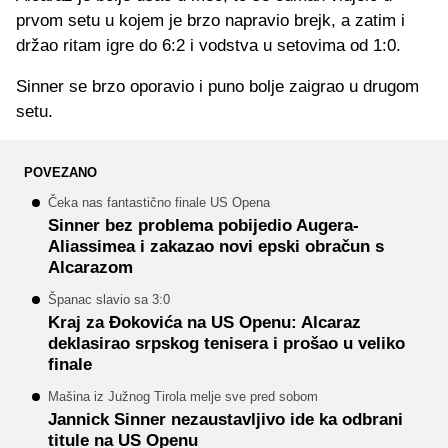
prvom setu u kojem je brzo napravio brejk, a zatim i
držao ritam igre do 6:2 i vodstva u setovima od 1:0.
Sinner se brzo oporavio i puno bolje zaigrao u drugom
setu.
POVEZANO
Čeka nas fantastično finale US Opena
Sinner bez problema pobijedio Augera-
Aliassimea i zakazao novi epski obračun s
Alcarazom
Španac slavio sa 3:0
Kraj za Đokovića na US Openu: Alcaraz
deklasirao srpskog tenisera i prošao u veliko
finale
Mašina iz Južnog Tirola melje sve pred sobom
Jannick Sinner nezaustavljivo ide ka odbrani
titule na US Openu