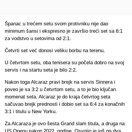
Španac u trećem setu svom protivniku nije dao
minimum šansi i ekspresno je završio treći set sa 6:1
za vodstvo u setovima od 2:1.
Četvrti set već donosi veliku borbu na terenu.
U četvrtom setu, oba tenisera su počela dobro na svoj
servis i na startu seta je bilo 2:2.
Nakon toga Alcaraz pravi brejk na servis Sinnera i
poveo je sa 3:2 u četvrtom setu, a to je bio ključan
momenat seta. Alcaraz je do kraja četvrtog seta
sačuvao brejk prednosti i dobio set sa 6:4 za konačnih
3:1 i titulu u New Yorku.
Za Alcaraza je ovo šesta Grand slam titula, a druga na
US Openu nakon 2022. godine. Osvojio je još po dva