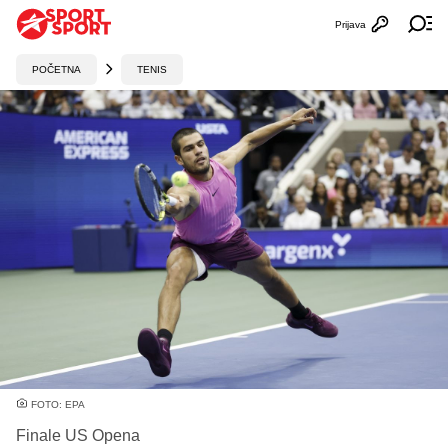
Prijava
Otvori profi
Ot
POČETNA
TENIS
FOTO: EPA
Finale US Opena