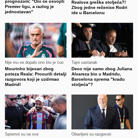
prognozom: "Oni će osvojiti
Realova greška stoljeća?!
Premier ligu, a razlog je
Zbog jedne rečenice Rodri
jednostavan"
ide u Barcelonu
Nije mu se dopalo ono što je čuo
Tajni sastanak
Mourinho bijesan zbog
Deco nije samo zbog Juliana
poteza Reala: Procurili detalji
Alvareza bio u Madridu,
razgovora koji je uzdrmao
Barcelona sprema "krađu
Madrid!
stoljeća"?
Spremni su na sve
Obavljeni su razgovori