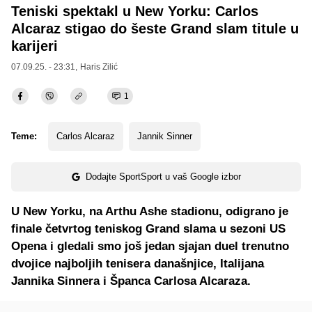
Teniski spektakl u New Yorku: Carlos
Alcaraz stigao do šeste Grand slam titule u
karijeri
07.09.25. - 23:31,
Haris Zilić
1
Teme:
Carlos Alcaraz
Jannik Sinner
Dodajte SportSport u vaš Google izbor
U New Yorku, na Arthu Ashe stadionu, odigrano je
finale četvrtog teniskog Grand slama u sezoni US
Opena i gledali smo još jedan sjajan duel trenutno
dvojice najboljih tenisera današnjice, Italijana
Jannika Sinnera i Španca Carlosa Alcaraza.