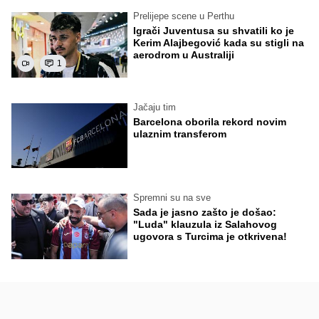
Prelijepe scene u Perthu
Igrači Juventusa su shvatili ko je
Kerim Alajbegović kada su stigli na
aerodrom u Australiji
1
Jačaju tim
Barcelona oborila rekord novim
ulaznim transferom
Spremni su na sve
Sada je jasno zašto je došao:
"Luda" klauzula iz Salahovog
ugovora s Turcima je otkrivena!