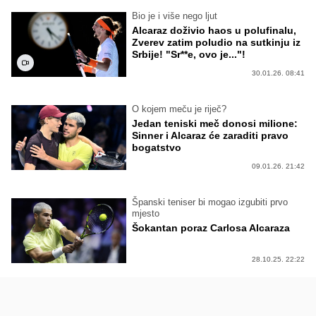
Bio je i više nego ljut
Alcaraz doživio haos u polufinalu,
Zverev zatim poludio na sutkinju iz
Srbije! "Sr**e, ovo je..."!
30.01.26. 08:41
O kojem meču je riječ?
Jedan teniski meč donosi milione:
Sinner i Alcaraz će zaraditi pravo
bogatstvo
09.01.26. 21:42
Španski teniser bi mogao izgubiti prvo
mjesto
Šokantan poraz Carlosa Alcaraza
28.10.25. 22:22