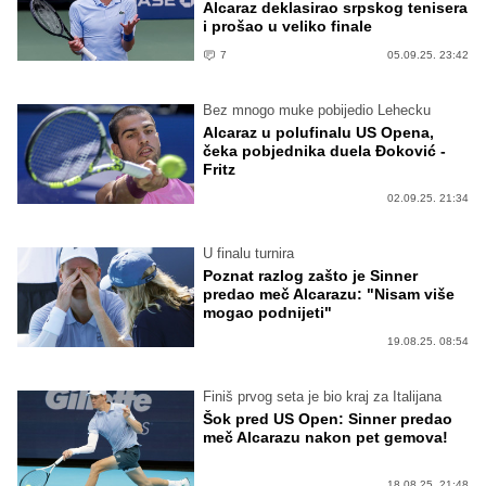
Alcaraz deklasirao srpskog tenisera
i prošao u veliko finale
7
05.09.25. 23:42
Bez mnogo muke pobijedio Lehecku
Alcaraz u polufinalu US Opena,
čeka pobjednika duela Đoković -
Fritz
02.09.25. 21:34
U finalu turnira
Poznat razlog zašto je Sinner
predao meč Alcarazu: "Nisam više
mogao podnijeti"
19.08.25. 08:54
Finiš prvog seta je bio kraj za Italijana
Šok pred US Open: Sinner predao
meč Alcarazu nakon pet gemova!
18.08.25. 21:48