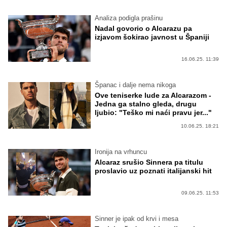
Analiza podigla prašinu
Nadal govorio o Alcarazu pa
izjavom šokirao javnost u Španiji
16.06.25. 11:39
Španac i dalje nema nikoga
Ove teniserke lude za Alcarazom -
Jedna ga stalno gleda, drugu
ljubio: "Teško mi naći pravu jer..."
10.06.25. 18:21
Ironija na vrhuncu
Alcaraz srušio Sinnera pa titulu
proslavio uz poznati italijanski hit
09.06.25. 11:53
Sinner je ipak od krvi i mesa