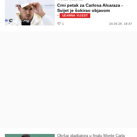
Crni petak za Carlosa Alcaraza -
Svijet je šokirao objavom
·
UDARNA VIJEST
1
24.04.26. 18:47
Okršaj gladijatora u finalu Monte Carla