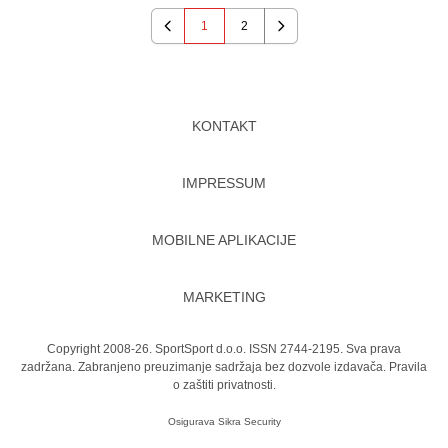
1
2
Previous
Next
KONTAKT
IMPRESSUM
MOBILNE APLIKACIJE
MARKETING
Copyright 2008-26. SportSport d.o.o. ISSN 2744-2195. Sva prava
zadržana. Zabranjeno preuzimanje sadržaja bez dozvole izdavača.
Pravila
o zaštiti privatnosti.
Osigurava
Sikra Security