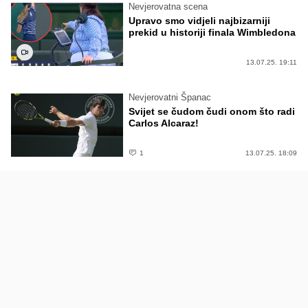
Nevjerovatna scena
Upravo smo vidjeli najbizarniji
prekid u historiji finala Wimbledona
13.07.25. 19:11
Nevjerovatni Španac
Svijet se čudom čudi onom što radi
Carlos Alcaraz!
1
13.07.25. 18:09