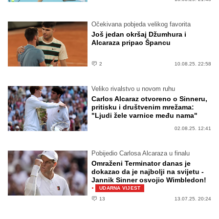
Očekivana pobjeda velikog favorita
Još jedan okršaj Džumhura i
Alcaraza pripao Špancu
2
10.08.25. 22:58
Veliko rivalstvo u novom ruhu
Carlos Alcaraz otvoreno o Sinneru,
pritisku i društvenim mrežama:
"Ljudi žele varnice među nama"
02.08.25. 12:41
Pobijedio Carlosa Alcaraza u finalu
Omraženi Terminator danas je
dokazao da je najbolji na svijetu -
Jannik Sinner osvojio Wimbledon!
·
UDARNA VIJEST
13
13.07.25. 20:24