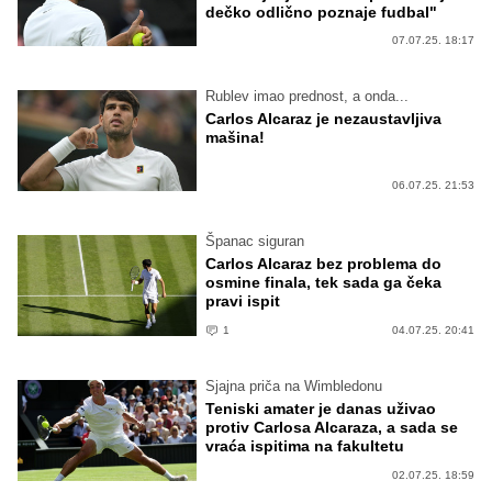
dečko odlično poznaje fudbal"
07.07.25. 18:17
Rublev imao prednost, a onda...
Carlos Alcaraz je nezaustavljiva
mašina!
06.07.25. 21:53
Španac siguran
Carlos Alcaraz bez problema do
osmine finala, tek sada ga čeka
pravi ispit
1
04.07.25. 20:41
Sjajna priča na Wimbledonu
Teniski amater je danas uživao
protiv Carlosa Alcaraza, a sada se
vraća ispitima na fakultetu
02.07.25. 18:59