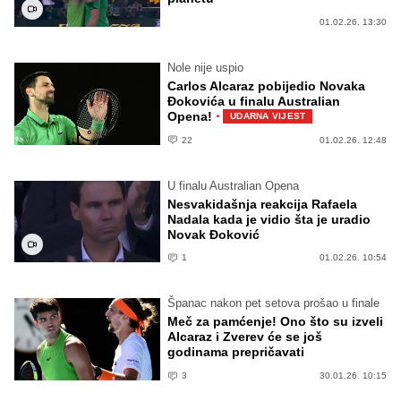
01.02.26. 13:30
Nole nije uspio
Carlos Alcaraz pobijedio Novaka
Đokovića u finalu Australian
·
Opena!
UDARNA VIJEST
22
01.02.26. 12:48
U finalu Australian Opena
Nesvakidašnja reakcija Rafaela
Nadala kada je vidio šta je uradio
Novak Đoković
1
01.02.26. 10:54
Španac nakon pet setova prošao u finale
Meč za pamćenje! Ono što su izveli
Alcaraz i Zverev će se još
godinama prepričavati
3
30.01.26. 10:15