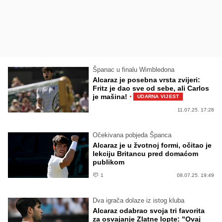
Španac u finalu Wimbledona
Alcaraz je posebna vrsta zvijeri:
Fritz je dao sve od sebe, ali Carlos
·
je mašina!
UDARNA VIJEST
11.07.25. 17:28
Očekivana pobjeda Španca
Alcaraz je u žvotnoj formi, očitao je
lekciju Britancu pred domaćom
publikom
1
08.07.25. 19:49
Dva igrača dolaze iz istog kluba
Alcaraz odabrao svoja tri favorita
za osvajanje Zlatne lopte: "Ovaj