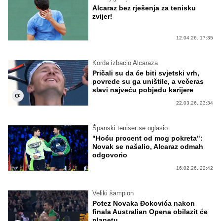
Alcaraz bez rješenja za tenisku
zvijer!
12.04.26. 17:35
Korda izbacio Alcaraza
Pričali su da će biti svjetski vrh,
povrede su ga uništile, a večeras
slavi najveću pobjedu karijere
22.03.26. 23:34
Španski teniser se oglasio
"Hoću procent od mog pokreta":
Novak se našalio, Alcaraz odmah
odgovorio
16.02.26. 22:42
Veliki šampion
Potez Novaka Đokovića nakon
finala Australian Opena obilazit će
planetu