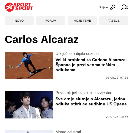
Prijava
Otvori profi
Ot
NOVO
FORUM
MOJE TEME
TABELE
Carlos Alcaraz
U ključnom dijelu sezone
Veliki problemi za Carlosa Alcaraza:
Španac je pred veoma teškim
odlukama
05.08.26. 07:55
Povratak još uvijek nije izvjestan
Sve crnje slutnje o Alcarazu, jedna
odluka otkrit će sudbinu US Opena
28.07.26. 19:56
Morao odustati