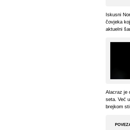
Iskusni Nor
čovjeka koj
aktuelni š
Alacraz je 
seta. Već 
brejkom sti
POVEZ