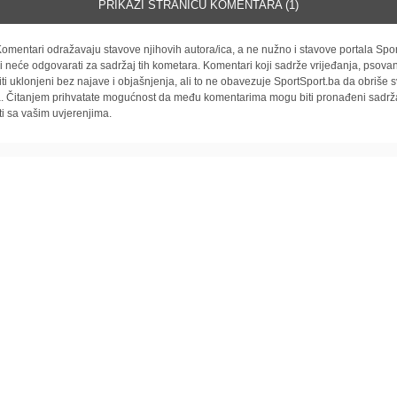
PRIKAŽI STRANICU KOMENTARA (1)
omentari odražavaju stavove njihovih autora/ica, a ne nužno i stavove portala Spor
i neće odgovarati za sadržaj tih kometara. Komentari koji sadrže vrijeđanja, psovan
iti uklonjeni bez najave i objašnjenja, ali to ne obavezuje SportSport.ba da obriše
la. Čitanjem prihvatate mogućnost da među komentarima mogu biti pronađeni sadrža
ti sa vašim uvjerenjima.