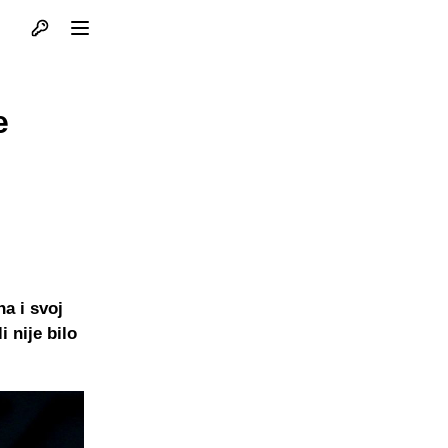
Otvori profil
Otvori meni
e
a i svoj
 nije bilo