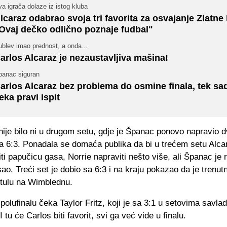
a igrača dolaze iz istog kluba
lcaraz odabrao svoja tri favorita za osvajanje Zlatne 
Ovaj dečko odlično poznaje fudbal"
blev imao prednost, a onda...
arlos Alcaraz je nezaustavljiva mašina!
panac siguran
arlos Alcaraz bez problema do osmine finala, tek sa
eka pravi ispit
nije bilo ni u drugom setu, gdje je Španac ponovo napravio d
sa 6:3. Ponadala se domaća publika da bi u trećem setu Alc
ti papučicu gasa, Norrie napraviti nešto više, ali Španac je r
ao. Treći set je dobio sa 6:3 i na kraju pokazao da je trenut
titulu na Wimblednu.
polufinalu čeka Taylor Fritz, koji je sa 3:1 u setovima savl
 tu će Carlos biti favorit, svi ga već vide u finalu.