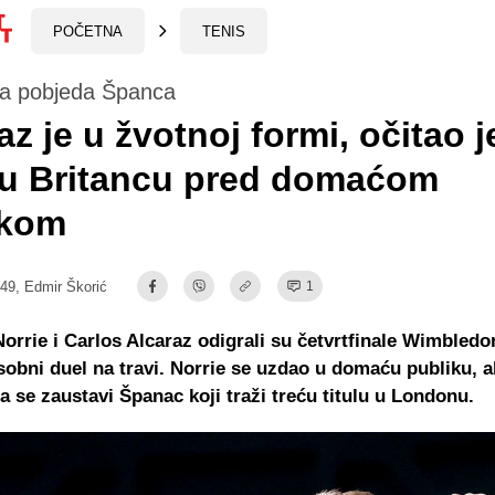
POČETNA
TENIS
a pobjeda Španca
az je u žvotnoj formi, očitao j
ju Britancu pred domaćom
ikom
:49,
Edmir Škorić
1
rrie i Carlos Alcaraz odigrali su četvrtfinale Wimbledon
obni duel na travi. Norrie se uzdao u domaću publiku, ali
a se zaustavi Španac koji traži treću titulu u Londonu.