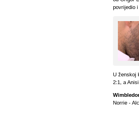
povrijedio 
U ženskoj 
2:1, a Ani
Wimbledon,
Norrie - Al