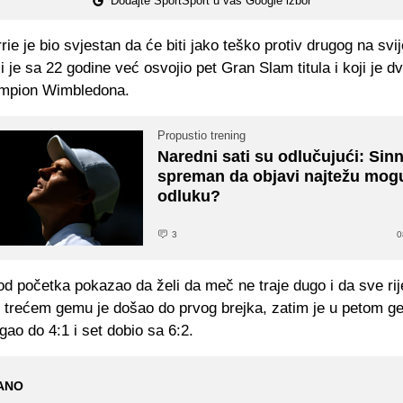
Dodajte SportSport u vaš Google izbor
rie je bio svjestan da će biti jako teško protiv drugog na svij
i je sa 22 godine već osvojio pet Gran Slam titula i koji je d
ampion Wimbledona.
Propustio trening
Naredni sati su odlučujući: Sin
spreman da objavi najtežu mog
odluku?
3
0
od početka pokazao da želi da meč ne traje dugo i da sve rije
u trećem gemu je došao do prvog brejka, zatim je u petom 
gao do 4:1 i set dobio sa 6:2.
ANO