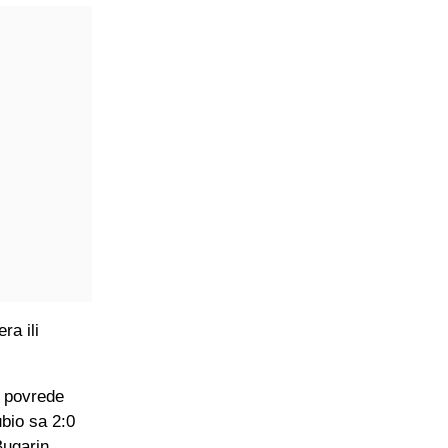
ra ili
g povrede
ubio sa 2:0
Bugarin