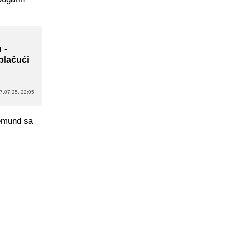
 -
plačući
7.07.25. 22:05
gemund sa