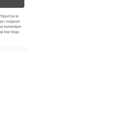
tSport.ba te
ja i vulgaran
 sve komentare
ji koji mogu