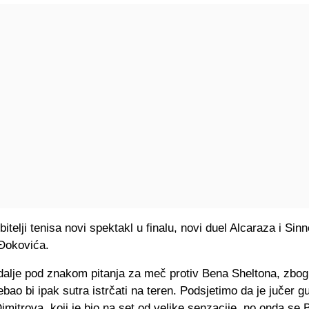
itelji tenisa novi spektakl u finalu, novi duel Alcaraza i Sinne
 Đokovića.
i dalje pod znakom pitanja za meč protiv Bena Sheltona, zbo
rebao bi ipak sutra istrčati na teren. Podsjetimo da je jučer g
imitrova, koji je bio na set od velike senzacije, no onda se 