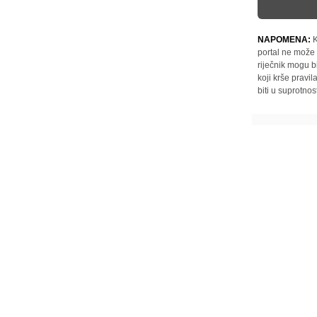
NAPOMENA:
K
portal ne može 
riječnik mogu b
koji krše pravi
biti u suprotnos