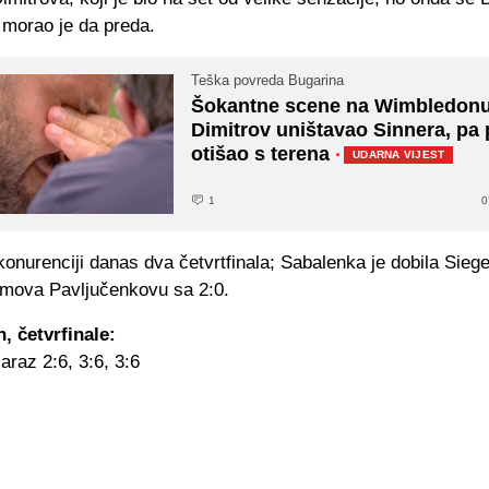
i morao je da preda.
Teška povreda Bugarina
Šokantne scene na Wimbledonu
Dimitrov uništavao Sinnera, pa 
otišao s terena
·
UDARNA VIJEST
1
0
konurenciji danas dva četvrtfinala; Sabalenka je dobila Sie
simova Pavljučenkovu sa 2:0.
 četvrfinale:
caraz 2:6, 3:6, 3:6