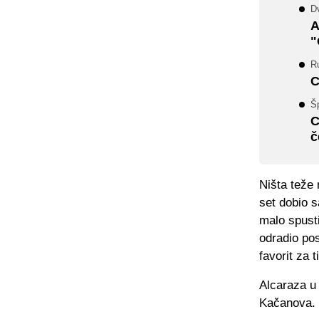
Dv
A
"
Ru
C
Š
C
č
Ništa teže 
set dobio 
malo spusti
odradio pos
favorit za 
Alcaraza u 
Kačanova. I