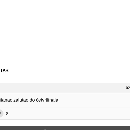
TARI
02
itanac zalutao do četvrtfinala
0