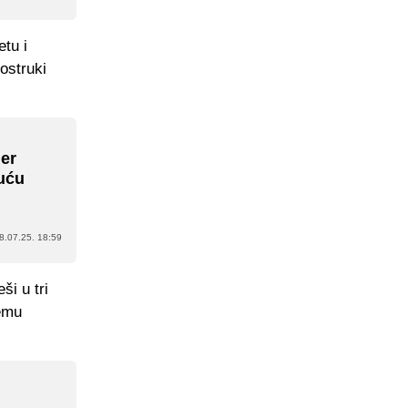
etu i
vostruki
ner
uću
8.07.25. 18:59
ši u tri
gemu