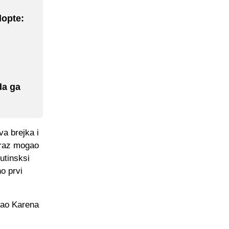
lopte:
da ga
va brejka i
araz mogao
utinsksi
no prvi
adao Karena