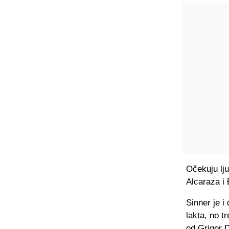
Očekuju ljub
Alcaraza i
Sinner je 
lakta, no t
od Grigor D