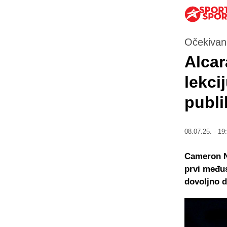
Očekivan
Alcar
lekci
publ
08.07.25. - 19
Cameron No
prvi međus
dovoljno d