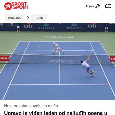
Prijava
Otvori profi
Ot
POČETNA
TENIS
Nevjerovatna završnica meča
Upravo je viđen jedan od najluđih poena u