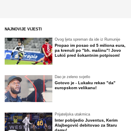
NAJNOVIJE VIJESTI
Ovog ljeta spreman da ide iz Rumunije
Propao im posao od 5 miliona eura,
pa krenuli po "bh. mašinu"! Jovo
Lukić pred šokantnim potpisom!
Dao je zeleno svjetlo
Gotovo je - Lukaku rekao "da"
europskom velikanu!
Prijateljska utakmica
Inter pobijedio Juventus, Kerim
Alajbegović debitovao za Staru
damu!