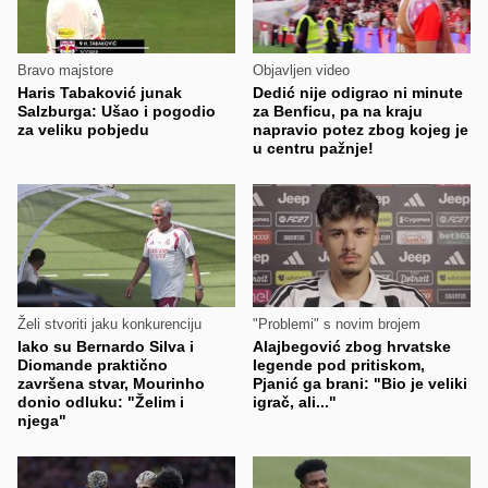
Bravo majstore
Objavljen video
Haris Tabaković junak
Dedić nije odigrao ni minute
Salzburga: Ušao i pogodio
za Benficu, pa na kraju
za veliku pobjedu
napravio potez zbog kojeg je
u centru pažnje!
Želi stvoriti jaku konkurenciju
"Problemi" s novim brojem
Iako su Bernardo Silva i
Alajbegović zbog hrvatske
Diomande praktično
legende pod pritiskom,
završena stvar, Mourinho
Pjanić ga brani: "Bio je veliki
donio odluku: "Želim i
igrač, ali..."
njega"