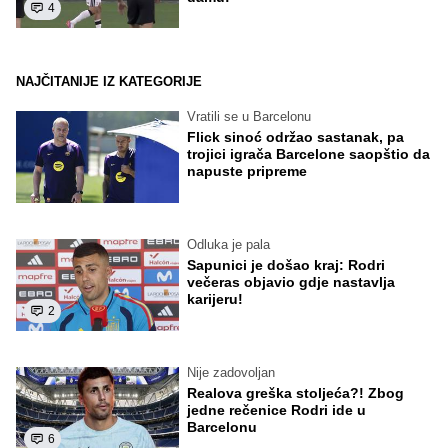
4
NAJČITANIJE IZ KATEGORIJE
Vratili se u Barcelonu
Flick sinoć održao sastanak, pa
trojici igrača Barcelone saopštio da
napuste pripreme
Odluka je pala
Sapunici je došao kraj: Rodri
večeras objavio gdje nastavlja
karijeru!
2
Nije zadovoljan
Realova greška stoljeća?! Zbog
jedne rečenice Rodri ide u
Barcelonu
6