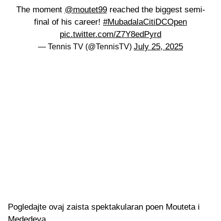
The moment
@moutet99
reached the biggest semi-
final of his career!
#MubadalaCitiDCOpen
pic.twitter.com/Z7Y8edPyrd
July 25, 2025
— Tennis TV (@TennisTV)
Pogledajte ovaj zaista spektakularan poen Mouteta i
Mededeva.