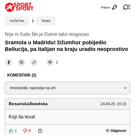
Prijava
Otvori profi
Ot
POČETNA
TENIS
Nije ni čudo što je Damir tako reagovao
Sramota u Madridu! Džumhur pobijedio
Bellucija, pa Italijan na kraju uradio neoprostivo
2
KOMENTARI (2)
Sortiraj
BosanskaSwedska
24.04.25. 16:15
Koji ita levat
1
0
Odgovori