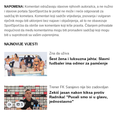
NAPOMENA:
Komentari odražavaju stavove njihovih autora/ica, a ne nužno
i stavove portala SportSport.ba te portal ne može i neće odgovarati za
sadržaj tih kometara. Komentari koji sadrže vrijeđanja, psovanja i vulgaran
riječnik mogu biti uklonjeni bez najave i objašnjenja, ali to ne obavezuje
SportSport.ba da obriše sve komentare koji krše pravila. Čitanjem prihvatate
mogućnost da među komentarima mogu biti pronađeni sadržaji koji mogu
biti u suprotnosti sa vašim uvjerenjima.
NAJNOVIJE VIJESTI
Zna da uživa
Šest žena i luksuzna jahta: Slavni
fudbaler ima odmor za pamćenje
Trener FK Sarajevo nije bio zadovoljan
Zekić jasan nakon kiksa protiv
Radnika! "Pucali smo si u glavu,
jednostavno"
5