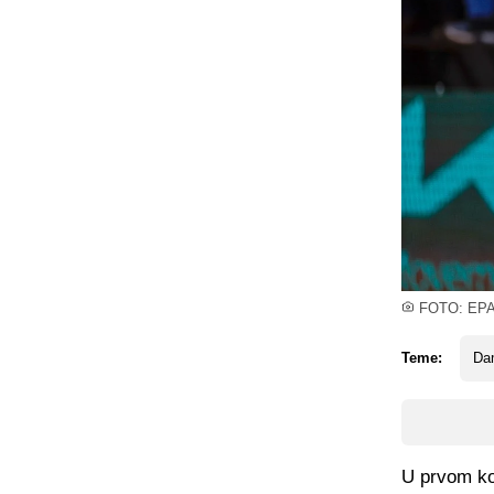
FOTO: EP
Teme:
Da
U prvom ko