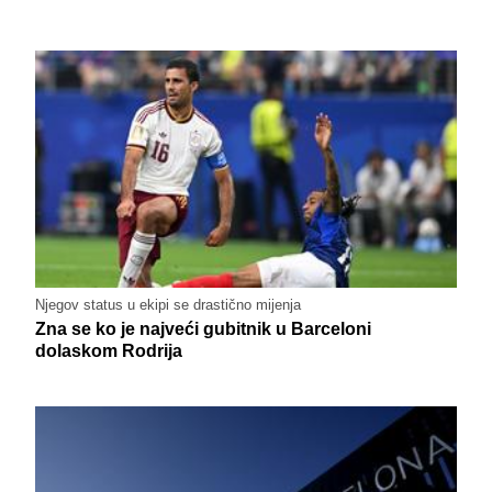
Njegov status u ekipi se drastično mijenja
Zna se ko je najveći gubitnik u Barceloni
dolaskom Rodrija