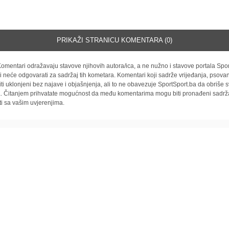
PRIKAŽI STRANICU KOMENTARA (0)
omentari odražavaju stavove njihovih autora/ica, a ne nužno i stavove portala Spor
i neće odgovarati za sadržaj tih kometara. Komentari koji sadrže vrijeđanja, psovan
iti uklonjeni bez najave i objašnjenja, ali to ne obavezuje SportSport.ba da obriše
la. Čitanjem prihvatate mogućnost da među komentarima mogu biti pronađeni sadrža
ti sa vašim uvjerenjima.