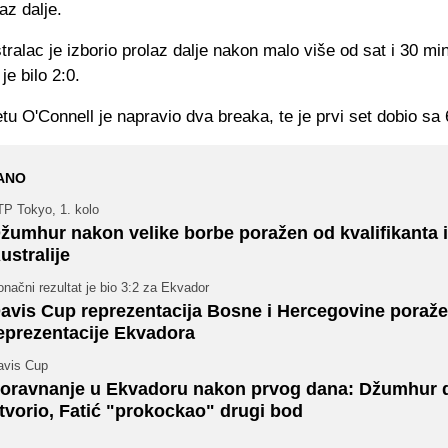
az dalje.
ralac je izborio prolaz dalje nakon malo više od sat i 30 min
je bilo 2:0.
u O'Connell je napravio dva breaka, te je prvi set dobio sa 
ANO
TP Tokyo, 1. kolo
žumhur nakon velike borbe poražen od kvalifikanta 
ustralije
načni rezultat je bio 3:2 za Ekvador
avis Cup reprezentacija Bosne i Hercegovine poraž
eprezentacije Ekvadora
avis Cup
oravnanje u Ekvadoru nakon prvog dana: Džumhur 
tvorio, Fatić "prokockao" drugi bod