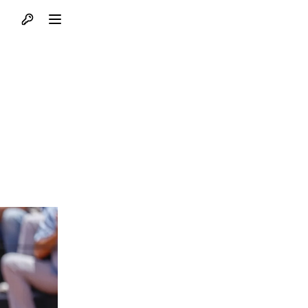
Otvori profil
Otvori meni