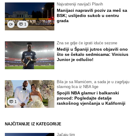
Najvatreniji navijači Plavih
Manijaci napravili poziv za meč sa
BSK; uslijedio sukob u centru
grada
1
Zna se gdje će igrati iduće sezone
Mediji u Španiji jutros objavili ono
što se čekalo sedmicama: Vinicius
Junior je odlučio!
Bila je sa Mamićem, a sada je u zagrljaju
slavnog lica iz NBA lige
Spojili NBA glamur i balkanski
provod: Pogledajte detalje
1
raskošnog vjenčanja u Kaliforniji
NAJČITANIJE IZ KATEGORIJE
Jačaju tim