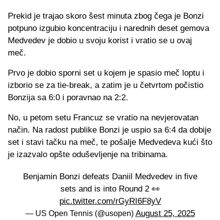
Prekid je trajao skoro šest minuta zbog čega je Bonzi
potpuno izgubio koncentraciju i narednih deset gemova
Medvedev je dobio u svoju korist i vratio se u ovaj
meč.
Prvo je dobio sporni set u kojem je spasio meč loptu i
izborio se za tie-break, a zatim je u četvrtom počistio
Bonzija sa 6:0 i poravnao na 2:2.
No, u petom setu Francuz se vratio na nevjerovatan
način. Na radost publike Bonzi je uspio sa 6:4 da dobije
set i stavi tačku na meč, te pošalje Medvedeva kući što
je izazvalo opšte oduševljenje na tribinama.
Benjamin Bonzi defeats Daniil Medvedev in five
sets and is into Round 2 👀
pic.twitter.com/rGyRI6F8yV
August 25, 2025
— US Open Tennis (@usopen)