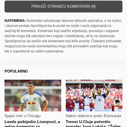
PRIKAŽI STRANICU KOMENTARA (0)
NAPOMENA:
Komentari odražavaju stavove njihovih autora/ica, a ne nužno
i stavove portala SportSport.ba te portal ne može i neće odgovarati za
sadržaj tih kometara. Komentari koji sadrže vrijeđanja, psovanja i vulgaran
riječnik mogu biti uklonjeni bez najave i objašnjenja, ali to ne obavezuje
SportSport.ba da obriše sve komentare koji krše pravila. Čitanjem prihvatate
mogućnost da među komentarima mogu biti pronađeni sadržaji koji mogu
biti u suprotnosti sa vašim uvjerenjima.
POPULARNO
Sjajan meč u Chicagu
Nakon utakmice protiv Botosanija
Leeds pobijedio Liverpool, a
Trener U.Cluja potvrdio
jedan komentar za
transfer Jove Lukića: "Želim