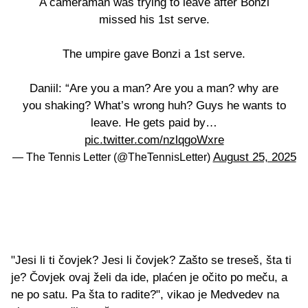
A cameraman was trying to leave after Bonzi
missed his 1st serve.
The umpire gave Bonzi a 1st serve.
Daniil: “Are you a man? Are you a man? why are
you shaking? What’s wrong huh? Guys he wants to
leave. He gets paid by…
pic.twitter.com/nzlqgoWxre
August 25, 2025
— The Tennis Letter (@TheTennisLetter)
"Jesi li ti čovjek? Jesi li čovjek? Zašto se treseš, šta ti
je? Čovjek ovaj želi da ide, plaćen je očito po meču, a
ne po satu. Pa šta to radite?", vikao je Medvedev na