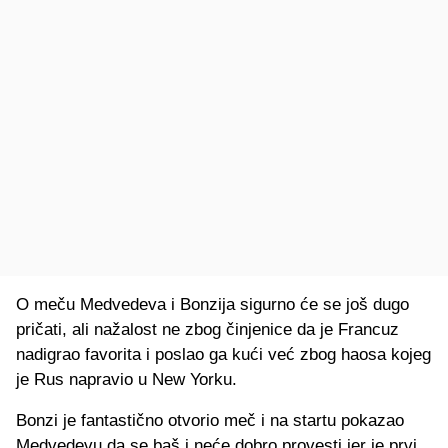
O meču Medvedeva i Bonzija sigurno će se još dugo
pričati, ali nažalost ne zbog činjenice da je Francuz
nadigrao favorita i poslao ga kući već zbog haosa kojeg
je Rus napravio u New Yorku.
Bonzi je fantastično otvorio meč i na startu pokazao
Medvedevu da se baš i neće dobro provesti jer je prvi