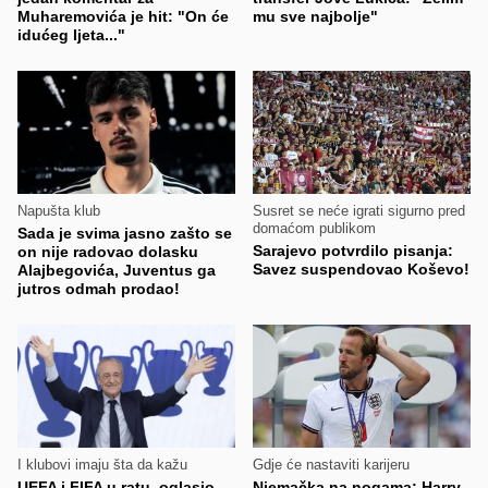
Muharemovića je hit: "On će
mu sve najbolje"
idućeg ljeta..."
Napušta klub
Susret se neće igrati sigurno pred
domaćom publikom
Sada je svima jasno zašto se
Sarajevo potvrdilo pisanja:
on nije radovao dolasku
Savez suspendovao Koševo!
Alajbegovića, Juventus ga
jutros odmah prodao!
I klubovi imaju šta da kažu
Gdje će nastaviti karijeru
UEFA i FIFA u ratu, oglasio
Njemačka na nogama: Harry