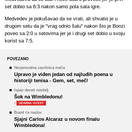
set dobio sa 6:3 nakon samo pola sata igre.
Medvedev je pokušavao da se vrati, ali shvatio je u
drugom setu da je "vrag odnio šalu" nakon što je Bonzi
poveo sa 2:0 u setovima jer je i drugi set dobio u svoju
korist sa 7:5.
POVEZANO
Nevjerovatna završnica meča
Upravo je viđen jedan od najluđih poena u
historiji tenisa - Gem, set, meč!
Ispao deveti nositelj
Šok na Wimbledonu!
·
UDARNA VIJEST
Branit će naslov
Sjajni Carlos Alcaraz u novom finalu
Wimbledona!