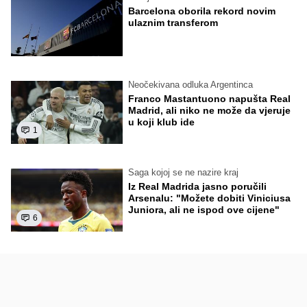
Barcelona oborila rekord novim
ulaznim transferom
Neočekivana odluka Argentinca
Franco Mastantuono napušta Real
Madrid, ali niko ne može da vjeruje
u koji klub ide
1
Saga kojoj se ne nazire kraj
Iz Real Madrida jasno poručili
Arsenalu: "Možete dobiti Viniciusa
Juniora, ali ne ispod ove cijene"
6