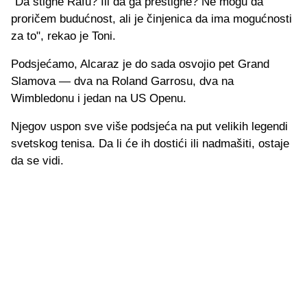
"Da stigne Rafu? Ili da ga prestigne? Ne mogu da
proričem budućnost, ali je činjenica da ima mogućnosti
za to", rekao je Toni.
Podsjećamo, Alcaraz je do sada osvojio pet Grand
Slamova — dva na Roland Garrosu, dva na
Wimbledonu i jedan na US Openu.
Njegov uspon sve više podsjeća na put velikih legendi
svetskog tenisa. Da li će ih dostići ili nadmašiti, ostaje
da se vidi.