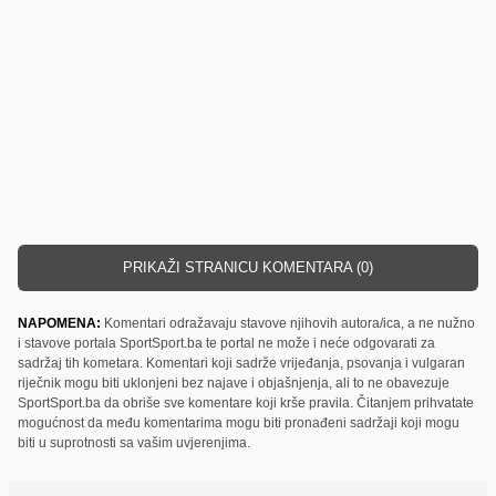
PRIKAŽI STRANICU KOMENTARA (0)
NAPOMENA:
Komentari odražavaju stavove njihovih autora/ica, a ne nužno
i stavove portala SportSport.ba te portal ne može i neće odgovarati za
sadržaj tih kometara. Komentari koji sadrže vrijeđanja, psovanja i vulgaran
riječnik mogu biti uklonjeni bez najave i objašnjenja, ali to ne obavezuje
SportSport.ba da obriše sve komentare koji krše pravila. Čitanjem prihvatate
mogućnost da među komentarima mogu biti pronađeni sadržaji koji mogu
biti u suprotnosti sa vašim uvjerenjima.