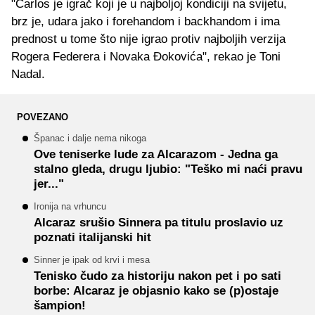
"Carlos je igrač koji je u najboljoj kondiciji na svijetu,
brz je, udara jako i forehandom i backhandom i ima
prednost u tome što nije igrao protiv najboljih verzija
Rogera Federera i Novaka Đokovića", rekao je Toni
Nadal.
POVEZANO
Španac i dalje nema nikoga
Ove teniserke lude za Alcarazom - Jedna ga
stalno gleda, drugu ljubio: "Teško mi naći pravu
jer..."
Ironija na vrhuncu
Alcaraz srušio Sinnera pa titulu proslavio uz
poznati italijanski hit
Sinner je ipak od krvi i mesa
Tenisko čudo za historiju nakon pet i po sati
borbe: Alcaraz je objasnio kako se (p)ostaje
šampion!