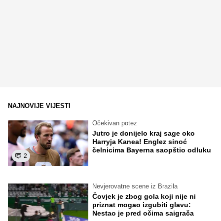
NAJNOVIJE VIJESTI
Očekivan potez
Jutro je donijelo kraj sage oko
Harryja Kanea! Englez sinoć
čelnicima Bayerna saopštio odluku
2
Nevjerovatne scene iz Brazila
Čovjek je zbog gola koji nije ni
priznat mogao izgubiti glavu:
Nestao je pred očima saigrača