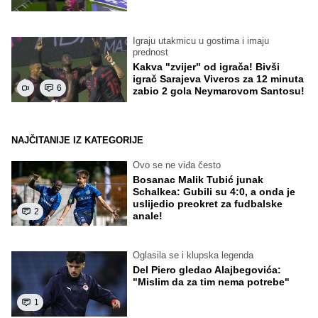
Igraju utakmicu u gostima i imaju
prednost
Kakva "zvijer" od igrača! Bivši
igrač Sarajeva Viveros za 12 minuta
6
zabio 2 gola Neymarovom Santosu!
NAJČITANIJE IZ KATEGORIJE
Ovo se ne viđa često
Bosanac Malik Tubić junak
Schalkea: Gubili su 4:0, a onda je
uslijedio preokret za fudbalske
2
anale!
Oglasila se i klupska legenda
Del Piero gledao Alajbegovića:
"Mislim da za tim nema potrebe"
1