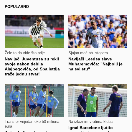
POPULARNO
Žele to da vide što prije
Sjajan meč bh. stopera
Navijači Juventusa su rekli
Navijači Leedsa slave
svoje nakon debija
Muharemovića: "Najbolji je
Alajbegovića, od Spallettija
na svijetu"
traže jednu stvar!
Transfer vrijedan oko 50 miliona
Na izlaznim vratima kluba
eura
Igrač Barcelone ljutito