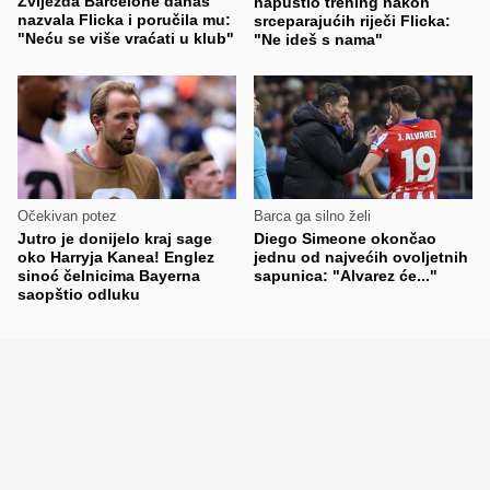
Zvijezda Barcelone danas
napustio trening nakon
nazvala Flicka i poručila mu:
srceparajućih riječi Flicka:
"Neću se više vraćati u klub"
"Ne ideš s nama"
Očekivan potez
Barca ga silno želi
Jutro je donijelo kraj sage
Diego Simeone okončao
oko Harryja Kanea! Englez
jednu od najvećih ovoljetnih
sinoć čelnicima Bayerna
sapunica: "Alvarez će..."
saopštio odluku