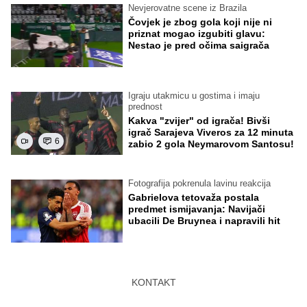
Nevjerovatne scene iz Brazila
Čovjek je zbog gola koji nije ni
priznat mogao izgubiti glavu:
Nestao je pred očima saigrača
Igraju utakmicu u gostima i imaju
prednost
Kakva "zvijer" od igrača! Bivši
igrač Sarajeva Viveros za 12 minuta
6
zabio 2 gola Neymarovom Santosu!
Fotografija pokrenula lavinu reakcija
Gabrielova tetovaža postala
predmet ismijavanja: Navijači
ubacili De Bruynea i napravili hit
KONTAKT