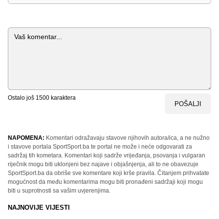
Komentar
Ostalo još
1500
karaktera
POŠALJI
NAPOMENA:
Komentari odražavaju stavove njihovih autora/ica, a ne nužno
i stavove portala SportSport.ba te portal ne može i neće odgovarati za
sadržaj tih kometara. Komentari koji sadrže vrijeđanja, psovanja i vulgaran
riječnik mogu biti uklonjeni bez najave i objašnjenja, ali to ne obavezuje
SportSport.ba da obriše sve komentare koji krše pravila. Čitanjem prihvatate
mogućnost da među komentarima mogu biti pronađeni sadržaji koji mogu
biti u suprotnosti sa vašim uvjerenjima.
NAJNOVIJE VIJESTI