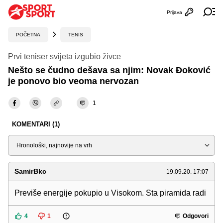
Prijava
Otvori profi
Ot
POČETNA
TENIS
Prvi teniser svijeta izgubio živce
Nešto se čudno dešava sa njim: Novak Đoković
je ponovo bio veoma nervozan
1
KOMENTARI (1)
Sortiraj
SamirBkc
19.09.20. 17:07
Previše energije pokupio u Visokom. Sta piramida radi
4
1
Odgovori