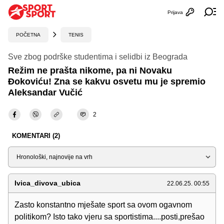
Prijava
Otvori profi
Ot
POČETNA
TENIS
Sve zbog podrške studentima i selidbi iz Beograda
Režim ne prašta nikome, pa ni Novaku
Đokoviću! Zna se kakvu osvetu mu je spremio
Aleksandar Vučić
2
KOMENTARI (2)
Sortiraj
Ivica_divova_ubica
22.06.25. 00:55
Zasto konstantno mješate sport sa ovom ogavnom
politikom? Isto tako vjeru sa sportistima....posti,prešao