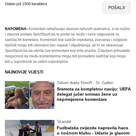
Ostalo još
1500
karaktera
POŠALJI
NAPOMENA:
Komentari odražavaju stavove njihovih autora/ica, a ne nužno
i stavove portala SportSport.ba te portal ne može i neće odgovarati za
sadržaj tih kometara. Komentari koji sadrže vrijeđanja, psovanja i vulgaran
riječnik mogu biti uklonjeni bez najave i objašnjenja, ali to ne obavezuje
SportSport.ba da obriše sve komentare koji krše pravila. Čitanjem prihvatate
mogućnost da među komentarima mogu biti pronađeni sadržaji koji mogu
biti u suprotnosti sa vašim uvjerenjima.
NAJNOVIJE VIJESTI
Tokom duela Sheriff - St. Gallen
Sramota za kompletnu naciju: UEFA
delegat jučer snimao žene uz
neprimjerene komentare
Skandal
Fudbalska zvijezda napravila haos
u noćnom klubu - Udario je glavom