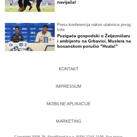
navijača!
Press-konferencija nakon utakmice prvog
kola
Puzigaća gospodski o Željezničaru
i ambijentu na Grbavici, Muslera na
3
bosanskom poručio "Hvala!"
KONTAKT
IMPRESSUM
MOBILNE APLIKACIJE
MARKETING
Copyright 2008-26. SportSport d.o.o. ISSN 2744-2195. Sva prava