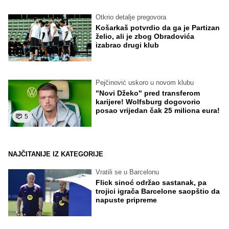
Otkrio detalje pregovora
Košarkaš potvrdio da ga je Partizan
želio, ali je zbog Obradovića
izabrao drugi klub
Pejčinović uskoro u novom klubu
"Novi Džeko" pred transferom
karijere! Wolfsburg dogovorio
posao vrijedan čak 25 miliona eura!
5
NAJČITANIJE IZ KATEGORIJE
Vratili se u Barcelonu
Flick sinoć održao sastanak, pa
trojici igrača Barcelone saopštio da
napuste pripreme