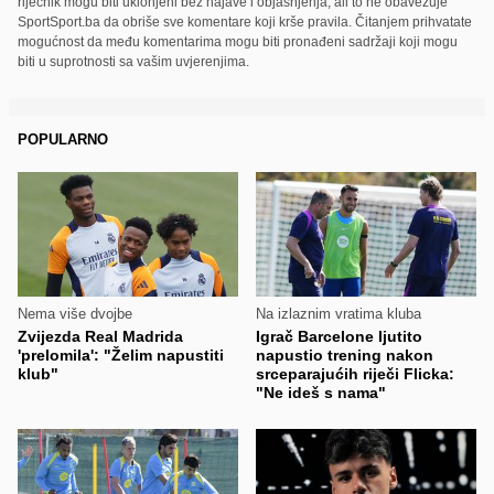
riječnik mogu biti uklonjeni bez najave i objašnjenja, ali to ne obavezuje
SportSport.ba da obriše sve komentare koji krše pravila. Čitanjem prihvatate
mogućnost da među komentarima mogu biti pronađeni sadržaji koji mogu
biti u suprotnosti sa vašim uvjerenjima.
POPULARNO
Nema više dvojbe
Na izlaznim vratima kluba
Zvijezda Real Madrida
Igrač Barcelone ljutito
'prelomila': "Želim napustiti
napustio trening nakon
klub"
srceparajućih riječi Flicka:
"Ne ideš s nama"