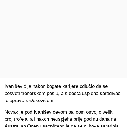
Ivanišević je nakon bogate karijere odlučio da se
posveti trenerskom poslu, a s dosta uspjeha sarađivao
je upravo s Đokovićem.
Novak je pod Ivaniševićevom palicom osvojio veliki
broj trofeja, ali nakon neuspjeha prije godinu dana na
Australian Openu saopšteno je da se njihova saradnja