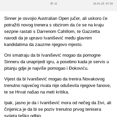
11
24.01.25. 07:18
Sinner je osvojio Australian Open jučer, ali uskoro će
potražiti novog trenera s obzirom da će se na kraju
sezpne rastati s Darrenom Cahillom, te Gazzetta
navodi da je upravo Ivanišević među glavnim
kandidatima da zauzme njegovo mjesto.
Oni smatraju da bi Ivanišević mogao da pomogne
Sinneru da unaprijedi igru, a posebno kada je servis u
pitanju gdje je najviše pomogao i Đokoviću.
Vijest da bi Ivanišević mogao da trenira Novakovog
trenutno najvećeg rivala nije oduševila njegove fanove,
te se Hrvat našao na meti kritika.
Ipak, jasno je da i Ivanišević mora od nečeg da živi, ali
činjenica je da bi se poziv trenutno prvog tenisera
svijeta teško odbio.