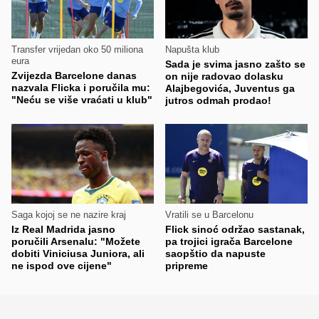
Transfer vrijedan oko 50 miliona
Napušta klub
eura
Sada je svima jasno zašto se
Zvijezda Barcelone danas
on nije radovao dolasku
nazvala Flicka i poručila mu:
Alajbegovića, Juventus ga
"Neću se više vraćati u klub"
jutros odmah prodao!
Saga kojoj se ne nazire kraj
Vratili se u Barcelonu
Iz Real Madrida jasno
Flick sinoć održao sastanak,
poručili Arsenalu: "Možete
pa trojici igrača Barcelone
dobiti Viniciusa Juniora, ali
saopštio da napuste
ne ispod ove cijene"
pripreme