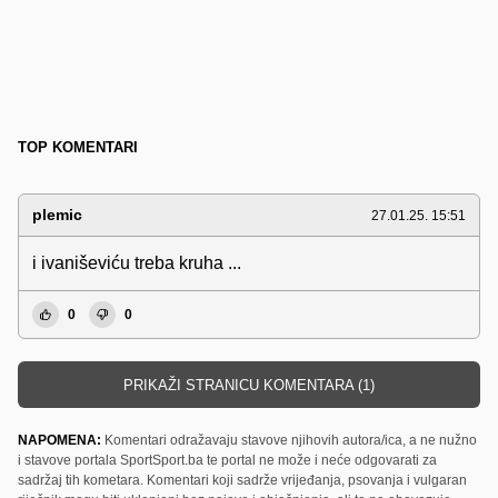
TOP KOMENTARI
plemic
27.01.25. 15:51
i ivaniševiću treba kruha ...
0
0
PRIKAŽI STRANICU KOMENTARA (1)
NAPOMENA:
Komentari odražavaju stavove njihovih autora/ica, a ne nužno
i stavove portala SportSport.ba te portal ne može i neće odgovarati za
sadržaj tih kometara. Komentari koji sadrže vrijeđanja, psovanja i vulgaran