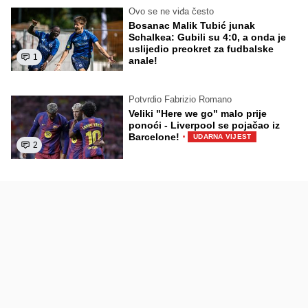
Ovo se ne viđa često
Bosanac Malik Tubić junak
Schalkea: Gubili su 4:0, a onda je
uslijedio preokret za fudbalske
1
anale!
Potvrdio Fabrizio Romano
Veliki "Here we go" malo prije
ponoći - Liverpool se pojačao iz
·
Barcelone!
UDARNA VIJEST
2