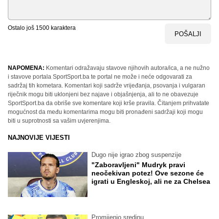
Ostalo još
1500
karaktera
POŠALJI
NAPOMENA:
Komentari odražavaju stavove njihovih autora/ica, a ne nužno
i stavove portala SportSport.ba te portal ne može i neće odgovarati za
sadržaj tih kometara. Komentari koji sadrže vrijeđanja, psovanja i vulgaran
riječnik mogu biti uklonjeni bez najave i objašnjenja, ali to ne obavezuje
SportSport.ba da obriše sve komentare koji krše pravila. Čitanjem prihvatate
mogućnost da među komentarima mogu biti pronađeni sadržaji koji mogu
biti u suprotnosti sa vašim uvjerenjima.
NAJNOVIJE VIJESTI
Dugo nije igrao zbog suspenzije
"Zaboravljeni" Mudryk pravi
neočekivan potez! Ove sezone će
igrati u Engleskoj, ali ne za Chelsea
Promijenio sredinu