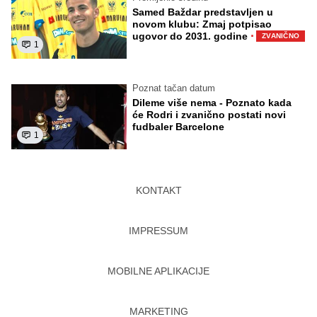
Samed Baždar predstavljen u
novom klubu: Zmaj potpisao
·
ugovor do 2031. godine
ZVANIČNO
1
Poznat tačan datum
Dileme više nema - Poznato kada
će Rodri i zvanično postati novi
fudbaler Barcelone
1
KONTAKT
IMPRESSUM
MOBILNE APLIKACIJE
MARKETING