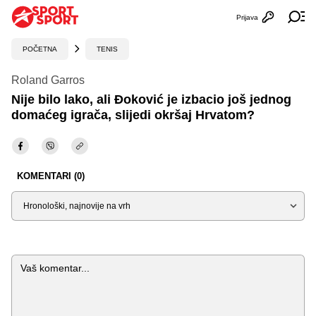
Prijava
Otvori profi
Ot
POČETNA
TENIS
Roland Garros
Nije bilo lako, ali Đoković je izbacio još jednog
domaćeg igrača, slijedi okršaj Hrvatom?
KOMENTARI (0)
Sortiraj
Komentar