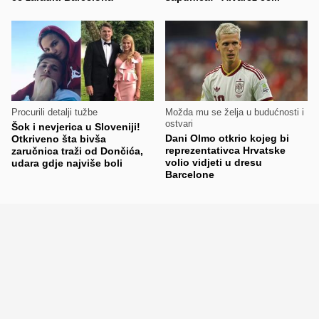
Procurili detalji tužbe
Možda mu se želja u budućnosti i
ostvari
Šok i nevjerica u Sloveniji!
Dani Olmo otkrio kojeg bi
Otkriveno šta bivša
reprezentativca Hrvatske
zaručnica traži od Dončića,
volio vidjeti u dresu
udara gdje najviše boli
Barcelone