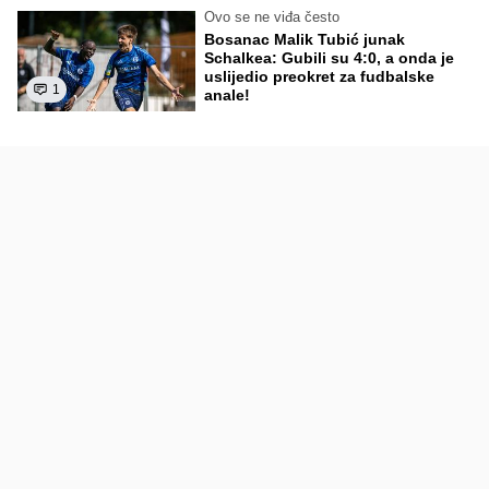
Ovo se ne viđa često
Bosanac Malik Tubić junak
Schalkea: Gubili su 4:0, a onda je
uslijedio preokret za fudbalske
1
anale!