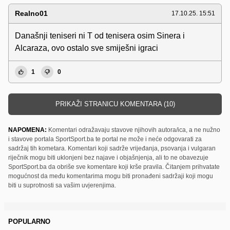
Realno01
17.10.25. 15:51
Današnji teniseri ni T od tenisera osim Sinera i
Alcaraza, ovo ostalo sve smiješni igraci
1
0
PRIKAŽI STRANICU KOMENTARA (10)
NAPOMENA:
Komentari odražavaju stavove njihovih autora/ica, a ne nužno
i stavove portala SportSport.ba te portal ne može i neće odgovarati za
sadržaj tih kometara. Komentari koji sadrže vrijeđanja, psovanja i vulgaran
riječnik mogu biti uklonjeni bez najave i objašnjenja, ali to ne obavezuje
SportSport.ba da obriše sve komentare koji krše pravila. Čitanjem prihvatate
mogućnost da među komentarima mogu biti pronađeni sadržaji koji mogu
biti u suprotnosti sa vašim uvjerenjima.
POPULARNO