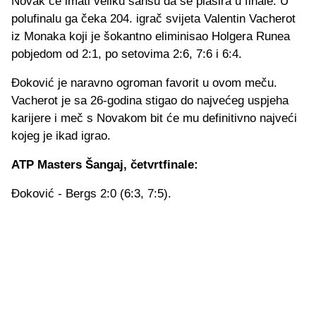
Novak će imati veliku šansu da se plasira u finale. U
polufinalu ga čeka 204. igrač svijeta Valentin Vacherot
iz Monaka koji je šokantno eliminisao Holgera Runea
pobjedom od 2:1, po setovima 2:6, 7:6 i 6:4.
Đoković je naravno ogroman favorit u ovom meču.
Vacherot je sa 26-godina stigao do najvećeg uspjeha
karijere i meč s Novakom bit će mu definitivno najveći
kojeg je ikad igrao.
ATP Masters Šangaj, četvrtfinale:
Đoković - Bergs 2:0 (6:3, 7:5).