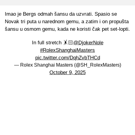
Imao je Bergs odmah šansu da uzvrati. Spasio se
Novak tri puta u narednom gemu, a zatim i on propušta
šansu u osmom gemu, kada ne koristi čak pet set-lopti.
In full stretch 🤸🏻
@DjokerNole
#RolexShanghaiMasters
pic.twitter.com/DqhZvbTHCd
— Rolex Shanghai Masters (@SH_RolexMasters)
October 9, 2025