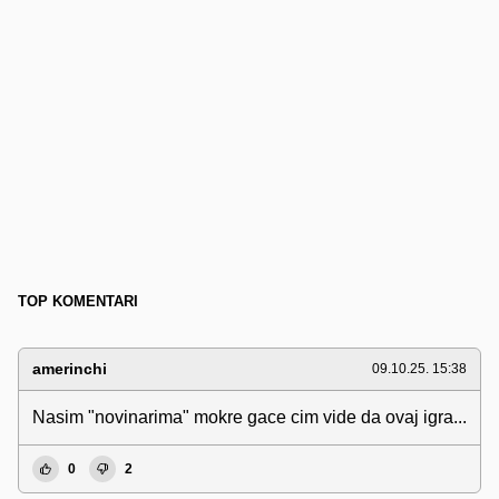
TOP KOMENTARI
amerinchi
09.10.25. 15:38
Nasim "novinarima" mokre gace cim vide da ovaj igra...
0
2