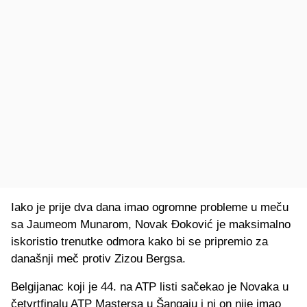
Iako je prije dva dana imao ogromne probleme u meču
sa Jaumeom Munarom, Novak Đoković je maksimalno
iskoristio trenutke odmora kako bi se pripremio za
današnji meč protiv Zizou Bergsa.
Belgijanac koji je 44. na ATP listi sačekao je Novaka u
četvrtfinalu ATP Mastersa u Šangaju i ni on nije imao