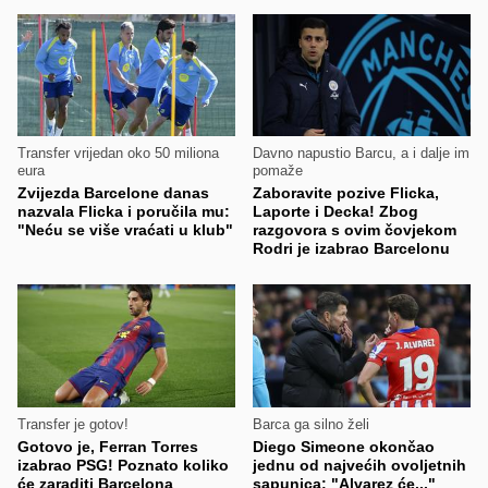
Transfer vrijedan oko 50 miliona
Davno napustio Barcu, a i dalje im
eura
pomaže
Zvijezda Barcelone danas
Zaboravite pozive Flicka,
nazvala Flicka i poručila mu:
Laporte i Decka! Zbog
"Neću se više vraćati u klub"
razgovora s ovim čovjekom
Rodri je izabrao Barcelonu
Transfer je gotov!
Barca ga silno želi
Gotovo je, Ferran Torres
Diego Simeone okončao
izabrao PSG! Poznato koliko
jednu od najvećih ovoljetnih
će zaraditi Barcelona
sapunica: "Alvarez će..."