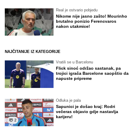
Real je ostvario pobjedu
Nikome nije jasno zašto! Mourinho
brutalno ponizio Ferencvaros
nakon utakmice!
NAJČITANIJE IZ KATEGORIJE
Vratili se u Barcelonu
Flick sinoć održao sastanak, pa
trojici igrača Barcelone saopštio da
napuste pripreme
Odluka je pala
Sapunici je došao kraj: Rodri
večeras objavio gdje nastavlja
karijeru!
2