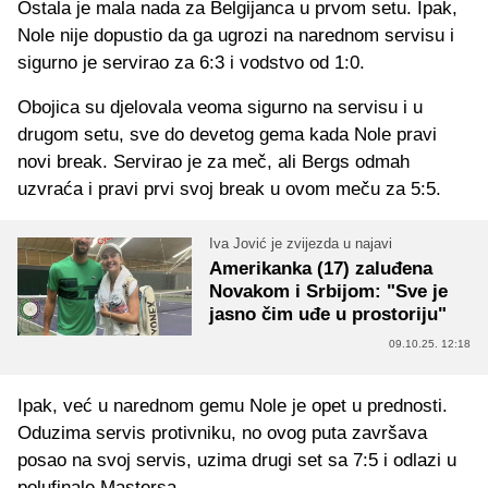
Ostala je mala nada za Belgijanca u prvom setu. Ipak,
Nole nije dopustio da ga ugrozi na narednom servisu i
sigurno je servirao za 6:3 i vodstvo od 1:0.
Obojica su djelovala veoma sigurno na servisu i u
drugom setu, sve do devetog gema kada Nole pravi
novi break. Servirao je za meč, ali Bergs odmah
uzvraća i pravi prvi svoj break u ovom meču za 5:5.
Iva Jović je zvijezda u najavi
Amerikanka (17) zaluđena
Novakom i Srbijom: "Sve je
jasno čim uđe u prostoriju"
09.10.25. 12:18
Ipak, već u narednom gemu Nole je opet u prednosti.
Oduzima servis protivniku, no ovog puta završava
posao na svoj servis, uzima drugi set sa 7:5 i odlazi u
polufinale Mastersa.