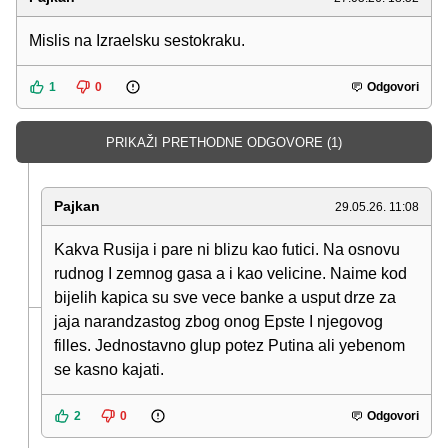
Mislis na Izraelsku sestokraku.
1
0
Odgovori
PRIKAŽI PRETHODNE ODGOVORE (1)
Pajkan
29.05.26. 11:08
Kakva Rusija i pare ni blizu kao futici. Na osnovu
rudnog I zemnog gasa a i kao velicine. Naime kod
bijelih kapica su sve vece banke a usput drze za
jaja narandzastog zbog onog Epste I njegovog
filles. Jednostavno glup potez Putina ali yebenom
se kasno kajati.
2
0
Odgovori