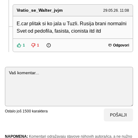
Vratio_se_Walter_jvjm
29.05.26. 11:08
E.car plitak si ko jala u Tuzli. Rusija brani normalni
Svet od pedofila, fasista, cionista itd itd
1
1
Odgovori
Komentar
Ostalo još
1500
karaktera
POŠALJI
NAPOMENA:
Komentari odražavaju stavove njihovih autora/ica, a ne nužno