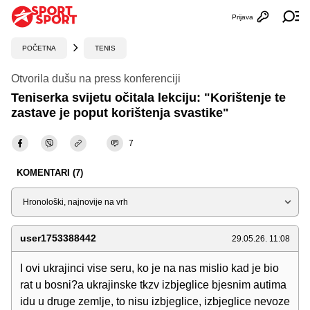
Prijava
Otvori profi
Ot
POČETNA
TENIS
Otvorila dušu na press konferenciji
Teniserka svijetu očitala lekciju: "Korištenje te
zastave je poput korištenja svastike"
7
KOMENTARI (7)
Sortiraj
user1753388442
29.05.26. 11:08
I ovi ukrajinci vise seru, ko je na nas mislio kad je bio
rat u bosni?a ukrajinske tkzv izbjeglice bjesnim autima
idu u druge zemlje, to nisu izbjeglice, izbjeglice nevoze