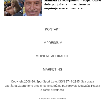
Sramota za kompletnu naciju: UEFA
delegat jučer snimao žene uz
neprimjerene komentare
KONTAKT
IMPRESSUM
MOBILNE APLIKACIJE
MARKETING
Copyright 2008-26. SportSport d.o.o. ISSN 2744-2195. Sva prava
zadržana. Zabranjeno preuzimanje sadržaja bez dozvole izdavača.
Pravila
o zaštiti privatnosti.
Osigurava
Sikra Security