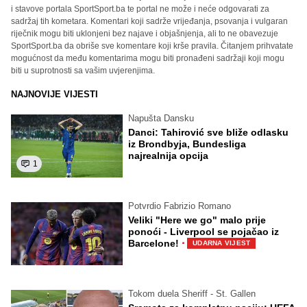
i stavove portala SportSport.ba te portal ne može i neće odgovarati za
sadržaj tih kometara. Komentari koji sadrže vrijeđanja, psovanja i vulgaran
riječnik mogu biti uklonjeni bez najave i objašnjenja, ali to ne obavezuje
SportSport.ba da obriše sve komentare koji krše pravila. Čitanjem prihvatate
mogućnost da među komentarima mogu biti pronađeni sadržaji koji mogu
biti u suprotnosti sa vašim uvjerenjima.
NAJNOVIJE VIJESTI
Napušta Dansku
Danci: Tahirović sve bliže odlasku
iz Brondbyja, Bundesliga
najrealnija opcija
1
Potvrdio Fabrizio Romano
Veliki "Here we go" malo prije
ponoći - Liverpool se pojačao iz
·
Barcelone!
UDARNA VIJEST
Tokom duela Sheriff - St. Gallen