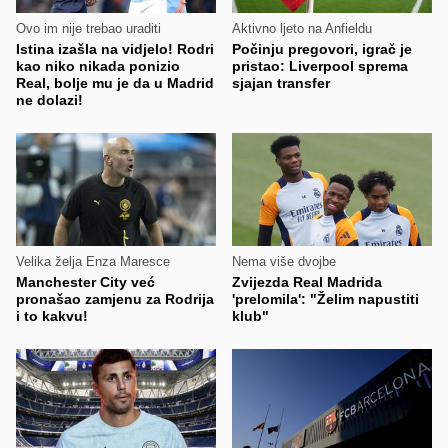
Ovo im nije trebao uraditi
Aktivno ljeto na Anfieldu
Istina izašla na vidjelo! Rodri
Počinju pregovori, igrač je
kao niko nikada ponizio
pristao: Liverpool sprema
Real, bolje mu je da u Madrid
sjajan transfer
ne dolazi!
Velika želja Enza Maresce
Nema više dvojbe
Manchester City već
Zvijezda Real Madrida
pronašao zamjenu za Rodrija
'prelomila': "Želim napustiti
i to kakvu!
klub"