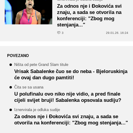
Za odnos nje i Đokovića svi
znaju, a sada se otvorila na
konferenciji: "Zbog mog
stenjanja..."
3
29.01.26. 16:24
POVEZANO
Ništa od pete Grand Slam titule
Vrisak Sabalenke čuo se do neba - Bjeloruskinja
će ovaj dan dugo pamtiti!
Čita se sa usana
U polufinalu ovo niko nije vidio, a pred finale
cijeli svijet bruji! Sabalenka opsovala sudiju?
Iznervirala je odluka sudije
Za odnos nje i Đokovića svi znaju, a sada se
otvorila na konferenciji: "Zbog mog stenjanja..."