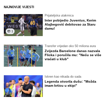
NAJNOVIJE VIJESTI
Prijateljska utakmica
Inter pobijedio Juventus, Kerim
Alajbegović debitovao za Staru
damu!
1
Transfer vrijedan oko 50 miliona eura
Zvijezda Barcelone danas nazvala
Flicka i poručila mu: "Neću se više
vraćati u klub"
Iskren kao nikada do sada
Legenda otvorila dušu: "Možda
imam krticu u ekipi"