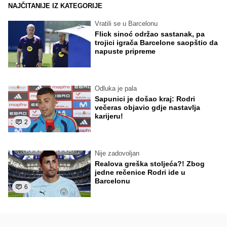
NAJČITANIJE IZ KATEGORIJE
Vratili se u Barcelonu
Flick sinoć održao sastanak, pa
trojici igrača Barcelone saopštio da
napuste pripreme
Odluka je pala
Sapunici je došao kraj: Rodri
večeras objavio gdje nastavlja
karijeru!
2
Nije zadovoljan
Realova greška stoljeća?! Zbog
jedne rečenice Rodri ide u
Barcelonu
6