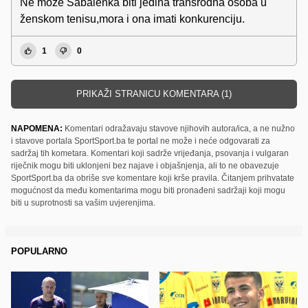
Ne može Sabalenka biti jedina transrodna osoba u
ženskom tenisu,mora i ona imati konkurenciju.
1
0
PRIKAŽI STRANICU KOMENTARA (1)
NAPOMENA:
Komentari odražavaju stavove njihovih autora/ica, a ne nužno
i stavove portala SportSport.ba te portal ne može i neće odgovarati za
sadržaj tih kometara. Komentari koji sadrže vrijeđanja, psovanja i vulgaran
riječnik mogu biti uklonjeni bez najave i objašnjenja, ali to ne obavezuje
SportSport.ba da obriše sve komentare koji krše pravila. Čitanjem prihvatate
mogućnost da među komentarima mogu biti pronađeni sadržaji koji mogu
biti u suprotnosti sa vašim uvjerenjima.
POPULARNO