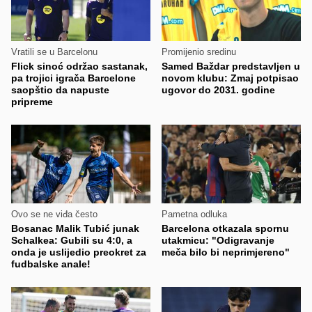
Vratili se u Barcelonu
Promijenio sredinu
Flick sinoć održao sastanak,
Samed Baždar predstavljen u
pa trojici igrača Barcelone
novom klubu: Zmaj potpisao
saopštio da napuste
ugovor do 2031. godine
pripreme
Ovo se ne viđa često
Pametna odluka
Bosanac Malik Tubić junak
Barcelona otkazala spornu
Schalkea: Gubili su 4:0, a
utakmicu: "Odigravanje
onda je uslijedio preokret za
meča bilo bi neprimjereno"
fudbalske anale!