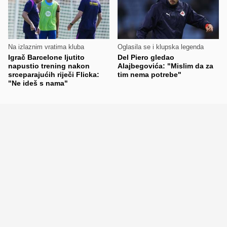
Na izlaznim vratima kluba
Oglasila se i klupska legenda
Igrač Barcelone ljutito
Del Piero gledao
napustio trening nakon
Alajbegovića: "Mislim da za
srceparajućih riječi Flicka:
tim nema potrebe"
"Ne ideš s nama"