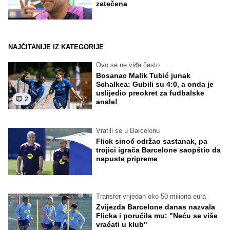
zatečena
NAJČITANIJE IZ KATEGORIJE
Ovo se ne viđa često
Bosanac Malik Tubić junak
Schalkea: Gubili su 4:0, a onda je
uslijedio preokret za fudbalske
2
anale!
Vratili se u Barcelonu
Flick sinoć održao sastanak, pa
trojici igrača Barcelone saopštio da
napuste pripreme
Transfer vrijedan oko 50 miliona eura
Zvijezda Barcelone danas nazvala
Flicka i poručila mu: "Neću se više
vraćati u klub"