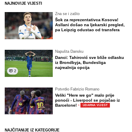
NAJNOVIJE VIJESTI
Zna se i zašto
Šok za reprezentativca Kosova!
Asllani došao na ljekarski pregled,
pa Leipzig odustao od transfera
Napušta Dansku
Danci: Tahirović sve bliže odlasku
iz Brondbyja, Bundesliga
najrealnija opcija
2
Potvrdio Fabrizio Romano
Veliki "Here we go" malo prije
ponoći - Liverpool se pojačao iz
·
Barcelone!
UDARNA VIJEST
NAJČITANIJE IZ KATEGORIJE