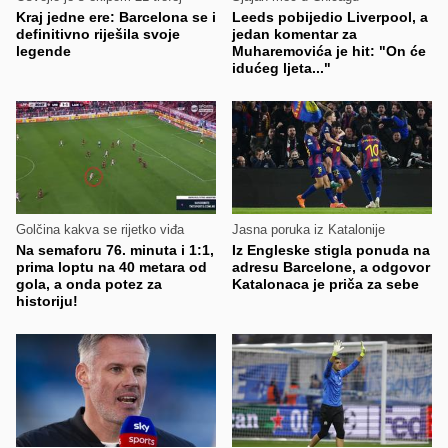
Kraj jedne ere: Barcelona se i
Leeds pobijedio Liverpool, a
definitivno riješila svoje
jedan komentar za
legende
Muharemovića je hit: "On će
idućeg ljeta..."
Golčina kakva se rijetko viđa
Jasna poruka iz Katalonije
Na semaforu 76. minuta i 1:1,
Iz Engleske stigla ponuda na
prima loptu na 40 metara od
adresu Barcelone, a odgovor
gola, a onda potez za
Katalonaca je priča za sebe
historiju!