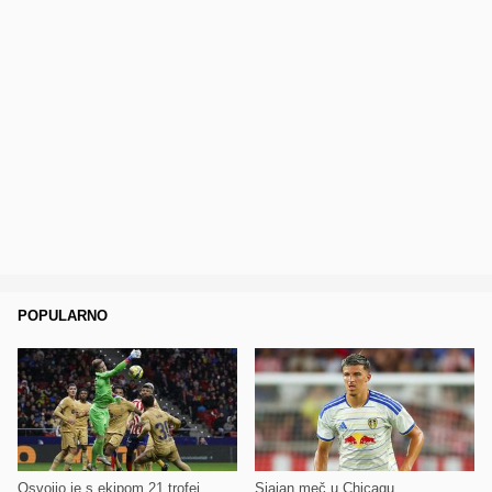
POPULARNO
Osvojio je s ekipom 21 trofej
Sjajan meč u Chicagu