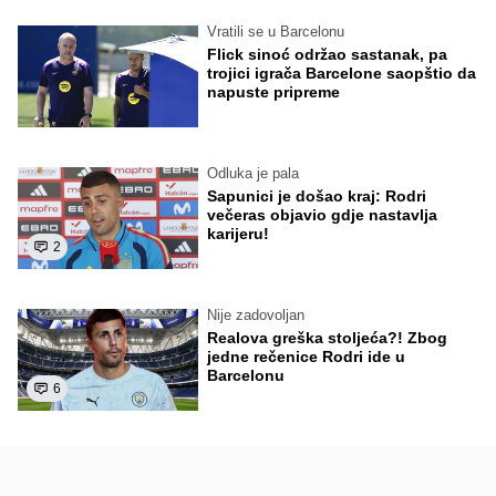
Vratili se u Barcelonu
Flick sinoć održao sastanak, pa
trojici igrača Barcelone saopštio da
napuste pripreme
Odluka je pala
Sapunici je došao kraj: Rodri
večeras objavio gdje nastavlja
karijeru!
2
Nije zadovoljan
Realova greška stoljeća?! Zbog
jedne rečenice Rodri ide u
Barcelonu
6