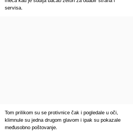
meča kad je sudija bacao žeton za odabir strana i
servisa.
Tom prilikom su se protivnice čak i pogledale u oči,
klimnule su jedna drugom glavom i ipak su pokazale
međusobno poštovanje.