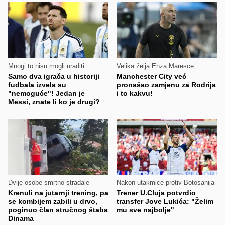
Mnogi to nisu mogli uraditi
Velika želja Enza Maresce
Samo dva igrača u historiji
Manchester City već
fudbala izvela su
pronašao zamjenu za Rodrija
"nemoguće"! Jedan je
i to kakvu!
Messi, znate li ko je drugi?
Dvije osobe smrtno stradale
Nakon utakmice protiv Botosanija
Krenuli na jutarnji trening, pa
Trener U.Cluja potvrdio
se kombijem zabili u drvo,
transfer Jove Lukića: "Želim
poginuo član stručnog štaba
mu sve najbolje"
Dinama