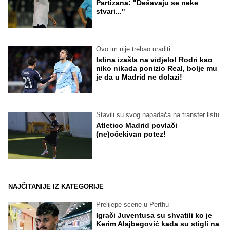
Partizana: "Dešavaju se neke
stvari..."
Ovo im nije trebao uraditi
Istina izašla na vidjelo! Rodri kao
niko nikada ponizio Real, bolje mu
je da u Madrid ne dolazi!
Stavili su svog napadača na transfer listu
Atletico Madrid povlači
(ne)očekivan potez!
NAJČITANIJE IZ KATEGORIJE
Prelijepe scene u Perthu
Igrači Juventusa su shvatili ko je
Kerim Alajbegović kada su stigli na