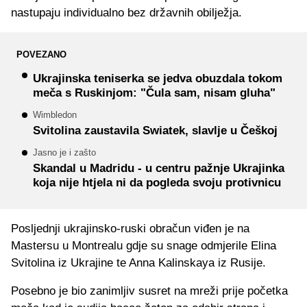
nastupaju individualno bez državnih obilježja.
POVEZANO
Ukrajinska teniserka se jedva obuzdala tokom
meča s Ruskinjom: "Čula sam, nisam gluha"
Wimbledon
Svitolina zaustavila Swiatek, slavlje u Češkoj
Jasno je i zašto
Skandal u Madridu - u centru pažnje Ukrajinka
koja nije htjela ni da pogleda svoju protivnicu
Posljednji ukrajinsko-ruski obračun viđen je na
Mastersu u Montrealu gdje su snage odmjerile Elina
Svitolina iz Ukrajine te Anna Kalinskaya iz Rusije.
Posebno je bio zanimljiv susret na mreži prije početka