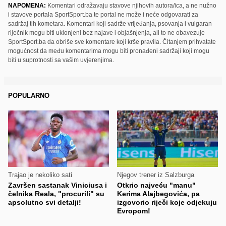
NAPOMENA:
Komentari odražavaju stavove njihovih autora/ica, a ne nužno
i stavove portala SportSport.ba te portal ne može i neće odgovarati za
sadržaj tih kometara. Komentari koji sadrže vrijeđanja, psovanja i vulgaran
riječnik mogu biti uklonjeni bez najave i objašnjenja, ali to ne obavezuje
SportSport.ba da obriše sve komentare koji krše pravila. Čitanjem prihvatate
mogućnost da među komentarima mogu biti pronađeni sadržaji koji mogu
biti u suprotnosti sa vašim uvjerenjima.
POPULARNO
Trajao je nekoliko sati
Njegov trener iz Salzburga
Završen sastanak Viniciusa i
Otkrio najveću "manu"
čelnika Reala, "procurili" su
Kerima Alajbegovića, pa
apsolutno svi detalji!
izgovorio riječi koje odjekuju
Evropom!