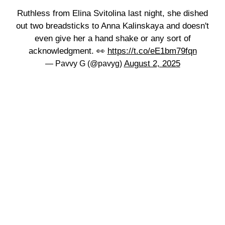
Ruthless from Elina Svitolina last night, she dished
out two breadsticks to Anna Kalinskaya and doesn't
even give her a hand shake or any sort of
acknowledgment. 👀
https://t.co/eE1bm79fqn
August 2, 2025
— Pavvy G (@pavyg)