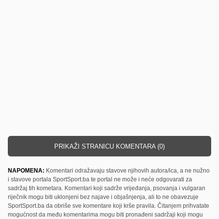
PRIKAŽI STRANICU KOMENTARA (0)
NAPOMENA:
Komentari odražavaju stavove njihovih autora/ica, a ne nužno
i stavove portala SportSport.ba te portal ne može i neće odgovarati za
sadržaj tih kometara. Komentari koji sadrže vrijeđanja, psovanja i vulgaran
riječnik mogu biti uklonjeni bez najave i objašnjenja, ali to ne obavezuje
SportSport.ba da obriše sve komentare koji krše pravila. Čitanjem prihvatate
mogućnost da među komentarima mogu biti pronađeni sadržaji koji mogu