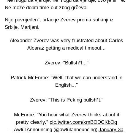
"Ne mogu da vjeruje, ne mogu da vjeruje, ovo je sr**e.
Ne može dobiti time-out zbog grčeva.
Nije povrijeđen", urlao je Zverev prema sutkinji iz
Srbije, Marijani.
Alexander Zverev was very frustrated about Carlos
Alcaraz getting a medical timeout...
Zverev: "Bullsh*t..."
Patrick McEnroe: "Well, that we can understand in
English..."
Zverev: "This is f*cking bullsh*t."
McEnroe: "You hear what Zverev thinks about it
pretty clearly."
pic.twitter.com/xmBODCKbOq
January 30,
— Awful Announcing (@awfulannouncing)