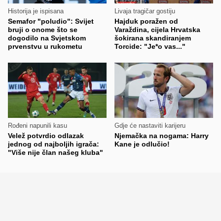
Historija je ispisana
Livaja tragičar gostiju
Semafor "poludio": Svijet
Hajduk poražen od
bruji o onome što se
Varaždina, cijela Hrvatska
dogodilo na Svjetskom
šokirana skandiranjem
prvenstvu u rukometu
Torcide: "Je*o vas..."
Rođeni napunili kasu
Gdje će nastaviti karijeru
Velež potvrdio odlazak
Njemačka na nogama: Harry
jednog od najboljih igrača:
Kane je odlučio!
"Više nije član našeg kluba"