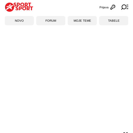
Prijava
Otvori profi
Ot
NOVO
FORUM
MOJE TEME
TABELE