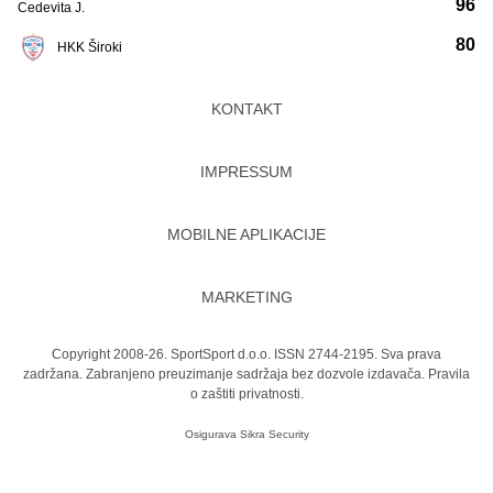
96
Cedevita J.
80
HKK Široki
KONTAKT
IMPRESSUM
MOBILNE APLIKACIJE
MARKETING
Copyright 2008-26. SportSport d.o.o. ISSN 2744-2195. Sva prava
zadržana. Zabranjeno preuzimanje sadržaja bez dozvole izdavača.
Pravila
o zaštiti privatnosti.
Osigurava
Sikra Security