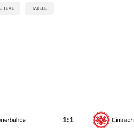
E TEME
TABELE
1
:
1
enerbahce
Eintrach