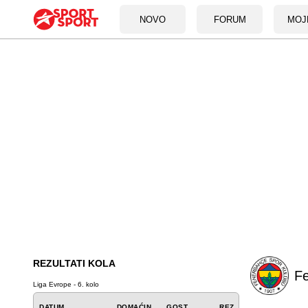
NOVO
FORUM
MOJ
REZULTATI KOLA
F
Liga Evrope - 6. kolo
DATUM
DOMAĆIN
GOST
REZ