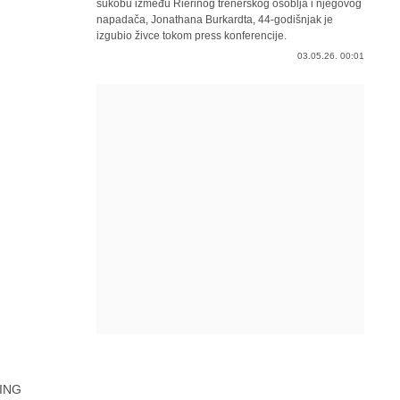
sukobu između Rierinog trenerskog osoblja i njegovog
napadača, Jonathana Burkardta, 44-godišnjak je
izgubio živce tokom press konferencije.
03.05.26. 00:01
ING