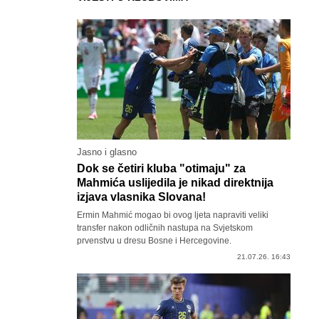
Jasno i glasno
Dok se četiri kluba "otimaju" za
Mahmića uslijedila je nikad direktnija
izjava vlasnika Slovana!
Ermin Mahmić mogao bi ovog ljeta napraviti veliki
transfer nakon odličnih nastupa na Svjetskom
prvenstvu u dresu Bosne i Hercegovine.
21.07.26. 16:43