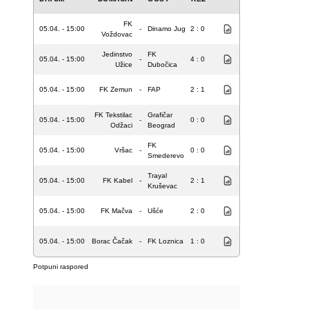
FK
05.04. - 15:00
-
Dinamo Jug
2 : 0
Voždovac
Jedinstvo
FK
05.04. - 15:00
-
4 : 0
Užice
Dubočica
05.04. - 15:00
FK Zemun
-
FAP
2 : 1
FK Tekstilac
Grafičar
05.04. - 15:00
-
0 : 0
Odžaci
Beograd
FK
05.04. - 15:00
Vršac
-
0 : 0
Smederevo
Trayal
05.04. - 15:00
FK Kabel
-
2 : 1
Kruševac
05.04. - 15:00
FK Mačva
-
Ušće
2 : 0
05.04. - 15:00
Borac Čačak
-
FK Loznica
1 : 0
Potpuni raspored