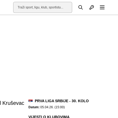
Otvori profil
Pretraga
Otvori
PRVA LIGA SRBIJE - 30. KOLO
l Kruševac
Datum:
05.04.26. (15:00)
VIJESTI O KLUBOVIMA