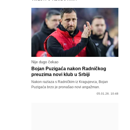
Nije dugo čekao
Bojan Puzigaća nakon Radničkog
preuzima novi klub u Srbiji
Nakon razlaza s Radničkim iz Kragujevca, Bojan
Puzigaća brzo je pronašao novi angažman.
05.01.26. 10:48