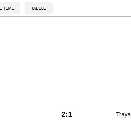
E TEME
TABELE
2
:
1
Traya