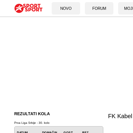
NOVO
FORUM
MOJ
REZULTATI KOLA
FK Kabel
Prva Liga Srbije - 30. kolo
DATUM
DOMAĆIN
GOST
REZ