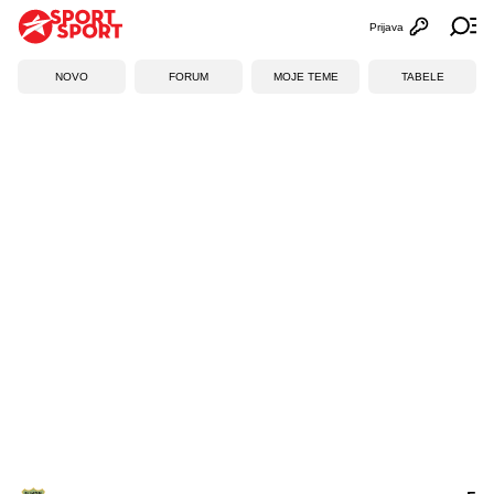
Prijava
Otvori profi
Ot
NOVO
FORUM
MOJE TEME
TABELE