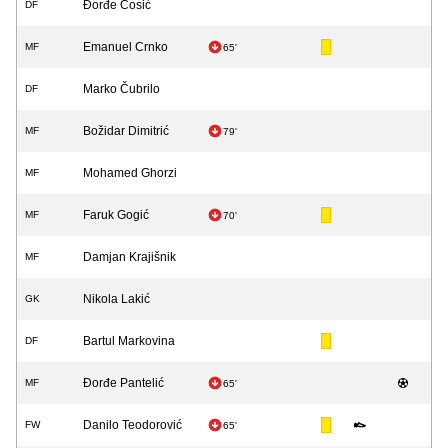
Đorđe Ćosić
DF
Emanuel Crnko
MF
65'
Marko Čubrilo
DF
Božidar Dimitrić
MF
79'
Mohamed Ghorzi
MF
Faruk Gogić
MF
70'
Damjan Krajišnik
MF
Nikola Lakić
GK
Bartul Markovina
DF
Đorđe Pantelić
MF
65'
Danilo Teodorović
FW
65'