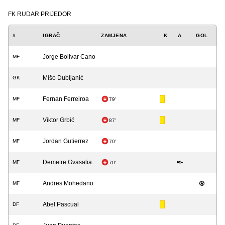
FK RUDAR PRIJEDOR
#
IGRAČ
ZAMJENA
K
A
GOL
Jorge Bolivar Cano
MF
Mišo Dubljanić
GK
Fernan Ferreiroa
MF
79'
Viktor Grbić
MF
87'
Jordan Gutierrez
MF
70'
Demetre Gvasalia
MF
70'
Andres Mohedano
MF
Abel Pascual
DF