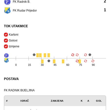
2
FK Radnik B.
1
FK Rudar Prijedor
TOK UTAKMICE
Kartoni
Golovi
Izmjene
0
15
30
45
60
75
90
POSTAVA
FK RADNIK BIJELJINA
#
IGRAČ
ZAMJENA
K
A
GOL