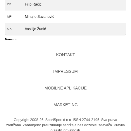
Filip Račić
DF
Mihajlo Savanović
MF
Vasilije Žunić
GK
Trener:
-
KONTAKT
IMPRESSUM
MOBILNE APLIKACIJE
MARKETING
Copyright 2008-26. SportSport d.o.o. ISSN 2744-2195. Sva prava
zadržana. Zabranjeno preuzimanje sadržaja bez dozvole izdavača.
Pravila
o zaštiti privatnosti.