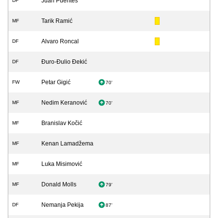
Juan Puentes
DF
Tarik Ramić
MF
Alvaro Roncal
DF
Đuro-Đulio Đekić
DF
Petar Gigić
FW
70'
Nedim Keranović
MF
70'
Branislav Kočić
MF
Kenan Lamadžema
MF
Luka Misimović
MF
Donald Molls
MF
79'
Nemanja Pekija
DF
87'