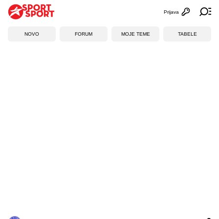
Prijava
Otvori profi
Ot
NOVO
FORUM
MOJE TEME
TABELE