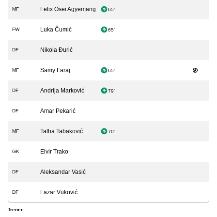
Felix Osei Agyemang
MF
65'
Luka Čumić
FW
65'
Nikola Đurić
DF
Samy Faraj
MF
65'
Andrija Marković
DF
79'
Amar Pekarić
DF
Talha Tabaković
MF
70'
Elvir Trako
GK
Aleksandar Vasić
DF
Lazar Vuković
DF
Trener:
-