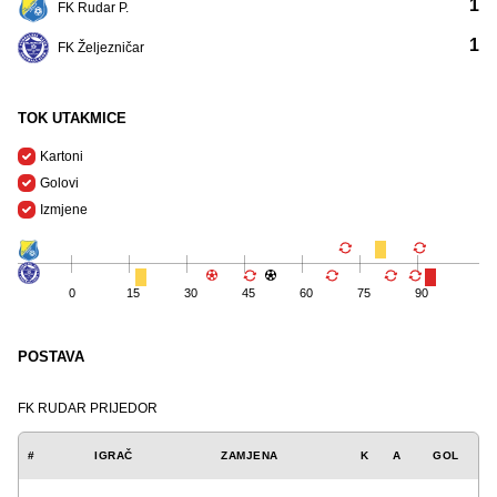
1
FK Rudar P.
1
FK Željezničar
TOK UTAKMICE
Kartoni
Golovi
Izmjene
0
15
30
45
60
75
90
POSTAVA
FK RUDAR PRIJEDOR
#
IGRAČ
ZAMJENA
K
A
GOL