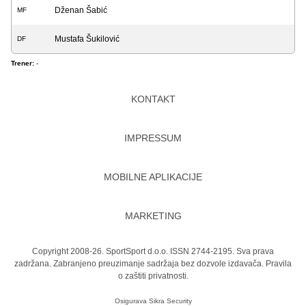
Dženan Šabić
MF
Mustafa Šukilović
DF
Trener:
-
KONTAKT
IMPRESSUM
MOBILNE APLIKACIJE
MARKETING
Copyright 2008-26. SportSport d.o.o. ISSN 2744-2195. Sva prava
zadržana. Zabranjeno preuzimanje sadržaja bez dozvole izdavača.
Pravila
o zaštiti privatnosti.
Osigurava
Sikra Security