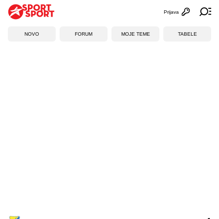
Prijava
Otvori profi
Ot
NOVO
FORUM
MOJE TEME
TABELE