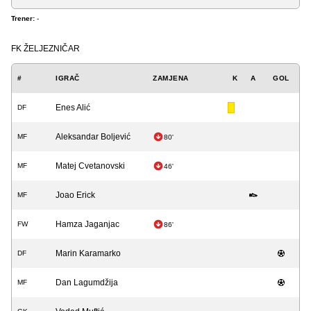
Trener:
-
FK ŽELJEZNIČAR
#
IGRAČ
ZAMJENA
K
A
GOL
Enes Alić
DF
Aleksandar Boljević
MF
80'
Matej Cvetanovski
MF
46'
Joao Erick
MF
Hamza Jaganjac
FW
86'
Marin Karamarko
DF
Dan Lagumdžija
MF