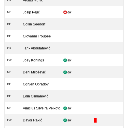
Vedad Muftić
GK
Josip Pejić
MF
66'
Collin Seedorf
DF
Giovanni Troupee
DF
Tarik Abdulahović
GK
Joey Konings
FW
80'
Deni Milošević
MF
66'
Ognjen Obradov
DF
Edin Osmanović
DF
Vinicius Silveira Peixoto
MF
46'
Davor Rakić
FW
86'