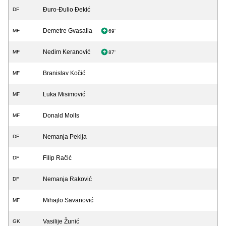
Đuro-Đulio Đekić
DF
Demetre Gvasalia
MF
69'
Nedim Keranović
MF
87'
Branislav Kočić
MF
Luka Misimović
MF
Donald Molls
MF
Nemanja Pekija
DF
Filip Račić
DF
Nemanja Raković
DF
Mihajlo Savanović
MF
Vasilije Žunić
GK