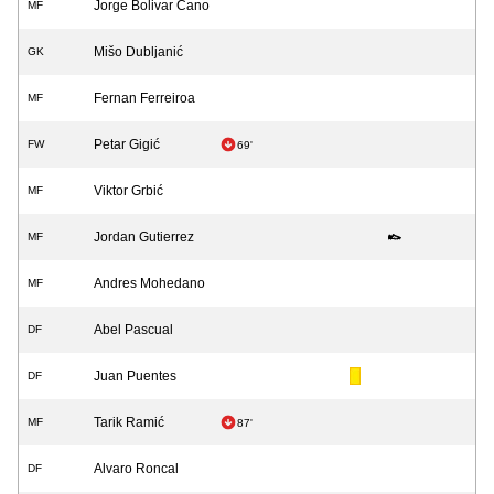
Jorge Bolivar Cano
MF
Mišo Dubljanić
GK
Fernan Ferreiroa
MF
Petar Gigić
FW
69'
Viktor Grbić
MF
Jordan Gutierrez
MF
Andres Mohedano
MF
Abel Pascual
DF
Juan Puentes
DF
Tarik Ramić
MF
87'
Alvaro Roncal
DF