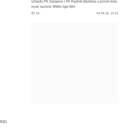
između FK Sarajevo i FK Radnik Bijeljina u prvom kolu
nove sezone WWin lige BiH.
19
04.08.26. 15:31
ING