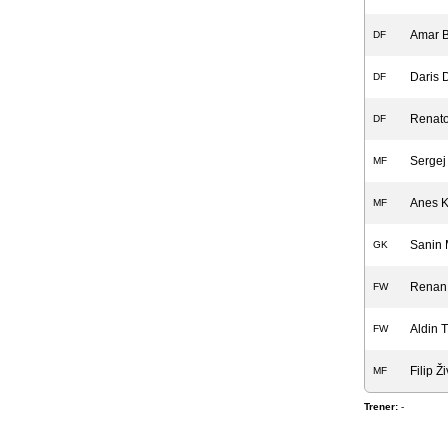
Amar 
DF
Daris 
DF
Renato
DF
Sergej
MF
Anes K
MF
Sanin 
GK
Renan 
FW
Aldin 
FW
Filip Ž
MF
Trener:
-