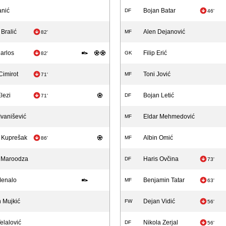
anić
Bojan Batar
DF
46'
 Bralić
Alen Dejanović
MF
82'
arlos
Filip Erić
GK
82'
Cimirot
Toni Jović
MF
71'
lezi
Bojan Letić
DF
71'
Ivanišević
Eldar Mehmedović
MF
 Kuprešak
Albin Omić
MF
86'
 Maroodza
Haris Ovčina
DF
73'
Menalo
Benjamin Tatar
MF
63'
 Mujkić
Dejan Vidić
FW
56'
elalović
Nikola Zerjal
DF
56'