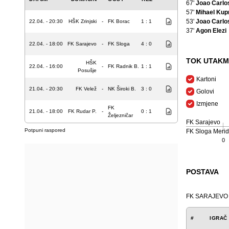
67'
Joao Carlo
57'
Mihael Kup
53'
Joao Carlo
22.04. - 20:30
HŠK Zrinjski
-
FK Borac
1 : 1
37'
Agon Elezi
22.04. - 18:00
FK Sarajevo
-
FK Sloga
4 : 0
TOK UTAKM
HŠK
22.04. - 16:00
-
FK Radnik B.
1 : 1
Posušje
Kartoni
21.04. - 20:30
FK Velež
-
NK Široki B.
3 : 0
Golovi
Izmjene
FK
21.04. - 18:00
FK Rudar P.
-
0 : 1
Željezničar
FK Sarajevo
Potpuni raspored
FK Sloga Merid
0
POSTAVA
FK SARAJEVO
#
IGRAČ