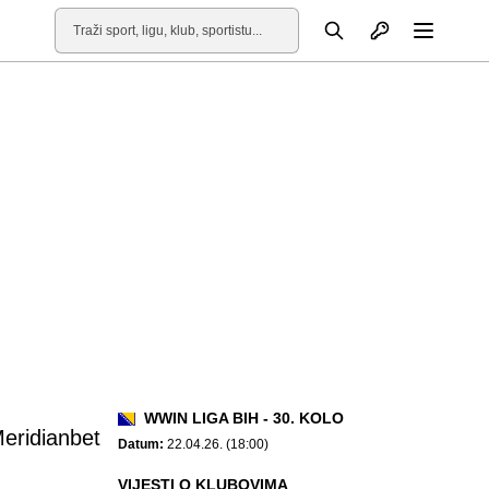
Otvori profil
Pretraga
Otvori
WWIN LIGA BIH - 30. KOLO
eridianbet
Datum:
22.04.26. (18:00)
VIJESTI O KLUBOVIMA