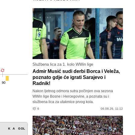
Službena lica za 1. kolo WWin lige
Admir Musić sudi derbi Borca i Veleža,
poznato gdje će igrati Sarajevo i
90
Radnik!
Nakon ljetnog odmora sutra počinjen ova sezona
WWin lige Bosne i Hercegovine, a poznata su i
službena lica za utakmice prvog kola.
6
06.08.26. 11:12
K
A
GOL