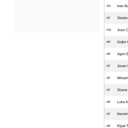
Ivan B
GK
Slavko
DF
Joao C
FW
Gojko 
MF
Agon E
MF
Jovan 
DF
Mihael
DF
Shane
DF
Luka 
MF
Nermin
DF
Rijad T
MF