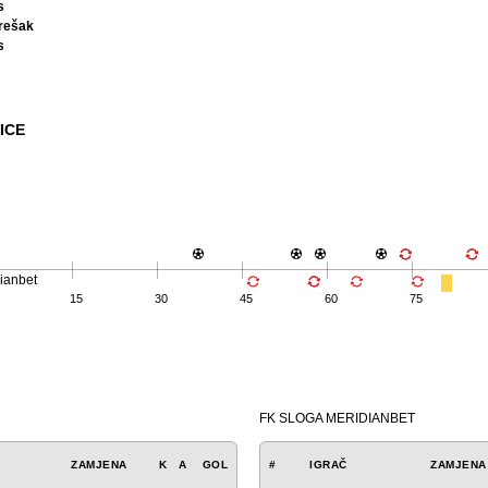
s
rešak
s
ICE
ianbet
15
30
45
60
75
FK SLOGA MERIDIANBET
ZAMJENA
K
A
GOL
#
IGRAČ
ZAMJENA