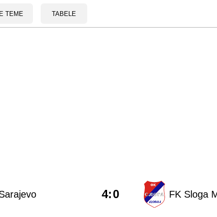
E TEME
TABELE
4
:
0
Sarajevo
FK Sloga M