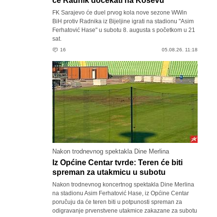
će Radnik dočekati na Koševu
FK Sarajevo će duel prvog kola nove sezone WWin
BiH protiv Radnika iz Bijeljine igrati na stadionu "Asim
Ferhatović Hase" u subotu 8. augusta s početkom u 21
sat.
16
05.08.26. 11:18
Nakon trodnevnog spektakla Dine Merlina
Iz Općine Centar tvrde: Teren će biti
spreman za utakmicu u subotu
Nakon trodnevnog koncertnog spektakla Dine Merlina
na stadionu Asim Ferhatović Hase, iz Općine Centar
poručuju da će teren biti u potpunosti spreman za
odigravanje prvenstvene utakmice zakazane za subotu