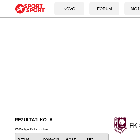
NOVO
FORUM
MOJ
REZULTATI KOLA
FK 
WWin liga BiH - 30. kolo
DATUM
DOMAĆIN
GOST
REZ