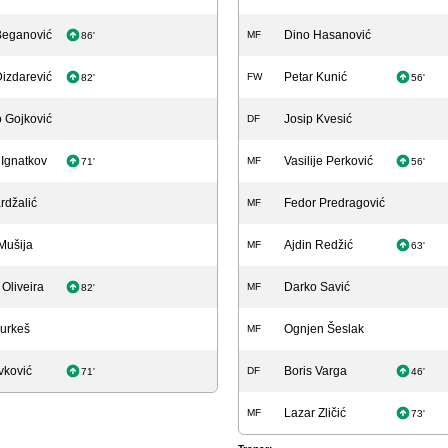
Beganović
Dino Hasanović
MF
86'
Dizdarević
Petar Kunić
FW
82'
56'
 Gojković
Josip Kvesić
DF
 Ignatkov
Vasilije Perković
MF
71'
56'
rdžalić
Fedor Predragović
MF
Mušija
Ajdin Redžić
MF
63'
Oliveira
Darko Savić
MF
82'
Turkeš
Ognjen Šeslak
MF
ivković
Boris Varga
DF
71'
46'
Lazar Zličić
MF
73'