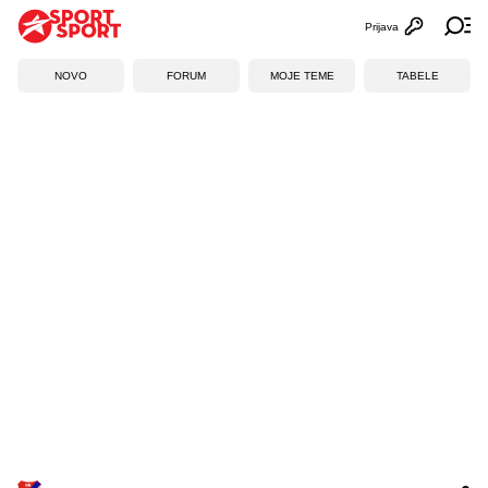
Prijava
Otvori profi
Ot
NOVO
FORUM
MOJE TEME
TABELE