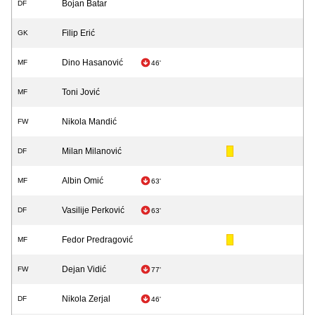
Bojan Batar
DF
Filip Erić
GK
Dino Hasanović
MF
46'
Toni Jović
MF
Nikola Mandić
FW
Milan Milanović
DF
Albin Omić
MF
63'
Vasilije Perković
DF
63'
Fedor Predragović
MF
Dejan Vidić
FW
77'
Nikola Zerjal
DF
46'