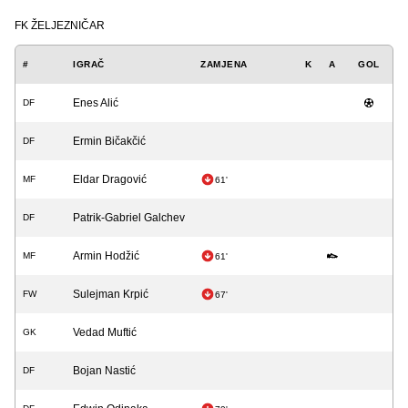
FK ŽELJEZNIČAR
#
IGRAČ
ZAMJENA
K
A
GOL
Enes Alić
DF
Ermin Bičakčić
DF
Eldar Dragović
MF
61'
Patrik-Gabriel Galchev
DF
Armin Hodžić
MF
61'
Sulejman Krpić
FW
67'
Vedad Muftić
GK
Bojan Nastić
DF