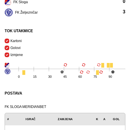
0
FK Sloga
3
FK Željezničar
TOK UTAKMICE
Kartoni
Golovi
Izmjene
0
15
30
45
60
75
90
POSTAVA
FK SLOGA MERIDIANBET
#
IGRAČ
ZAMJENA
K
A
GOL