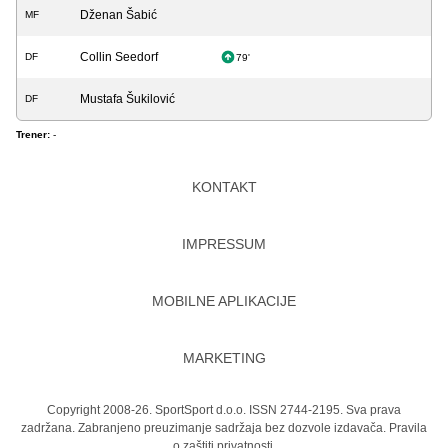
Dženan Šabić
MF
Collin Seedorf
DF
79'
Mustafa Šukilović
DF
Trener:
-
KONTAKT
IMPRESSUM
MOBILNE APLIKACIJE
MARKETING
Copyright 2008-26. SportSport d.o.o. ISSN 2744-2195. Sva prava
zadržana. Zabranjeno preuzimanje sadržaja bez dozvole izdavača.
Pravila
o zaštiti privatnosti.