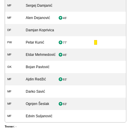
Sergej Damjanić
MF
Alen Dejanović
MF
46'
Damjan Koprivica
DF
Petar Kunić
FW
77'
Eldar Mehmedović
MF
46'
Bojan Pavlović
GK
Ajdin Redžić
MF
63'
Darko Savić
MF
Ognjen Šeslak
MF
63'
Edvin Suljanović
MF
Trener:
-