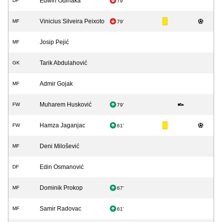
Edwin Odinaka
DF
79'
Vinicius Silveira Peixoto
MF
79'
Josip Pejić
MF
Tarik Abdulahović
GK
Admir Gojak
MF
Muharem Husković
FW
79'
Hamza Jaganjac
FW
61'
Deni Milošević
MF
Edin Osmanović
DF
Dominik Prokop
MF
67'
Samir Radovac
MF
61'