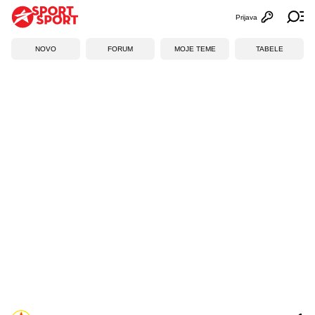
Prijava
Otvori profi
Ot
NOVO
FORUM
MOJE TEME
TABELE