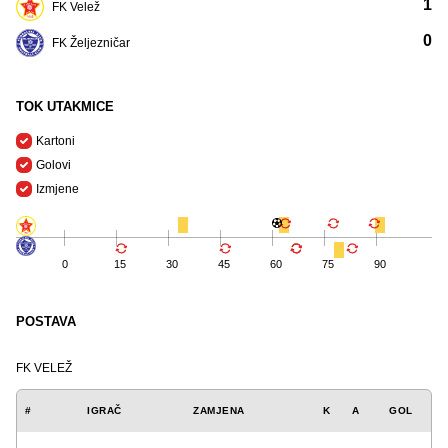
1
FK Velež
0
FK Željezničar
TOK UTAKMICE
Kartoni
Golovi
Izmjene
0
15
30
45
60
75
90
POSTAVA
FK VELEŽ
#
IGRAČ
ZAMJENA
K
A
GOL