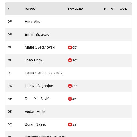
#
IGRAČ
ZAMJENA
K
A
GOL
Enes Alić
DF
Ermin Bičakčić
DF
Matej Cvetanovski
MF
65'
Joao Erick
MF
80'
Patrik-Gabriel Galchev
DF
Hamza Jaganjac
FW
65'
Deni Milošević
MF
46'
Vedad Muftić
GK
Bojan Nastić
DF
18'