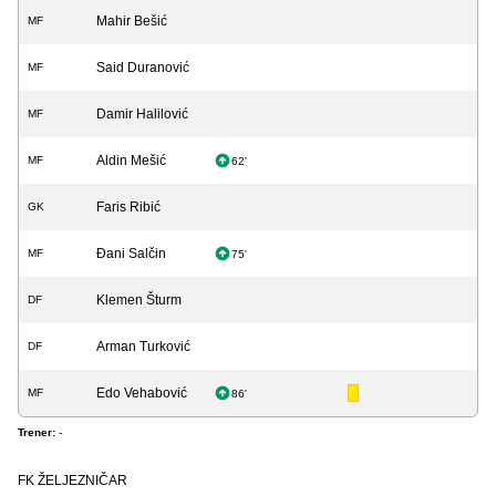
Mahir Bešić
MF
Said Duranović
MF
Damir Halilović
MF
Aldin Mešić
MF
62'
Faris Ribić
GK
Đani Salčin
MF
75'
Klemen Šturm
DF
Arman Turković
DF
Edo Vehabović
MF
86'
Trener:
-
FK ŽELJEZNIČAR