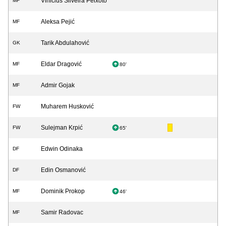
Vinicius Silveira Peixoto
MF
Aleksa Pejić
MF
Tarik Abdulahović
GK
Eldar Dragović
MF
80'
Admir Gojak
MF
Muharem Husković
FW
Sulejman Krpić
FW
65'
Edwin Odinaka
DF
Edin Osmanović
DF
Dominik Prokop
MF
46'
Samir Radovac
MF