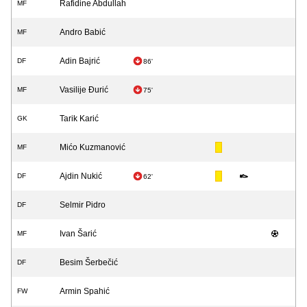
Rafidine Abdullah
MF
Andro Babić
MF
Adin Bajrić
DF
86'
Vasilije Đurić
MF
75'
Tarik Karić
GK
Mićo Kuzmanović
MF
Ajdin Nukić
DF
62'
Selmir Pidro
DF
Ivan Šarić
MF
Besim Šerbečić
DF
Armin Spahić
FW