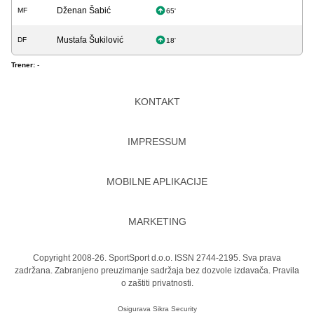
Dženan Šabić
MF
65'
Mustafa Šukilović
DF
18'
Trener:
-
KONTAKT
IMPRESSUM
MOBILNE APLIKACIJE
MARKETING
Copyright 2008-26. SportSport d.o.o. ISSN 2744-2195. Sva prava
zadržana. Zabranjeno preuzimanje sadržaja bez dozvole izdavača.
Pravila
o zaštiti privatnosti.
Osigurava
Sikra Security