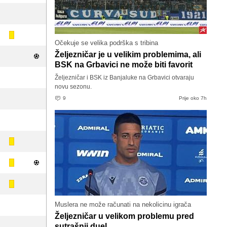
Očekuje se velika podrška s tribina
Željezničar je u velikim problemima, ali
BSK na Grbavici ne može biti favorit
Željezničar i BSK iz Banjaluke na Grbavici otvaraju
novu sezonu.
9
Prije oko 7h
Muslera ne može računati na nekolicinu igrača
Željezničar u velikom problemu pred
sutrašnji duel