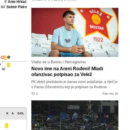
9'
Ante Hrkać
84'
Selmir Pidro
Vratio se u Bosnu i Hercegovinu
Novo ime na Areni Rođeni! Mladi
90
ofanzivac potpisao za Velež
FK Velež predstavio je danas novo pojačanje, a riječ je
o Farisu Dževahiriću koji je potpisao za Rođene.
3
Prije oko 3h
K
A
GOL