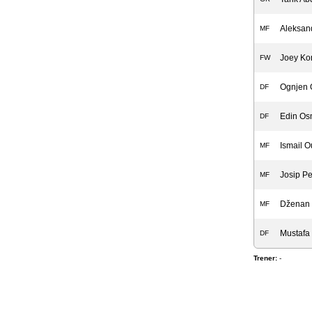
Aleksand
MF
Joey Ko
FW
Ognjen 
DF
Edin Os
DF
Ismail 
MF
Josip Pe
MF
Dženan 
MF
Mustafa 
DF
Trener:
-