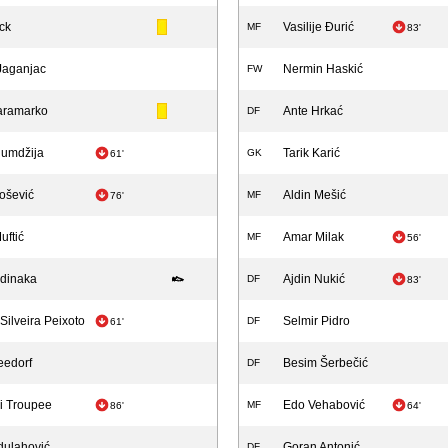
ck
Vasilije Đurić
MF
83'
aganjac
Nermin Haskić
FW
aramarko
Ante Hrkać
DF
umdžija
Tarik Karić
GK
61'
ošević
Aldin Mešić
MF
76'
uftić
Amar Milak
MF
56'
dinaka
Ajdin Nukić
DF
83'
 Silveira Peixoto
Selmir Pidro
DF
61'
eedorf
Besim Šerbečić
DF
i Troupee
Edo Vehabović
MF
86'
64'
dulahović
Goran Antonić
DF