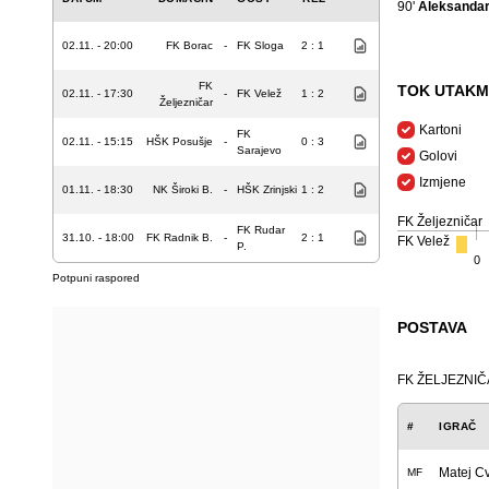
90'
Aleksandar
02.11. - 20:00
FK Borac
-
FK Sloga
2 : 1
FK
TOK UTAKM
02.11. - 17:30
-
FK Velež
1 : 2
Željezničar
Kartoni
FK
02.11. - 15:15
HŠK Posušje
-
0 : 3
Sarajevo
Golovi
Izmjene
01.11. - 18:30
NK Široki B.
-
HŠK Zrinjski
1 : 2
FK Željezničar
FK Rudar
31.10. - 18:00
FK Radnik B.
-
2 : 1
FK Velež
P.
0
Potpuni raspored
POSTAVA
FK ŽELJEZNI
#
IGRAČ
Matej C
MF