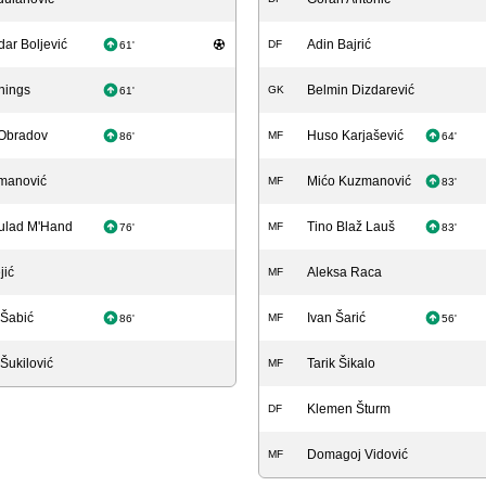
ar Boljević
Adin Bajrić
DF
61'
nings
Belmin Dizdarević
GK
61'
Obradov
Huso Karjašević
MF
86'
64'
manović
Mićo Kuzmanović
MF
83'
Oulad M'Hand
Tino Blaž Lauš
MF
76'
83'
jić
Aleksa Raca
MF
Šabić
Ivan Šarić
MF
86'
56'
Šukilović
Tarik Šikalo
MF
Klemen Šturm
DF
Domagoj Vidović
MF