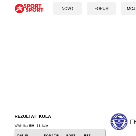
NOVO
FORUM
MOJ
REZULTATI KOLA
FK
WWin liga BiH - 13. kolo
DATUM
DOMAĆIN
GOST
REZ