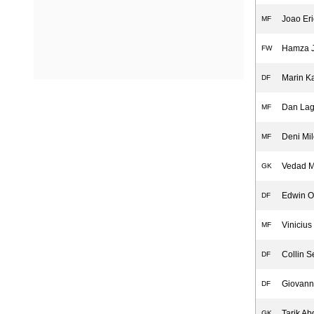
Joao Eri
MF
Hamza J
FW
Marin K
DF
Dan Lag
MF
Deni Mil
MF
Vedad M
GK
Edwin O
DF
Vinicius
MF
Collin S
DF
Giovann
DF
Tarik Ab
GK