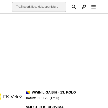
Otvori profil
Pretraga
Otvori
WWIN LIGA BIH - 13. KOLO
FK Velež
Datum:
02.11.25. (17:30)
VIJESTI O KLUBOVIMA