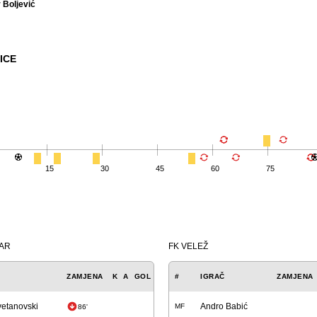
 Boljević
ICE
15
30
45
60
75
ČAR
FK VELEŽ
ZAMJENA
K
A
GOL
#
IGRAČ
ZAMJENA
vetanovski
Andro Babić
MF
86'