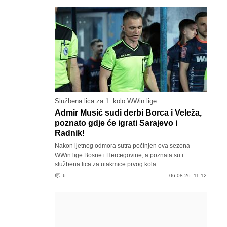
Službena lica za 1. kolo WWin lige
Admir Musić sudi derbi Borca i Veleža,
poznato gdje će igrati Sarajevo i
Radnik!
Nakon ljetnog odmora sutra počinjen ova sezona
WWin lige Bosne i Hercegovine, a poznata su i
službena lica za utakmice prvog kola.
6
06.08.26. 11:12