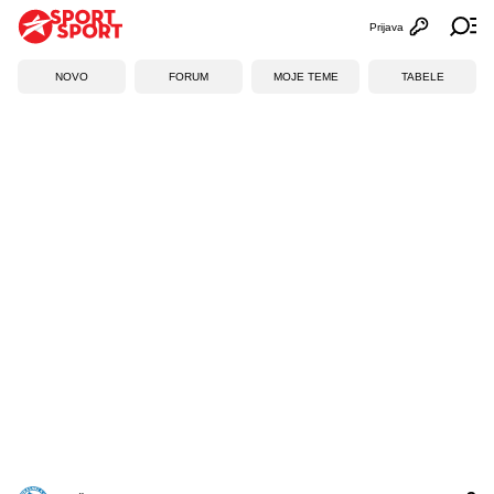
Prijava
Otvori profi
Ot
NOVO
FORUM
MOJE TEME
TABELE