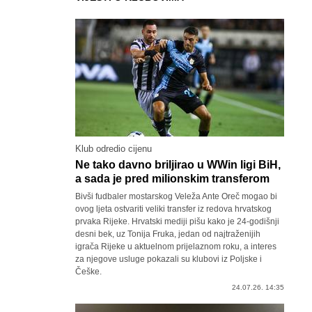
Klub odredio cijenu
Ne tako davno briljirao u WWin ligi BiH,
a sada je pred milionskim transferom
Bivši fudbaler mostarskog Veleža Ante Oreč mogao bi
ovog ljeta ostvariti veliki transfer iz redova hrvatskog
prvaka Rijeke. Hrvatski mediji pišu kako je 24-godišnji
desni bek, uz Tonija Fruka, jedan od najtraženijih
igrača Rijeke u aktuelnom prijelaznom roku, a interes
za njegove usluge pokazali su klubovi iz Poljske i
Češke.
24.07.26. 14:35