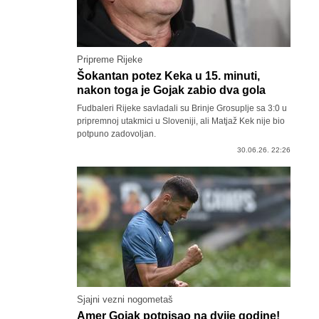
Pripreme Rijeke
Šokantan potez Keka u 15. minuti,
nakon toga je Gojak zabio dva gola
Fudbaleri Rijeke savladali su Brinje Grosuplje sa 3:0 u
pripremnoj utakmici u Sloveniji, ali Matjaž Kek nije bio
potpuno zadovoljan.
30.06.26. 22:26
Sjajni vezni nogometaš
Amer Gojak potpisao na dvije godine!