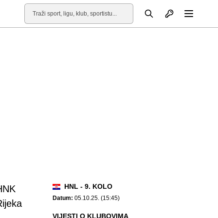
Otvori profil
Pretraga
Otvori
HNL - 9. KOLO
HNK
Datum:
05.10.25. (15:45)
Rijeka
VIJESTI O KLUBOVIMA