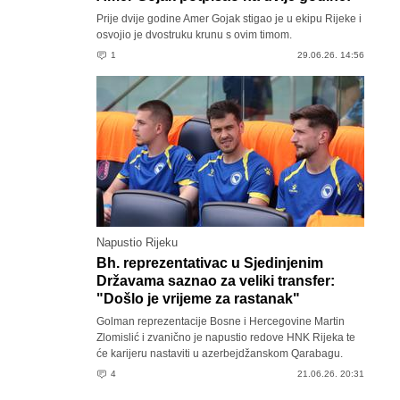
Prije dvije godine Amer Gojak stigao je u ekipu Rijeke i
osvojio je dvostruku krunu s ovim timom.
1
29.06.26. 14:56
Napustio Rijeku
Bh. reprezentativac u Sjedinjenim
Državama saznao za veliki transfer:
"Došlo je vrijeme za rastanak"
Golman reprezentacije Bosne i Hercegovine Martin
Zlomislić i zvanično je napustio redove HNK Rijeka te
će karijeru nastaviti u azerbejdžanskom Qarabagu.
4
21.06.26. 20:31