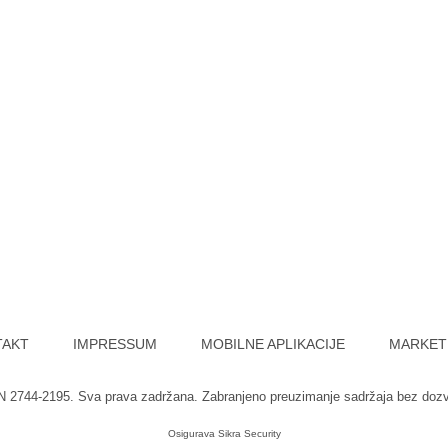
TAKT
IMPRESSUM
MOBILNE APLIKACIJE
MARKET
SN 2744-2195. Sva prava zadržana. Zabranjeno preuzimanje sadržaja bez doz
Osigurava
Sikra Security