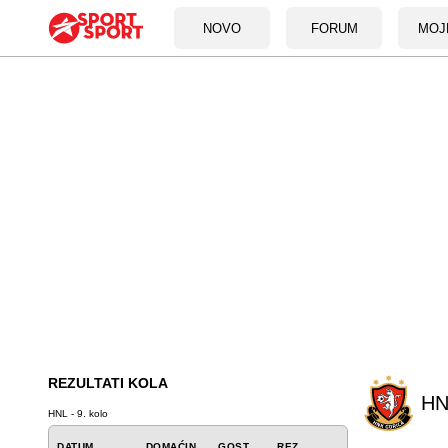
NOVO
FORUM
MOJ
REZULTATI KOLA
HN
HNL - 9. kolo
DATUM
DOMAĆIN
GOST
REZ