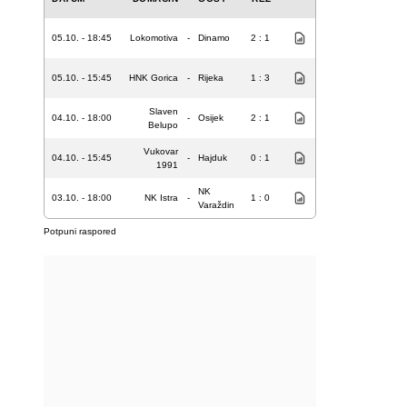
05.10. - 18:45
Lokomotiva
-
Dinamo
2 : 1
05.10. - 15:45
HNK Gorica
-
Rijeka
1 : 3
Slaven
04.10. - 18:00
-
Osijek
2 : 1
Belupo
Vukovar
04.10. - 15:45
-
Hajduk
0 : 1
1991
NK
03.10. - 18:00
NK Istra
-
1 : 0
Varaždin
Potpuni raspored