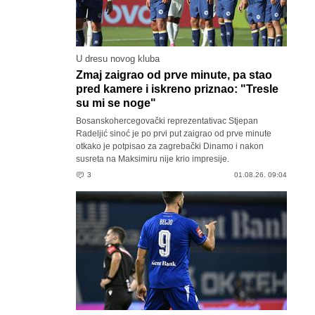
U dresu novog kluba
Zmaj zaigrao od prve minute, pa stao
pred kamere i iskreno priznao: "Tresle
su mi se noge"
Bosanskohercegovački reprezentativac Stjepan
Radeljić sinoć je po prvi put zaigrao od prve minute
otkako je potpisao za zagrebački Dinamo i nakon
susreta na Maksimiru nije krio impresije.
3
01.08.26. 09:04