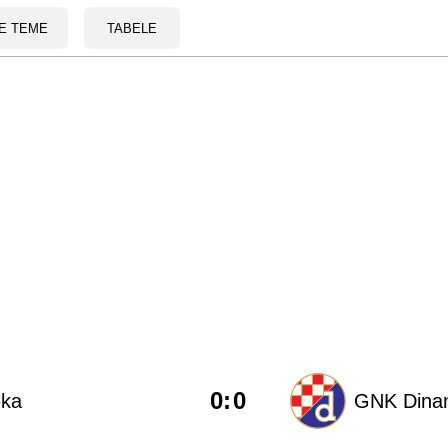
E TEME
TABELE
0
:
0
eka
GNK Dina