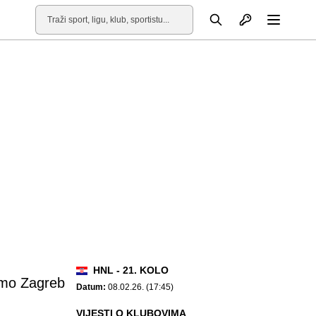
Otvori profil
Pretraga
Otvori
HNL - 21. KOLO
mo Zagreb
Datum:
08.02.26. (17:45)
VIJESTI O KLUBOVIMA