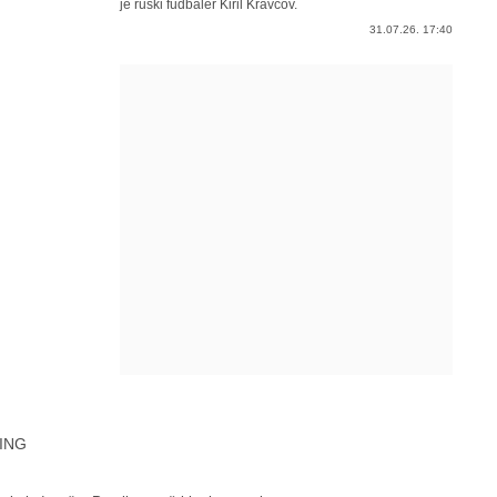
je ruski fudbaler Kiril Kravcov.
31.07.26. 17:40
ING