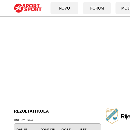
NOVO
FORUM
MOJ
REZULTATI KOLA
Rij
HNL - 21. kolo
DATUM
DOMAĆIN
GOST
REZ