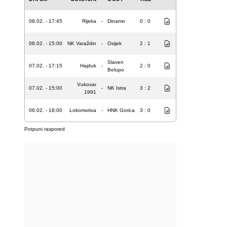
08.02. - 17:45
Rijeka
-
Dinamo
0 : 0
08.02. - 15:00
NK Varaždin
-
Osijek
2 : 1
Slaven
07.02. - 17:15
Hajduk
-
2 : 0
Belupo
Vukovar
07.02. - 15:00
-
NK Istra
3 : 2
1991
06.02. - 18:00
Lokomotiva
-
HNK Gorica
3 : 0
Potpuni raspored