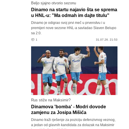
Beljo sjajno otvorio sezonu
Dinamo na startu najavio šta se sprema
u HNL-u: "Ma odmah im dajte titulu"
Dinamo je odigrao svoj prvi meč u prvenstvu i u
premijeri nove sezone HNL-a savladao Slaven Belupo
sa 2:0.
1
31.07.26. 21:53
Rus stiže na Maksimir?
Dinamova 'bomba' - Modri dovode
zamjenu za Josipa Mišića
Dinamo traži rješenje za poziciju defenzivnog veznog,
a jedan od glavnih kandidata za dolazak na Maksimir