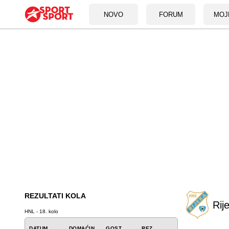
NOVO
FORUM
MOJ
REZULTATI KOLA
Rij
HNL - 18. kolo
DATUM
DOMAĆIN
GOST
REZ