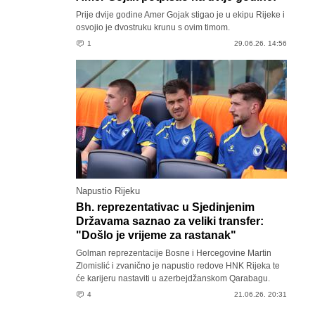
Prije dvije godine Amer Gojak stigao je u ekipu Rijeke i
osvojio je dvostruku krunu s ovim timom.
1
29.06.26. 14:56
Napustio Rijeku
Bh. reprezentativac u Sjedinjenim
Državama saznao za veliki transfer:
"Došlo je vrijeme za rastanak"
Golman reprezentacije Bosne i Hercegovine Martin
Zlomislić i zvanično je napustio redove HNK Rijeka te
će karijeru nastaviti u azerbejdžanskom Qarabagu.
4
21.06.26. 20:31