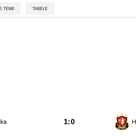
E TEME
TABELE
1
:
0
eka
H