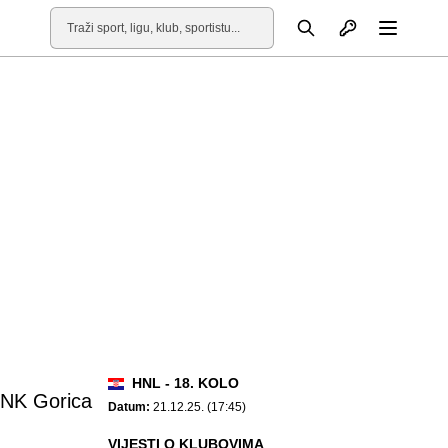
Otvori profil
Pretraga
Otvori
HNL - 18. KOLO
NK Gorica
Datum:
21.12.25. (17:45)
VIJESTI O KLUBOVIMA