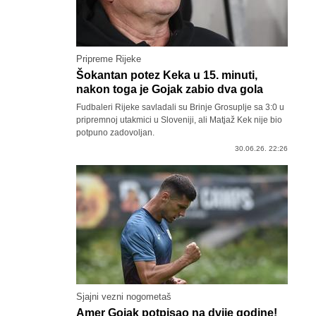
Pripreme Rijeke
Šokantan potez Keka u 15. minuti,
nakon toga je Gojak zabio dva gola
Fudbaleri Rijeke savladali su Brinje Grosuplje sa 3:0 u
pripremnoj utakmici u Sloveniji, ali Matjaž Kek nije bio
potpuno zadovoljan.
30.06.26. 22:26
Sjajni vezni nogometaš
Amer Gojak potpisao na dvije godine!