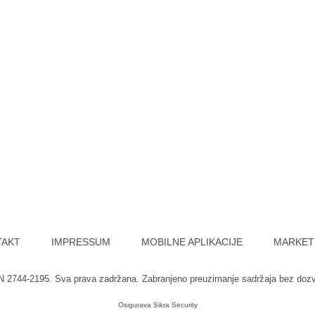
TAKT
IMPRESSUM
MOBILNE APLIKACIJE
MARKET
SN 2744-2195. Sva prava zadržana. Zabranjeno preuzimanje sadržaja bez doz
Osigurava
Sikra Security