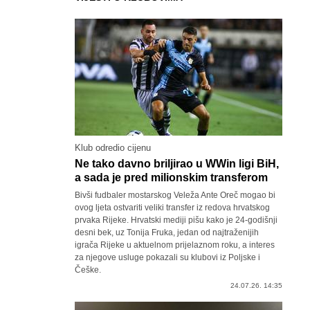
Klub odredio cijenu
Ne tako davno briljirao u WWin ligi BiH,
a sada je pred milionskim transferom
Bivši fudbaler mostarskog Veleža Ante Oreč mogao bi
ovog ljeta ostvariti veliki transfer iz redova hrvatskog
prvaka Rijeke. Hrvatski mediji pišu kako je 24-godišnji
desni bek, uz Tonija Fruka, jedan od najtraženijih
igrača Rijeke u aktuelnom prijelaznom roku, a interes
za njegove usluge pokazali su klubovi iz Poljske i
Češke.
24.07.26. 14:35