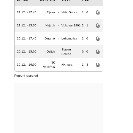
21.12. - 17:45
Rijeka
-
HNK Gorica
1 : 0
21.12. - 15:00
Hajduk
-
Vukovar 1991
2 : 1
20.12. - 17:45
Dinamo
-
Lokomotiva
2 : 0
Slaven
20.12. - 15:00
Osijek
-
0 : 0
Belupo
NK
19.12. - 16:00
-
NK Istra
1 : 3
Varaždin
Potpuni raspored