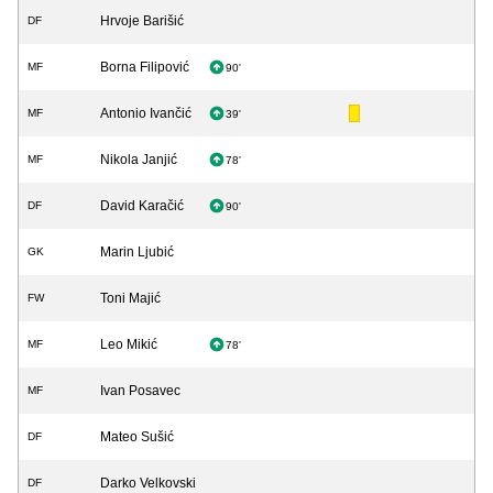
Hrvoje Barišić
DF
Borna Filipović
MF
90'
Antonio Ivančić
MF
39'
Nikola Janjić
MF
78'
David Karačić
DF
90'
Marin Ljubić
GK
Toni Majić
FW
Leo Mikić
MF
78'
Ivan Posavec
MF
Mateo Sušić
DF
Darko Velkovski
DF