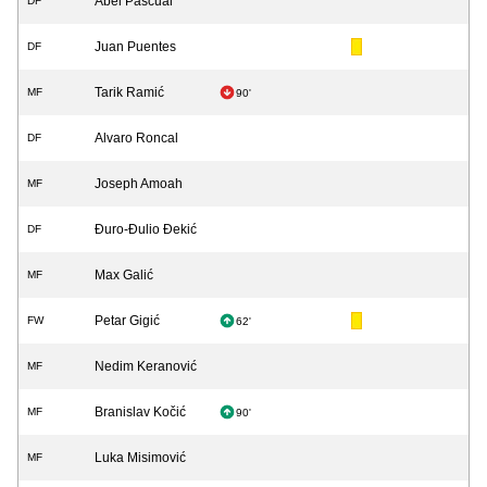
Abel Pascual
DF
Juan Puentes
DF
Tarik Ramić
MF
90'
Alvaro Roncal
DF
Joseph Amoah
MF
Đuro-Đulio Đekić
DF
Max Galić
MF
Petar Gigić
FW
62'
Nedim Keranović
MF
Branislav Kočić
MF
90'
Luka Misimović
MF