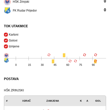
0
HŠK Zrinjski
0
FK Rudar Prijedor
TOK UTAKMICE
Kartoni
Golovi
Izmjene
0
15
30
45
60
75
90
POSTAVA
HŠK ZRINJSKI
#
IGRAČ
ZAMJENA
K
A
GOL