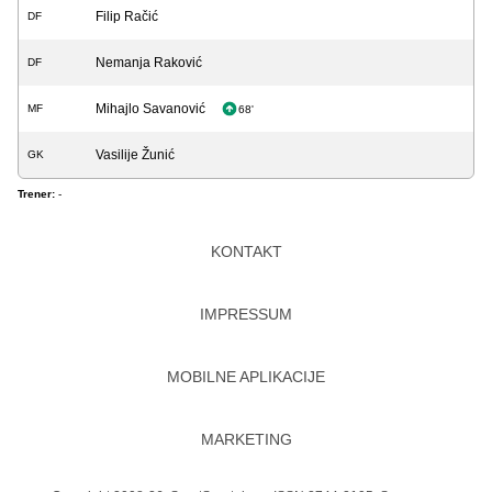
Filip Račić
DF
Nemanja Raković
DF
Mihajlo Savanović
MF
68'
Vasilije Žunić
GK
Trener:
-
KONTAKT
IMPRESSUM
MOBILNE APLIKACIJE
MARKETING