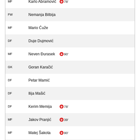
Karlo Abramovič
MF
78'
Nemanja Bilbija
FW
Mario Ćuže
MF
Duje Dujmović
DF
Neven Đurasek
MF
90'
Goran Karačić
GK
Petar Mamić
DF
Ilija Mašić
DF
Kerim Memija
DF
78'
Jakov Pranjić
MF
39'
Matej Šakota
MF
90'