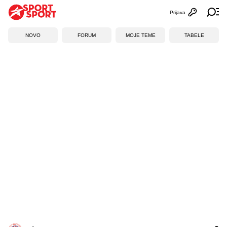
Prijava
Otvori profi
Ot
NOVO
FORUM
MOJE TEME
TABELE