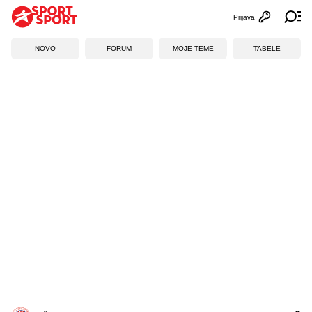
Prijava
Otvori profi
Ot
NOVO
FORUM
MOJE TEME
TABELE