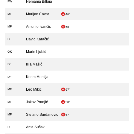
Nemanja Bilbija
FW
Marijan Ćavar
MF
46'
Antonio Ivančić
MF
58'
David Karačić
DF
Marin Ljubić
GK
Ilija Mašić
DF
Kerim Memija
DF
Leo Mikić
MF
67'
Jakov Pranjić
MF
58'
Stefano Surdanović
MF
67'
Ante Sušak
DF