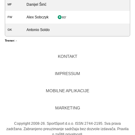
Danijel Širić
MF
Alex Sobczyk
FW
83'
Antonio Soldo
GK
Trener:
-
KONTAKT
IMPRESSUM
MOBILNE APLIKACIJE
MARKETING
Copyright 2008-26. SportSport d.o.o. ISSN 2744-2195. Sva prava
zadržana. Zabranjeno preuzimanje sadržaja bez dozvole izdavača.
Pravila
o zaštiti privatnosti.