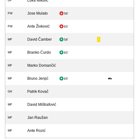
Luka Mikulić
DF
Jose Mulato
FW
58'
Ante Živković
FW
83'
David Čamber
MF
58'
Branko Ćurdo
MF
83'
Marko Domančić
MF
Bruno Jenjić
MF
65'
Patrik Kovač
GK
David Mištrafović
MF
Jan Raužan
MF
Ante Rozić
MF