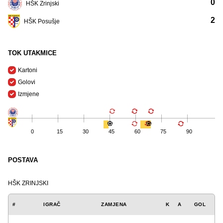
0
HŠK Zrinjski
2
HŠK Posušje
TOK UTAKMICE
Kartoni
Golovi
Izmjene
0
15
30
45
60
75
90
POSTAVA
HŠK ZRINJSKI
#
IGRAČ
ZAMJENA
K
A
GOL