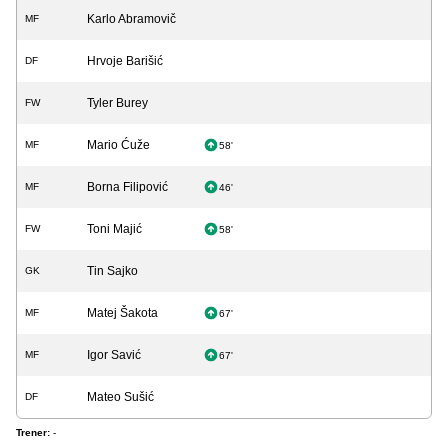
Karlo Abramovič
MF
Hrvoje Barišić
DF
Tyler Burey
FW
Mario Ćuže
MF
58'
Borna Filipović
MF
46'
Toni Majić
FW
58'
Tin Sajko
GK
Matej Šakota
MF
67'
Igor Savić
MF
67'
Mateo Sušić
DF
Trener:
-