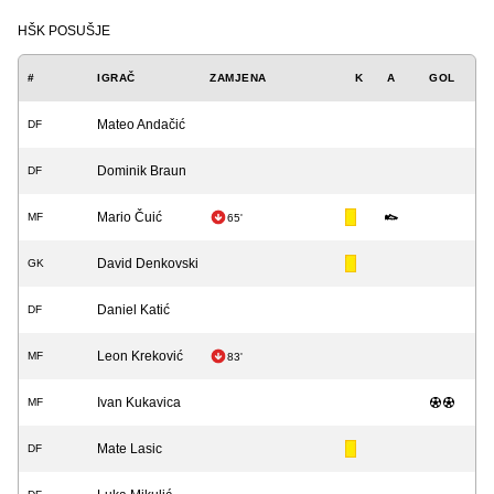
HŠK POSUŠJE
#
IGRAČ
ZAMJENA
K
A
GOL
Mateo Andačić
DF
Dominik Braun
DF
Mario Čuić
MF
65'
David Denkovski
GK
Daniel Katić
DF
Leon Kreković
MF
83'
Ivan Kukavica
MF
Mate Lasic
DF