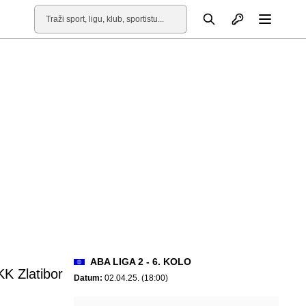
Otvori profil
Pretraga
Otvori
ABA LIGA 2 - 6. KOLO
KK Zlatibor
Datum:
02.04.25. (18:00)