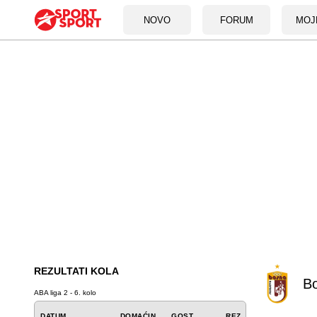
NOVO
FORUM
MOJ
REZULTATI KOLA
B
ABA liga 2 - 6. kolo
DATUM
DOMAĆIN
GOST
REZ