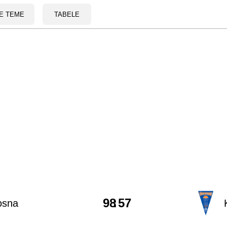
E TEME
TABELE
98
:
57
osna