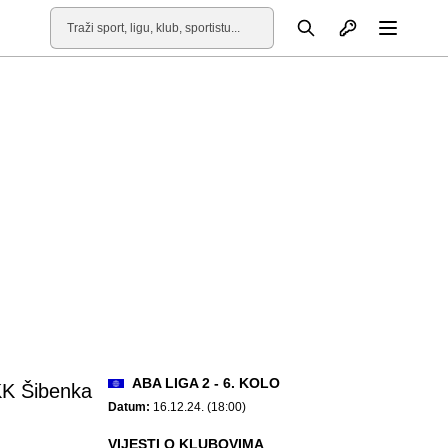
Otvori profil
Pretraga
Otvori
ABA LIGA 2 - 6. KOLO
K Šibenka
Datum:
16.12.24. (18:00)
VIJESTI O KLUBOVIMA