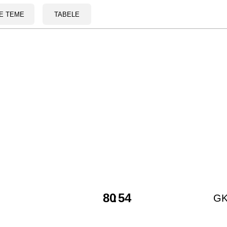
E TEME
TABELE
80
:
54
GK