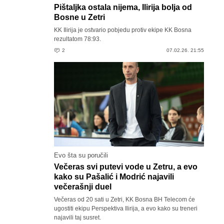
Pištaljka ostala nijema, Ilirija bolja od
Bosne u Zetri
KK Ilirija je ostvario pobjedu protiv ekipe KK Bosna
rezultatom 78:93.
2
07.02.26. 21:55
Evo šta su poručili
Večeras svi putevi vode u Zetru, a evo
kako su Pašalić i Modrić najavili
večerašnji duel
Večeras od 20 sati u Zetri, KK Bosna BH Telecom će
ugostiti ekipu Perspektiva Ilirija, a evo kako su treneri
najavili taj susret.