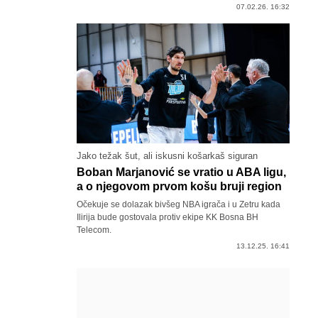
07.02.26. 16:32
Jako težak šut, ali iskusni košarkaš siguran
Boban Marjanović se vratio u ABA ligu,
a o njegovom prvom košu bruji region
Očekuje se dolazak bivšeg NBA igrača i u Zetru kada
Ilirija bude gostovala protiv ekipe KK Bosna BH
Telecom.
13.12.25. 16:41